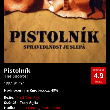
Pistolník
dokina.cz
4.9
The Shooter
index
1997, 91 min
Hodnocení na Kinobox.cz: 49%
Režie:
Fred Olen Ray
Scénář:
Tony Giglio
Hudba:
Deeji Mincey
,
Boris Zelkin