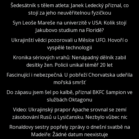
Šedesátník s tělem atleta: Janek Ledecký přiznal, co
stojí za jeho neuvěřitelnou fyzičkou
Syn Leoše Mareše na univerzitě v USA: Kolik stojí
Jakubovo studium na Floridě?
Ukrajinští vědci pozorovali u Měsíce UFO. Hovoří o
vyspělé technologii
Kronika sériových vrahů: Nenápadný dělník zabil
desítky žen. Policii unikal téměř 20 let
Fascinující i nebezpečná. U pobřeží Chorvatska udeřila
mořská smršť
Do zápasu jsem šel po kalbě, přiznal BKFC šampion ve
službách Oktagonu
Video: Ukrajinský prapor Apache srovnal se zemí
zásobování Rusů u Lysičansku. Nezbylo vůbec nic
Ronaldovy sestry popřely zprávy o dnešní svatbě na
Madeiře: Žádné datum neexistuje