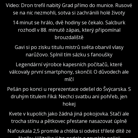
Video: Dron trefil nabitý Grad přímo do munice. Rusové
se na nic nezmohli, sotva si zachránili holé životy
14 minut se hrálo, dvě hodiny se čekalo. Salcburk
rozhodl v 88. minutě zápas, který připomínal
brouzdaliště
Gavi si po zisku titulu mistrů světa obarvil vlasy
narůžovo. Splnil tím sázku s fanoušky
Legendární výrobce kapesních počítačů, které
válcovaly první smartphony, skončil. O důvodech ale
mlčí
Pešán po konci u reprezentace odešel do Švýcarska. S
druhým titulem říká: Nechci svatbu ani pohřeb, jen
hokej
Kvete v kupolích jako žádná jiná pokojovka. Stačí ale
trocha stínu a pětkovec přestane nasazovat úplně
Nafoukala 2,5 promile a chtěla si odvést tříleté dítě ze