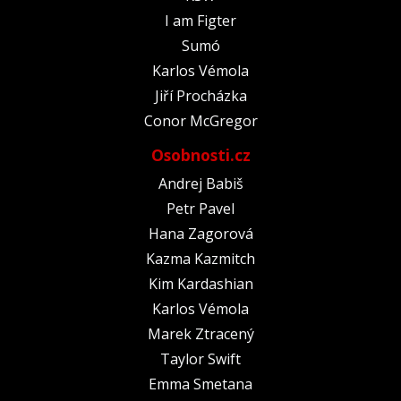
I am Figter
Sumó
Karlos Vémola
Jiří Procházka
Conor McGregor
Osobnosti.cz
Andrej Babiš
Petr Pavel
Hana Zagorová
Kazma Kazmitch
Kim Kardashian
Karlos Vémola
Marek Ztracený
Taylor Swift
Emma Smetana