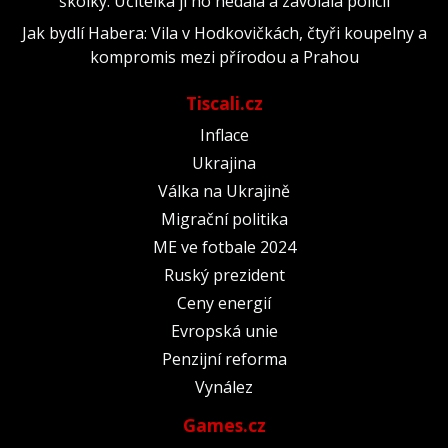
školky. Učitelka jí ho nedala a zavolala policii
Jak bydlí Habera: Vila v Hodkovičkách, čtyři koupelny a
kompromis mezi přírodou a Prahou
Tiscali.cz
Inflace
Ukrajina
Válka na Ukrajině
Migrační politika
ME ve fotbale 2024
Ruský prezident
Ceny energií
Evropská unie
Penzijní reforma
Vynález
Games.cz