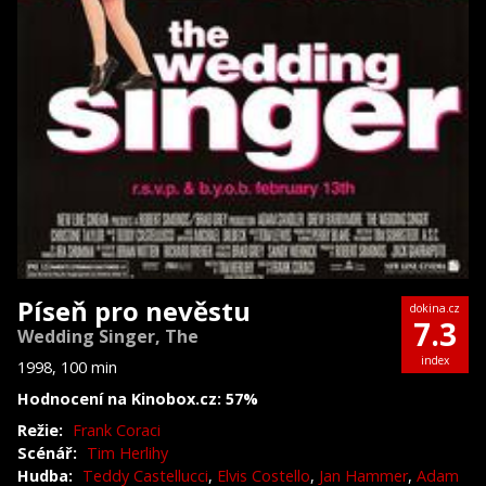
Píseň pro nevěstu
dokina.cz
7.3
Wedding Singer, The
index
1998, 100 min
Hodnocení na Kinobox.cz: 57%
Režie:
Frank Coraci
Scénář:
Tim Herlihy
Hudba:
Teddy Castellucci
,
Elvis Costello
,
Jan Hammer
,
Adam