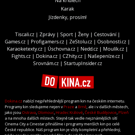
Na křídlech
Karak
Jízdenky, prosím!
Tiscali.cz
|
Zprávy
|
Sport
|
Ženy
|
Cestování
|
Games.cz
|
Profigamers.cz
|
ZeStolu.cz
|
Osobnosti.cz
|
Karaoketexty.cz
|
Úschovna.cz
|
Nedd.cz
|
Moulík.cz
|
Fights.cz
|
Dokina.cz
|
CZhity.cz
|
Našepeníze.cz
|
Srovnám.cz
|
StartupInsider.cz
Dokina.cz
nabízí nejpřehlednější program kin na českém internetu.
Programy kin sledujeme nejen v
Praze
a
Brně
, ale i v dalších městech,
jako jsou
Ostrava
,
Olomouc
,
Hradec Králové
,
České Budějovice
,
Plzeň
a na mnoha dalších místech. Stejně tak vedle nejznámějších sítí
Cinema City a Cinestar přinášíme i programy menších kin po celé
České republice. Náš program kin je vždy kompletní a přehledný,