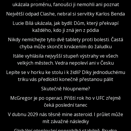
ukázala proměnu, fanoušci ji nemohli ani poznat
Největší odpad Clashe, nebral si servítky Karlos Benda
Lucie Bílá ukázala, jak bydlí: Dům, který překvapí
každého, kdo ji zná jen z pódia
Nikdy nemíchejte tyto dvě tablety proti bolesti. Častá
chyba může skončit krvácením do žaludku
Itálie vyhlásila nejvyšší stupeň výstrahy ve všech
velkých městech. Vedra nepoleví ani v Česku
Lepíte se v horku ke stolu i k židli? Díky jednoduchému
triku vás předloktí konečně přestanou pálit
Skutečně hloupneme?
McGregor je po operaci. Příští rok ho v UFC zřejmě
čeká poslední tanec
V dubnu 2029 nás těsně mine asteroid. I průlet může
mít závažné následky
Globální oteplování neprobíhá stabilně. Prudce