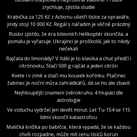
zrychluje, zjistila studie
Krabička za 125 Kč z Actionu ušetří tisíce za opraváře,
jindy stojí 10 000 Kč. Regál s nářadím je věčně prázdný
Rusko zjistilo, že éra bitevních helikoptér skončila, a
pomalu je vyřazuje. Ukrajinci je proškolili, jak to nikdy
nečekali
Rajčata do limonády? V Itálii je to klasika a chuť předčí i
citrónovku. Stačí 500 g rajčat a jeden citrón
Kvete i v zimě a stačí mu kousek kořínku. Ptačinec
žabinec je noční můra zahrádkářů, dá se ho ale zbavit
Nejhloupější znamení zvěrokruhu: 4 hlupáci dle
astrologie
Ve vzduchu vydržel jen devět minut. Let Tu-154 se 115
lidmi skončil katastrofou
Maličká knížka po babičce, která vypadá, že se každou
chvíli rozpadne, může mít cenu tisíců korun