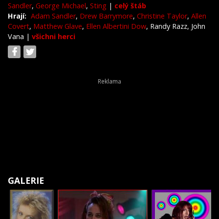
Sandler
,
George Michael
,
Sting
|
celý štáb
Hrají:
Adam Sandler
,
Drew Barrymore
,
Christine Taylor
,
Allen
Covert
,
Matthew Glave
,
Ellen Albertini Dow
, Randy Razz, John
Vana
|
všichni herci
GALERIE