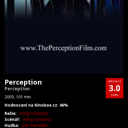
Perception
dokina.cz
3.0
Perception
index
2005, 101 min
Hodnocení na Kinobox.cz: 46%
Režie:
Irving Schwartz
Scénář:
Irving Schwartz
Hudba:
Joel Someillan