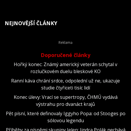
NEJNOVĚJŠÍ ČLÁNKY
Doporučené články
Hořký konec: Známý americký veterán schytal v
rozlučkovém duelu bleskové KO
Ranní káva chrání srdce, odpolední už ne, ukazuje
studie čtyřiceti tisíc lidí
Konec úlevy: Vrací se supertropy, ČHMÚ vydává
výstrahu pro dvanáct krajů
Pět písní, které definovaly Iggyho Popa: od Stooges po
sólovou legendu
Příběhy za písněmi skupiny Jelen: Jindra Polák nechává