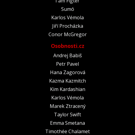
I am Figter
Sumó
Karlos Vémola
Jiří Procházka
Conor McGregor
Osobnosti.cz
Andrej Babiš
Petr Pavel
Hana Zagorová
Kazma Kazmitch
Kim Kardashian
Karlos Vémola
Marek Ztracený
Taylor Swift
Emma Smetana
Timothée Chalamet