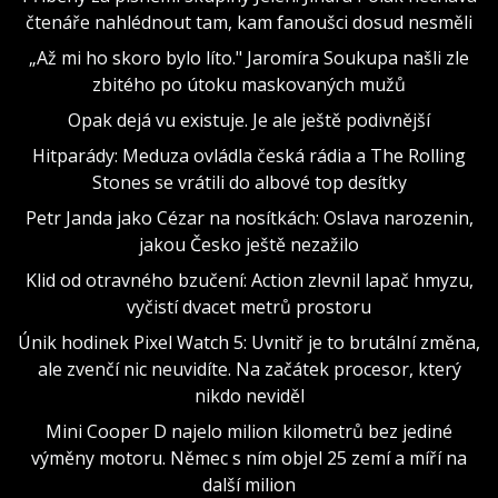
čtenáře nahlédnout tam, kam fanoušci dosud nesměli
„Až mi ho skoro bylo líto." Jaromíra Soukupa našli zle
zbitého po útoku maskovaných mužů
Opak dejá vu existuje. Je ale ještě podivnější
Hitparády: Meduza ovládla česká rádia a The Rolling
Stones se vrátili do albové top desítky
Petr Janda jako Cézar na nosítkách: Oslava narozenin,
jakou Česko ještě nezažilo
Klid od otravného bzučení: Action zlevnil lapač hmyzu,
vyčistí dvacet metrů prostoru
Únik hodinek Pixel Watch 5: Uvnitř je to brutální změna,
ale zvenčí nic neuvidíte. Na začátek procesor, který
nikdo neviděl
Mini Cooper D najelo milion kilometrů bez jediné
výměny motoru. Němec s ním objel 25 zemí a míří na
další milion