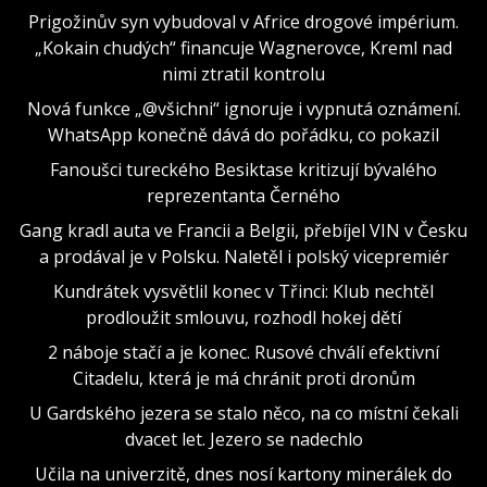
Prigožinův syn vybudoval v Africe drogové impérium.
„Kokain chudých“ financuje Wagnerovce, Kreml nad
nimi ztratil kontrolu
Nová funkce „@všichni“ ignoruje i vypnutá oznámení.
WhatsApp konečně dává do pořádku, co pokazil
Fanoušci tureckého Besiktase kritizují bývalého
reprezentanta Černého
Gang kradl auta ve Francii a Belgii, přebíjel VIN v Česku
a prodával je v Polsku. Naletěl i polský vicepremiér
Kundrátek vysvětlil konec v Třinci: Klub nechtěl
prodloužit smlouvu, rozhodl hokej dětí
2 náboje stačí a je konec. Rusové chválí efektivní
Citadelu, která je má chránit proti dronům
U Gardského jezera se stalo něco, na co místní čekali
dvacet let. Jezero se nadechlo
Učila na univerzitě, dnes nosí kartony minerálek do