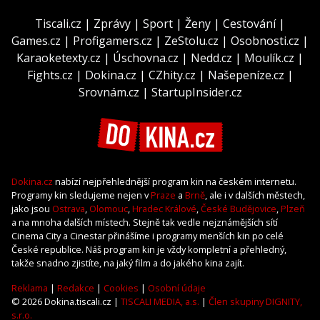
Tiscali.cz
|
Zprávy
|
Sport
|
Ženy
|
Cestování
|
Games.cz
|
Profigamers.cz
|
ZeStolu.cz
|
Osobnosti.cz
|
Karaoketexty.cz
|
Úschovna.cz
|
Nedd.cz
|
Moulík.cz
|
Fights.cz
|
Dokina.cz
|
CZhity.cz
|
Našepeníze.cz
|
Srovnám.cz
|
StartupInsider.cz
Dokina.cz
nabízí nejpřehlednější program kin na českém internetu.
Programy kin sledujeme nejen v
Praze
a
Brně
, ale i v dalších městech,
jako jsou
Ostrava
,
Olomouc
,
Hradec Králové
,
České Budějovice
,
Plzeň
a na mnoha dalších místech. Stejně tak vedle nejznámějších sítí
Cinema City a Cinestar přinášíme i programy menších kin po celé
České republice. Náš program kin je vždy kompletní a přehledný,
takže snadno zjistíte, na jaký film a do jakého kina zajít.
Reklama
|
Redakce
|
Cookies
|
Osobní údaje
© 2026 Dokina.tiscali.cz |
TISCALI MEDIA, a.s.
|
Člen skupiny DIGNITY,
s.r.o.