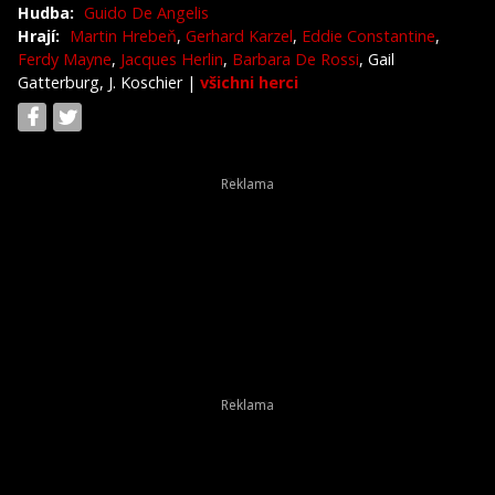
Hudba:
Guido De Angelis
Hrají:
Martin Hrebeň
,
Gerhard Karzel
,
Eddie Constantine
,
Ferdy Mayne
,
Jacques Herlin
,
Barbara De Rossi
, Gail
Gatterburg, J. Koschier
|
všichni herci