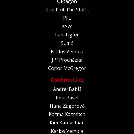
Oktagon
Clash of The Stars
PFL
KSW
I am Figter
Sumó
Karlos Vémola
Jiří Procházka
Conor McGregor
Osobnosti.cz
Andrej Babiš
Petr Pavel
Hana Zagorová
Kazma Kazmitch
Kim Kardashian
Karlos Vémola