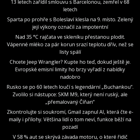
13 letech zařídil smlouvu s Barcelonou, zemřel v 68
letech
Sparta po prohře s Boleslaví klesla na 9. místo. Zelený
její výkony označil za impotentní
Nad 35 °C rajčata ve skleníku přestanou plodit.
Vápenné mléko za pár korun srazí teplotu dřív, než se
listy spálí
Chcete Jeep Wrangler? Kupte ho teď, dokud ještě je.
Evropské emisní limity ho brzy vyřadí z nabídky
nadobro
Rusko se po 60 letech loučí s legendární „Buchankou“.
Zvolilo si nástupce: SKM M9, který není ruský, ale
„přemalovaný Číňan“
Zkontrolujte si soukromí, Gmail zapnul AI, která čte e-
maily i přílohy. Většina lidí o tom neví, funkce běží na
pozadí
V 58 % aut se skrývá závada motoru, o které řidič