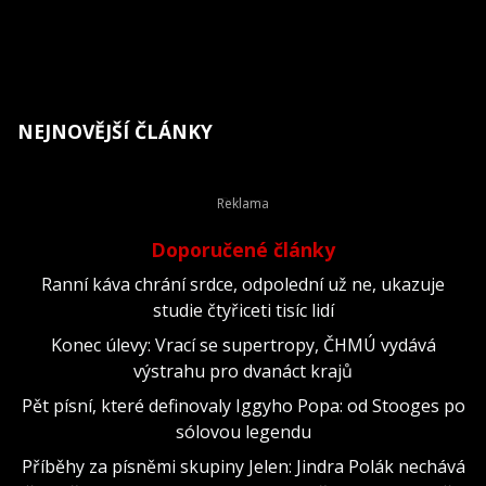
NEJNOVĚJŠÍ ČLÁNKY
Doporučené články
Ranní káva chrání srdce, odpolední už ne, ukazuje
studie čtyřiceti tisíc lidí
Konec úlevy: Vrací se supertropy, ČHMÚ vydává
výstrahu pro dvanáct krajů
Pět písní, které definovaly Iggyho Popa: od Stooges po
sólovou legendu
Příběhy za písněmi skupiny Jelen: Jindra Polák nechává