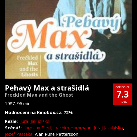
Pehavý Max a strašidlá
dokina.cz
7.3
Freckled Max and the Ghost
index
1987, 96 min
Hodnocení na Kinobox.cz: 72%
Režie:
Juraj Jakubisko
Scénář:
Jaroslav Dietl
,
Joachim Hammann
,
Juraj Jakubisko
,
Jozef Paštéka
, Alan Rune Pettersson