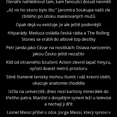
čtenáře nahlédnout tam, kam fanoušci dosud nesměli
„Až mi ho skoro bylo líto." Jaromíra Soukupa našli zle
zbitého po útoku maskovaných mužů
Opak dejá vu existuje. Je ale ještě podivnější
Hitparády: Meduza ovládla česká rádia a The Rolling
Stones se vrátili do albové top desítky
Petr Janda jako Cézar na nosítkách: Oslava narozenin,
jakou Česko ještě nezažilo
Klid od otravného bzučení: Action zlevnil lapač hmyzu,
vyčistí dvacet metrů prostoru
Silně tlumené tenisky mohou tlumit i váš krevní oběh,
ukazuje anatomie chodidla
Učila na univerzitě, dnes nosí kartony minerálek do
třetího patra. Manžel s dospělým synem leží u televize
a nechají ji dřít
Lionel Messi přišel o otce. Jorge Messi, který synovi v