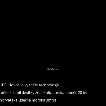
 UFO. Hovoří o vyspělé technologii
lník zabil desítky žen. Policii unikal téměř 20 let
 Chorvatska udeřila mořská smršť