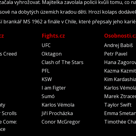
 začala vyhrožovat. Majitelka zavolala policii kvůli tomu, co n
ové na dobytých územích kradou děti. Hrozí kolaps dodávek 
ší brankář MS 1962 a finále v Chile, které přepsaly jeho kari
cz
Fights.cz
Osobnosti.c
UFC
Andrej Babiš
's Creed
Oktagon
Petr Pavel
Clash of The Stars
Hana Zagoro
PFL
Kazma Kazmit
KSW
Kim Kardashi
I am Figter
Karlos Vémol
Sumó
Marek Ztrace
uty
Karlos Vémola
Taylor Swift
 Scrolls
Jiří Procházka
Emma Smeta
e Come:
Conor McGregor
Timothée Cha
nce