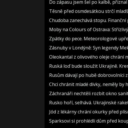
Do zápasu jsem šel po kalbě, přizn
Těsně před osmdesátkou strčí mladší
Chudoba zanechává stopu. Finanční p
Moby na Colours of Ostrava: Střízlivý
Zpátky do pece. Meteorologové upře
Zásnuby v Londýně: Syn legendy Meky
Oleokantal z olivového oleje chrání m
Ruská loď bude sloužit Ukrajině. Kre
Rusům dávají po hubě dobrovolníci z 
Chci chránit mladé dívky, neměly b
Záchranáři nechtěli rozbít okno sanit
Rusko hoří, selhává. Ukrajinské raket
Jód z lékárny chrání okurky před plís
Sparksovi si prohlédli dům před koupí