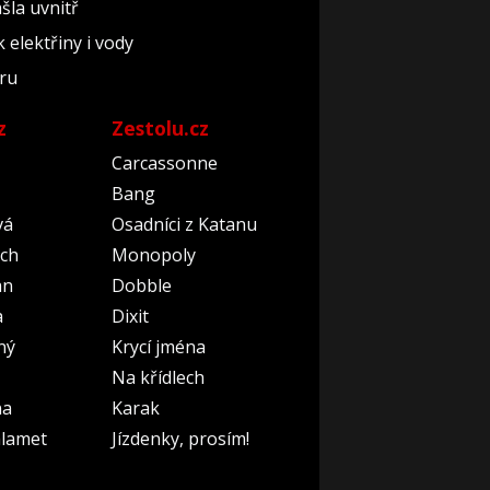
ašla uvnitř
elektřiny i vody
éru
z
Zestolu.cz
Carcassonne
Bang
vá
Osadníci z Katanu
ch
Monopoly
an
Dobble
a
Dixit
ný
Krycí jména
Na křídlech
na
Karak
lamet
Jízdenky, prosím!