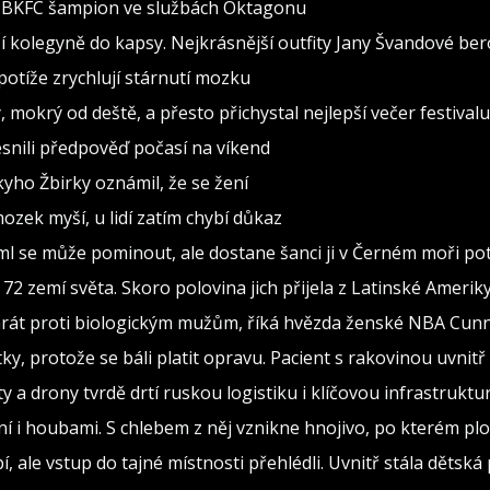
al BKFC šampion ve službách Oktagonu
 kolegyně do kapsy. Nejkrásnější outfity Jany Švandové be
otíže zrychlují stárnutí mozku
, mokrý od deště, a přesto přichystal nejlepší večer festivalu
snili předpověď počasí na víkend
ho Žbirky oznámil, že se žení
ozek myší, u lidí zatím chybí důkaz
ml se může pominout, ale dostane šanci ji v Černém moři po
72 zemí světa. Skoro polovina jich přijela z Latinské Amerik
y hrát proti biologickým mužům, říká hvězda ženské NBA Cu
ky, protože se báli platit opravu. Pacient s rakovinou uvnitř
y a drony tvrdě drtí ruskou logistiku i klíčovou infrastruktu
ní i houbami. S chlebem z něj vznikne hnojivo, po kterém plo
, ale vstup do tajné místnosti přehlédli. Uvnitř stála dětská