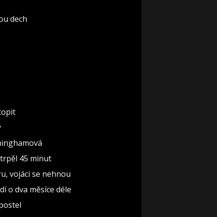
rou dech
topit
y
nninghamová
 trpěl 45 minut
ru, vojáci se nehnou
dí o dva měsíce déle
 postel