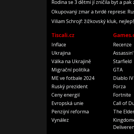
Rodina se 3 dětmi jí zničila byt a pak
Okupovaný zmar a tvrdé represe: Rus
Viliam Schrojf: žižkovský kluk, nejlep
Tiscali.cz
Games.
Inflace
Recenze
Ukrajina
Assassin
Válka na Ukrajině
Starfield
Migrační politika
GTA
ME ve fotbale 2024
Diablo IV
Ruský prezident
Forza
Ceny energií
Fortnite
Evropská unie
Call of D
Penzijní reforma
The Elder
Vynález
Kingdom
Delivere