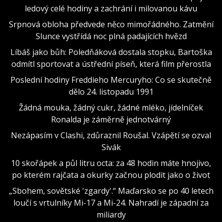
ledový celé hodiny a zachrání i milovanou kávu
Srpnová obloha předvede něco mimořádného. Zatmění
Slunce vystřídá noc plná padajících hvězd
Líbáš jako bůh: Poledňáková dostala stopku, Bartoška
odmítl sportovat a ústřední píseň, která film přerostla
Poslední hodiny Freddieho Mercuryho: Co se skutečně
dělo 24. listopadu 1991
Žádná mouka, žádný cukr, žádné mléko, jídelníček
Ronalda je záměrně jednotvárný
Nezápasím v Clashi, zdůraznil Roušal. Vzápětí se ozval
Sivák
10 skořápek a půl litru octa: za 48 hodin máte hnojivo,
po kterém rajčata a okurky začnou plodit jako o život
„Sbohem, sovětské 'zgardy'.“ Maďarsko se po 40 letech
loučí s vrtulníky Mi-17 a Mi-24. Nahradí je západní za
miliardy