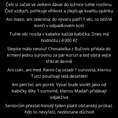
Češi si začali ve velkém dávat do ložnice tuhle rostlinu.
Čistí vzduch, pohlcuje vlhkost a zlepšuje kvalitu spánku
Ani maso, ani zelenina: do vývaru patří 1 věc, co běžně
končí v odpadkovém koši
Tuhle věc nosila v kabelce každá babička. Dnes má
hodnotu i 4 000 Kč
Slepice málo nesou? Chovatelka z Bučovic přidala do
krmení jednu surovinu za pár korun a teď sbírá vejce
třikrát denně
Ani cukr, ani med. Ranní čaj osladí 1 surovina, kterou
Turci používají celá desetiletí
Ani petržel, ani pórek. Vývar bude vonět jako od
babičky díky 1 surovině, kterou Maďaři přidávají
odjakživa
Seniorům přestal minulý týden platit občanský průkaz.
Kdo to nevyřeší, nedostane důchod