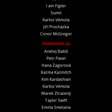
I am Figter
Sumó
Karlos Vémola
Jiří Procházka
Conor McGregor
Osobnosti.cz
Andrej Babiš
Petr Pavel
Hana Zagorová
Kazma Kazmitch
Kim Kardashian
Karlos Vémola
Marek Ztracený
Taylor Swift
Emma Smetana