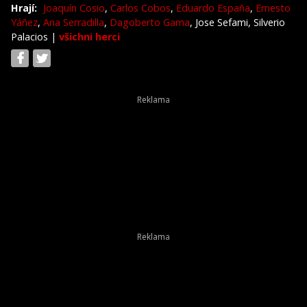
Hrají:
Joaquín Cosio
,
Carlos Cobos
,
Eduardo España
,
Ernesto
Yáñez
,
Ana Serradilla
,
Dagoberto Gama
, Jose Sefami, Silverio
Palacios
|
všichni herci