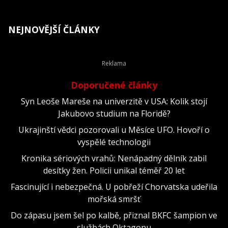
NEJNOVĚJŠÍ ČLÁNKY
Doporučené články
Syn Leoše Mareše na univerzitě v USA: Kolik stojí
Jakubovo studium na Floridě?
Ukrajinští vědci pozorovali u Měsíce UFO. Hovoří o
vyspělé technologii
Kronika sériových vrahů: Nenápadný dělník zabil
desítky žen. Policii unikal téměř 20 let
Fascinující i nebezpečná. U pobřeží Chorvatska udeřila
mořská smršť
Do zápasu jsem šel po kalbě, přiznal BKFC šampion ve
službách Oktagonu