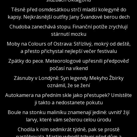
Těsně před osmdesátkou strčí mladší kolegyně do
kapsy. Nejkrásnější outfity Jany Švandové berou dech
Chudoba zanechává stopu. Finanční potíže zrychlují
stárnutí mozku
Moby na Colours of Ostrava: Střízlivý, mokrý od deště,
a přesto přichystal nejlepší večer festivalu
Zpátky do pece. Meteorologové upřesnili předpověď
počasí na víkend
Zásnuby v Londýně: Syn legendy Mekyho Žbirky
oznámil, že se žení
Autokamera na předním skle jako přestupek? Umístěte
ji takto a nedostanete pokutu
Boule na stonku maliníku znamenají jediné: uvnitř žijí
larvy, které vám sežerou celou úrodu
Chodila k nim sedmkrát týdně, pak se prostě
nastěhovala. Martin vyhodil tchyni před dům a