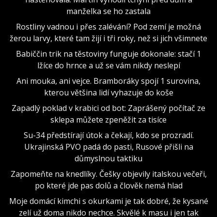
manželka se ho zastala
Rostliny vadnou i přes zalévání? Pod zemí je možná
žerou larvy, které tam žijí i tři roky, než si jich všimnete
Babiččin trik na těstoviny funguje dokonale: stačí 1
lžíce do hrnce a už se vám nikdy neslepí
Ani mouka, ani vejce. Bramboráky spojí 1 surovina,
kterou většina lidí vyhazuje do koše
Zapadlý poklad v krabici od bot: Zaprášený počítač ze
sklepa můžete zpeněžit za tisíce
Su-34 předstírají útok a čekají, kdo se prozradí.
Ukrajinská PVO padá do pasti, Rusové přišli na
důmyslnou taktiku
Zapomeňte na knedlíky. Češky objevily italskou večeři,
po které jde pas dolů a člověk nemá hlad
Moje domácí kimchi s okurkami je tak dobré, že kysané
zelí už doma nikdo nechce. Skvělé k masu i jen tak