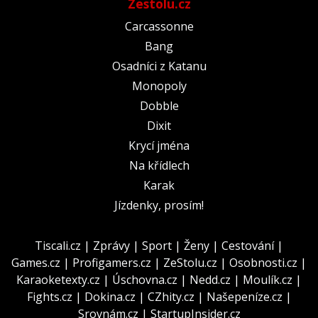
Zestolu.cz
Carcassonne
Bang
Osadníci z Katanu
Monopoly
Dobble
Dixit
Krycí jména
Na křídlech
Karak
Jízdenky, prosím!
Tiscali.cz
|
Zprávy
|
Sport
|
Ženy
|
Cestování
|
Games.cz
|
Profigamers.cz
|
ZeStolu.cz
|
Osobnosti.cz
|
Karaoketexty.cz
|
Úschovna.cz
|
Nedd.cz
|
Moulík.cz
|
Fights.cz
|
Dokina.cz
|
CZhity.cz
|
Našepeníze.cz
|
Srovnám.cz
|
StartupInsider.cz