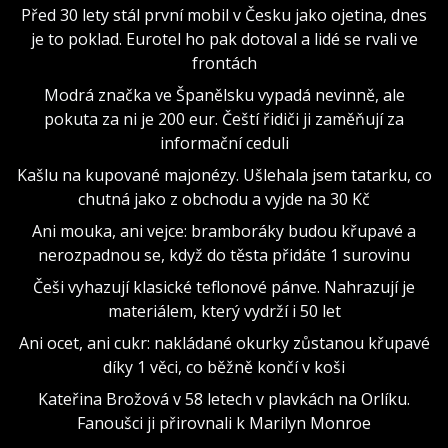
Před 30 lety stál první mobil v Česku jako ojetina, dnes
je to poklad. Eurotel ho pak dotoval a lidé se rvali ve
frontách
Modrá značka ve Španělsku vypadá nevinně, ale
pokuta za ni je 200 eur. Čeští řidiči ji zaměňují za
informační ceduli
Kašlu na kupované majonézy. Ušlehala jsem tatarku, co
chutná jako z obchodu a vyjde na 30 Kč
Ani mouka, ani vejce: bramboráky budou křupavé a
nerozpadnou se, když do těsta přidáte 1 surovinu
Češi vyhazují klasické teflonové pánve. Nahrazují je
materiálem, který vydrží i 50 let
Ani ocet, ani cukr: nakládané okurky zůstanou křupavé
díky 1 věci, co běžně končí v koši
Kateřina Brožová v 58 letech v plavkách na Orlíku.
Fanoušci ji přirovnali k Marilyn Monroe