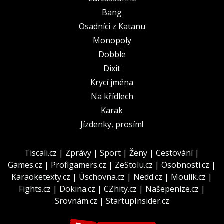
Bang
Osadníci z Katanu
Monopoly
Dobble
Dixit
Krycí jména
Na křídlech
Karak
Jízdenky, prosím!
Tiscali.cz
|
Zprávy
|
Sport
|
Ženy
|
Cestování
|
Games.cz
|
Profigamers.cz
|
ZeStolu.cz
|
Osobnosti.cz
|
Karaoketexty.cz
|
Úschovna.cz
|
Nedd.cz
|
Moulík.cz
|
Fights.cz
|
Dokina.cz
|
CZhity.cz
|
Našepeníze.cz
|
Srovnám.cz
|
StartupInsider.cz