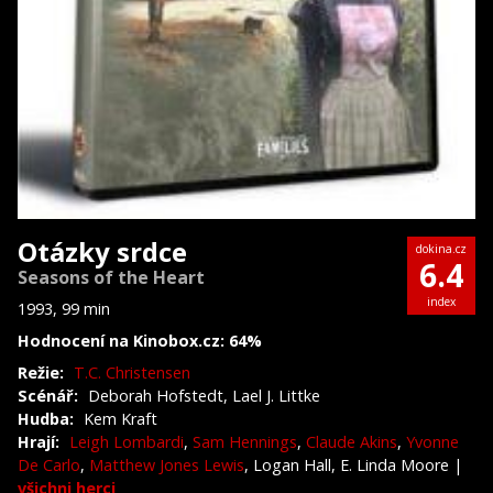
Otázky srdce
dokina.cz
6.4
Seasons of the Heart
index
1993, 99 min
Hodnocení na Kinobox.cz: 64%
Režie:
T.C. Christensen
Scénář:
Deborah Hofstedt, Lael J. Littke
Hudba:
Kem Kraft
Hrají:
Leigh Lombardi
,
Sam Hennings
,
Claude Akins
,
Yvonne
De Carlo
,
Matthew Jones Lewis
, Logan Hall, E. Linda Moore
|
všichni herci