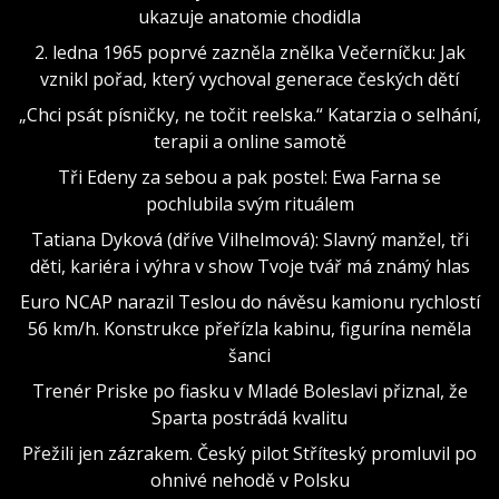
ukazuje anatomie chodidla
2. ledna 1965 poprvé zazněla znělka Večerníčku: Jak
vznikl pořad, který vychoval generace českých dětí
„Chci psát písničky, ne točit reelska.“ Katarzia o selhání,
terapii a online samotě
Tři Edeny za sebou a pak postel: Ewa Farna se
pochlubila svým rituálem
Tatiana Dyková (dříve Vilhelmová): Slavný manžel, tři
děti, kariéra i výhra v show Tvoje tvář má známý hlas
Euro NCAP narazil Teslou do návěsu kamionu rychlostí
56 km/h. Konstrukce přeřízla kabinu, figurína neměla
šanci
Trenér Priske po fiasku v Mladé Boleslavi přiznal, že
Sparta postrádá kvalitu
Přežili jen zázrakem. Český pilot Stříteský promluvil po
ohnivé nehodě v Polsku