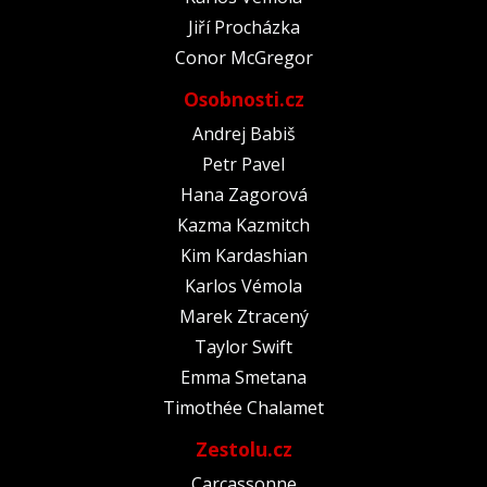
Jiří Procházka
Conor McGregor
Osobnosti.cz
Andrej Babiš
Petr Pavel
Hana Zagorová
Kazma Kazmitch
Kim Kardashian
Karlos Vémola
Marek Ztracený
Taylor Swift
Emma Smetana
Timothée Chalamet
Zestolu.cz
Carcassonne