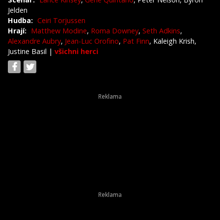
Jelden
Hudba:
Ceiri Torjussen
Hrají:
Matthew Modine
,
Roma Downey
,
Seth Adkins
,
Alexandre Aubry
,
Jean-Luc Orofino
,
Pat Finn
, Kaleigh Krish,
Justine Basil
|
všichni herci