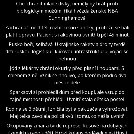
Chci chránit mladé dívky, neměly by hrát proti
biologickým mužům, říká hvězda ženské NBA
Cunninghamová
Záchranáři nechtěli rozbít okno sanitky, protože se báli
platit opravu. Pacient s rakovinou uvnitř trpěl 45 minut
Rusko hoří, selhává. Ukrajinské rakety a drony tvrdě
drtí ruskou logistiku i klíčovou infrastrukturu, vojáci se
nehnou
Jód z lékárny chrání okurky před plísní i houbami. S
chlebem z něj vznikne hnojivo, po kterém plodí o dva
měsíce déle
Sparksovi si prohlédli dům před koupí, ale vstup do
tajné místnosti přehlédli. Uvnitř stála dětská postel
Rodina se 3 dětmi jí zničila byt a pak začala vyhrožovat.
Majitelka zavolala policii kvůli tomu, co našla uvnitř
Okupovaný zmar a tvrdé represe: Rusové na dobytých
územích kradou děti. Hrozí kolaps dodávek elektřiny i