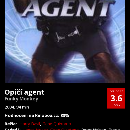
Opičí agent
dokina.cz
3.6
Funky Monkey
index
2004, 94 min
Hodnocení na Kinobox.cz: 33%
Režie:
Harry Basil
,
Gene Quintano
Scénář:
Lance Kinsey
,
Gene Quintano
, Peter Nelson, Byron