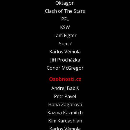
Oktagon
Clash of The Stars
PFL
KSW
I am Figter
Sumó
Karlos Vémola
Jiří Procházka
Conor McGregor
Osobnosti.cz
Andrej Babiš
Petr Pavel
Hana Zagorová
Kazma Kazmitch
Kim Kardashian
Karlos Vémola