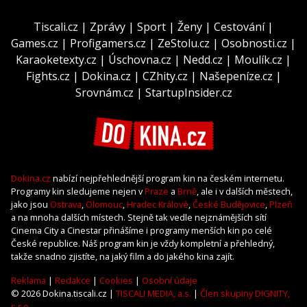
Tiscali.cz
|
Zprávy
|
Sport
|
Ženy
|
Cestování
|
Games.cz
|
Profigamers.cz
|
ZeStolu.cz
|
Osobnosti.cz
|
Karaoketexty.cz
|
Úschovna.cz
|
Nedd.cz
|
Moulík.cz
|
Fights.cz
|
Dokina.cz
|
CZhity.cz
|
Našepeníze.cz
|
Srovnám.cz
|
StartupInsider.cz
Dokina.cz
nabízí nejpřehlednější program kin na českém internetu.
Programy kin sledujeme nejen v
Praze
a
Brně
, ale i v dalších městech,
jako jsou
Ostrava
,
Olomouc
,
Hradec Králové
,
České Budějovice
,
Plzeň
a na mnoha dalších místech. Stejně tak vedle nejznámějších sítí
Cinema City a Cinestar přinášíme i programy menších kin po celé
České republice. Náš program kin je vždy kompletní a přehledný,
takže snadno zjistíte, na jaký film a do jakého kina zajít.
Reklama
|
Redakce
|
Cookies
|
Osobní údaje
© 2026 Dokina.tiscali.cz |
TISCALI MEDIA, a.s.
|
Člen skupiny DIGNITY,
s.r.o.