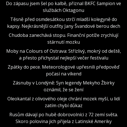
Do zápasu jsem šel po kalbě, přiznal BKFC šampion ve
službách Oktagonu
Těsně před osmdesátkou strčí mladší kolegyně do
kapsy. Nejkrásnější outfity Jany Švandové berou dech
Chudoba zanechává stopu. Finanční potíže zrychlují
stárnutí mozku
Moby na Colours of Ostrava: Střízlivý, mokrý od deště,
a přesto přichystal nejlepší večer festivalu
Zpátky do pece. Meteorologové upřesnili předpověď
počasí na víkend
Zásnuby v Londýně: Syn legendy Mekyho Žbirky
oznámil, že se žení
Oleokantal z olivového oleje chrání mozek myší, u lidí
zatím chybí důkaz
Rusům dávají po hubě dobrovolníci z 72 zemí světa.
Skoro polovina jich přijela z Latinské Ameriky