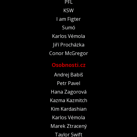
PFL
KSW
I am Figter
Sumó
Karlos Vémola
Jiří Procházka
Conor McGregor
Osobnosti.cz
Andrej Babiš
Petr Pavel
Hana Zagorová
Kazma Kazmitch
Kim Kardashian
Karlos Vémola
Marek Ztracený
Taylor Swift