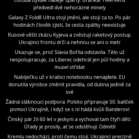
Ostuda bývalé naděje Sparty. Brankář Heerkens
předvedl dvě nehorázné minely
Galaxy Z Fold8 Ultra stojí jmění, ale stojí za to. Po pár
hodinách člověk zjistí, že cesta zpátky neexistuje
Rusové věští zkázu Kyjeva a zvěstují raketový postup.
Ukrajinci frontu drží a nehnou se ani o metr
Ukazuje se, proč Slavia Bořila odstavila. Tělo už
nespolupracuje, za Liberec odehrál jen půl hodiny a
musel střídat
Nabíječku už v krabici notebooku nenajdete. EU
donutila výrobce změnit pravidla, od dubna jedině za
své
Žádná slábnoucí podpora. Polsko připravuje 50. balíček
pomoci Ukrajině, i když se s ní hádá kvůli Banderovi
Čínský pár žil 60 let v jeskyni a vychoval tam čtyři děti.
Úřady je prosily, ať se odstěhují. Odmítli
Kremlu nedochází, proti čemu stojí. Ukrajinci precizně