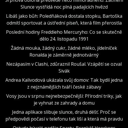
Srpnová obloha předvede něco mimořádného. Zatmění
Slunce vystřídá noc plná padajících hvězd
Líbáš jako bůh: Poledňáková dostala stopku, Bartoška
odmítl sportovat a ústřední píseň, která film přerostla
Poslední hodiny Freddieho Mercuryho: Co se skutečně
dělo 24. listopadu 1991
Žádná mouka, žádný cukr, žádné mléko, jídelníček
Ronalda je záměrně jednotvárný
Nezápasím v Clashi, zdůraznil Roušal. Vzápětí se ozval
Sivák
Andrea Kalivodová ukázala svůj domov: Tak bydlí jedna
z nejznámějších tváří české zábavy
Vosy jsou v srpnu nejnebezpečnější: Přírodní triky, jak
je vyhnat ze zahrady a domu
Jedna aplikace slibuje slunce, druhá déšť. Proč se
předpovědi počasí v telefonu tak liší a která má pravdu