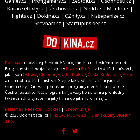
Games.cz
|
Profigamers.cz
|
ZeStolu.cz
|
Osobnosti.cz
|
Karaoketexty.cz
|
Úschovna.cz
|
Nedd.cz
|
Moulík.cz
|
Fights.cz
|
Dokina.cz
|
CZhity.cz
|
Našepeníze.cz
|
Srovnám.cz
|
StartupInsider.cz
Dokina.cz
nabízí nejpřehlednější program kin na českém internetu.
Programy kin sledujeme nejen v
Praze
a
Brně
, ale i v dalších městech,
jako jsou
Ostrava
,
Olomouc
,
Hradec Králové
,
České Budějovice
,
Plzeň
a na mnoha dalších místech. Stejně tak vedle nejznámějších sítí
Cinema City a Cinestar přinášíme i programy menších kin po celé
České republice. Náš program kin je vždy kompletní a přehledný,
takže snadno zjistíte, na jaký film a do jakého kina zajít.
Reklama
|
Redakce
|
Cookies
|
Osobní údaje
© 2026 Dokina.tiscali.cz |
TISCALI MEDIA, a.s.
|
Člen skupiny DIGNITY,
s.r.o.