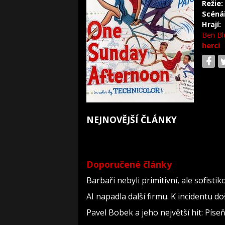
Režie:
Scéná
Hrají:
Ben Bl
herci
NEJNOVĚJŠÍ ČLÁNKY
Doporučené články
Barbaři nebyli primitivní, ale sofistiko
AI napadla další firmu. K incidentu d
Pavel Bobek a jeho největší hit: Pí