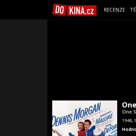
RECENZE
T
One
One S
1948, 
Hodno