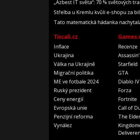
„Azbest IT světa“: 70 % světových t
Střelba u Kremlu kvůli e-shopu za bil
Tato matematická hádanka nachytala už 
Tiscali.cz
Games.
Inflace
Recenze
Ukrajina
Assassin
Válka na Ukrajině
Starfield
Migrační politika
GTA
ME ve fotbale 2024
Diablo IV
Ruský prezident
Forza
Ceny energií
Fortnite
Evropská unie
Call of D
Penzijní reforma
The Elder
Vynález
Kingdom
Delivere