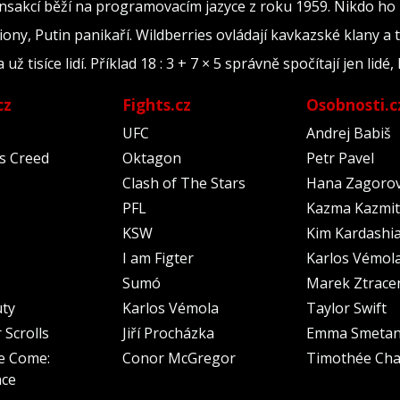
ransakcí běží na programovacím jazyce z roku 1959. Nikdo ho
iony, Putin panikaří. Wildberries ovládají kavkazské klany a 
tisíce lidí. Příklad 18 : 3 + 7 × 5 správně spočítají jen lidé, 
cz
Fights.cz
Osobnosti.c
UFC
Andrej Babiš
's Creed
Oktagon
Petr Pavel
Clash of The Stars
Hana Zagoro
PFL
Kazma Kazmit
KSW
Kim Kardashi
I am Figter
Karlos Vémol
Sumó
Marek Ztrace
uty
Karlos Vémola
Taylor Swift
 Scrolls
Jiří Procházka
Emma Smeta
e Come:
Conor McGregor
Timothée Cha
nce