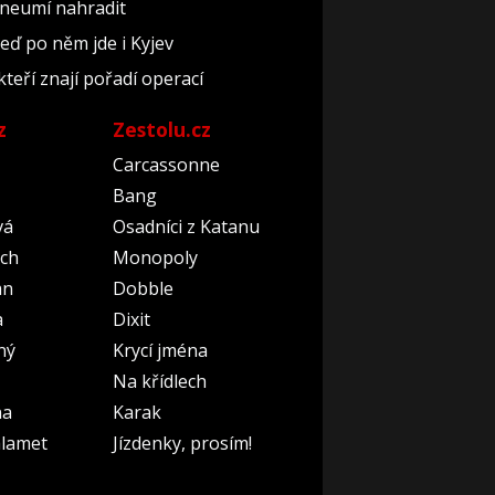
 neumí nahradit
teď po něm jde i Kyjev
kteří znají pořadí operací
z
Zestolu.cz
Carcassonne
Bang
vá
Osadníci z Katanu
ch
Monopoly
an
Dobble
a
Dixit
ný
Krycí jména
Na křídlech
na
Karak
lamet
Jízdenky, prosím!