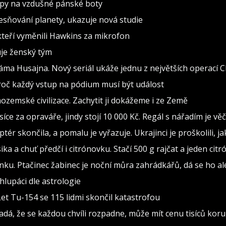
ipy na vzdušné pánské boty
esňování planety, ukazuje nová studie
kteří vyměnili Hawkins za mikrofon
uje ženský tým
áma Husajna. Nový seriál ukáže jednu z největších operací C
roč každý vstup na pódium musí být událost
zemské civilizace. Zachytit ji dokážeme i ze Země
isíce za opraváře, jindy stojí 10 000 Kč. Regál s nářadím je v
ptér skončila, a pomalu je vyřazuje. Ukrajinci je proškolili, j
sika a chuť předčí i citrónovku. Stačí 500 g rajčat a jeden citr
ínku. Ptačinec žabinec je noční můra zahrádkářů, dá se ho al
lupáci dle astrologie
Let Tu-154 se 115 lidmi skončil katastrofou
adá, že se každou chvíli rozpadne, může mít cenu tisíců kor