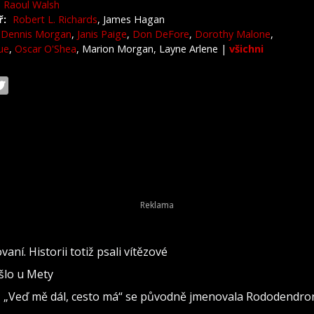
Raoul Walsh
ř:
Robert L. Richards
, James Hagan
Dennis Morgan
,
Janis Paige
,
Don DeFore
,
Dorothy Malone
,
ue
,
Oscar O'Shea
, Marion Morgan, Layne Arlene
|
všichni
vaní. Historii totiž psali vítězové
ošlo u Mety
seň „Veď mě dál, cesto má“ se původně jmenovala Rododendro