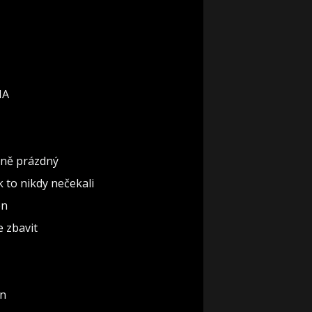
IA
ěčně prázdný
ak to nikdy nečekali
ón
e zbavit
un