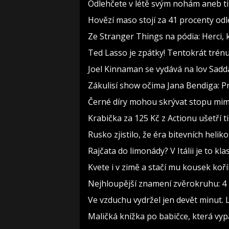
Odlehčete v létě svým nohám aneb t
Hovězí maso stojí za 41 procenty odl
Ze Stranger Things na pódia: Herci, 
Ted Lasso je zpátky! Tentokrát trén
Joel Kinnaman se vydává na lov Sadd
Zákulisí show očima Jana Bendiga: P
Černé díry mohou skrývat stopu mimo
Krabička za 125 Kč z Actionu ušetří t
Rusko zjistilo, že éra bitevních heliko
Rajčata do limonády? V Itálii je to kla
Kvete i v zimě a stačí mu kousek koř
Nejhloupější znamení zvěrokruhu: 4 h
Ve vzduchu vydržel jen devět minut. 
Maličká knížka po babičce, která vyp