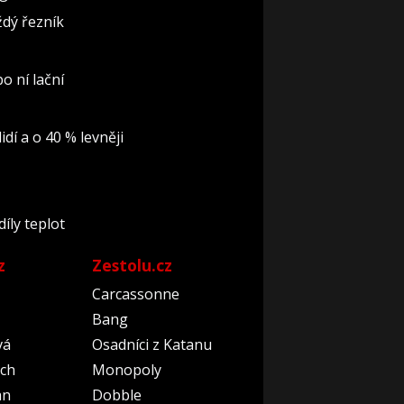
dý řezník
o ní lační
idí a o 40 % levněji
íly teplot
z
Zestolu.cz
Carcassonne
Bang
vá
Osadníci z Katanu
ch
Monopoly
an
Dobble