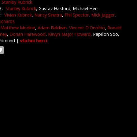
Stanley Kubrick
ř:
Stanley Kubrick
, Gustav Hasford, Michael Herr
:
Vivian Kubrick
,
Nancy Sinatra
,
Phil Spector
,
Mick Jagger
,
Richards
Matthew Modine
,
Adam Baldwin
,
Vincent D'Onofrio
,
Ronald
mey
,
Dorian Harewood
,
Kevyn Major Howard
, Papillon Soo,
 Edmund
|
všichni herci