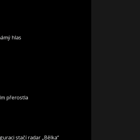
známý hlas
lm přerostla
guraci stačí radar „Bělka“