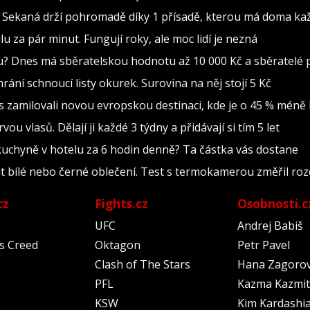
Sekaná drží pohromadě díky 1 přísadě, kterou má doma kaž
lu za pár minut. Fungují roky, ale moc lidí je nezná
u? Dnes má sběratelskou hodnotu až 10 000 Kč a sběratelé p
chrání schnoucí listy okurek. Surovina na něj stojí 5 Kč
tos zamilovali novou evropskou destinaci, kde je o 45 % méně l
 vlasů. Dělají ji každé 3 týdny a přidávají si tím 5 let
 kuchyně v hotelu za 6 hodin denně? Ta částka vás dostane
sit bílé nebo černé oblečení. Test s termokamerou změřil rozd
cz
Fights.cz
Osobnosti.c
UFC
Andrej Babiš
's Creed
Oktagon
Petr Pavel
Clash of The Stars
Hana Zagoro
PFL
Kazma Kazmit
KSW
Kim Kardashi