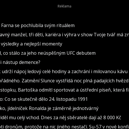
 Farna se pochlubila svým rituálem
avný manžel, tři děti, kariéra i výhra v show Tvoje tvář má 
– výsledky a nejlepší momenty
lil, co stálo za jeho neúspěšným UFC debutem
ili nástup demence?
k udrží nápoj ledový celé hodiny a zachrání i milovanou kávu
ádného. Zatmění Slunce vystřídá noc plná padajících hvězd
stopku, Bartoška odmítl sportovat a ústřední píseň, která fi
: Co se skutečně dělo 24. listopadu 1991
o, jídelníček Ronalda je záměrně jednotvárný
děl mu celý vchod. Dnes za něj sběratelé dají až 8 000 Kč
ti dronům, protože na nic jiného nestačí. Su-57 v nové konfi