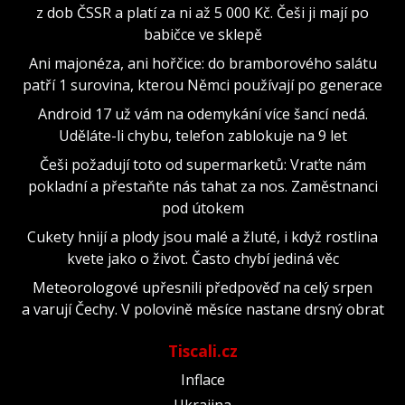
z dob ČSSR a platí za ni až 5 000 Kč. Češi ji mají po
babičce ve sklepě
Ani majonéza, ani hořčice: do bramborového salátu
patří 1 surovina, kterou Němci používají po generace
Android 17 už vám na odemykání více šancí nedá.
Uděláte-li chybu, telefon zablokuje na 9 let
Češi požadují toto od supermarketů: Vraťte nám
pokladní a přestaňte nás tahat za nos. Zaměstnanci
pod útokem
Cukety hnijí a plody jsou malé a žluté, i když rostlina
kvete jako o život. Často chybí jediná věc
Meteorologové upřesnili předpověď na celý srpen
a varují Čechy. V polovině měsíce nastane drsný obrat
Tiscali.cz
Inflace
Ukrajina