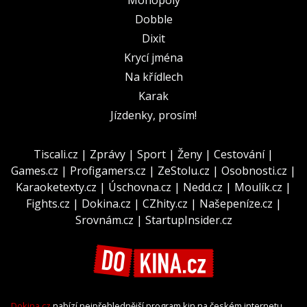
Dobble
Dixit
Krycí jména
Na křídlech
Karak
Jízdenky, prosím!
Tiscali.cz
|
Zprávy
|
Sport
|
Ženy
|
Cestování
|
Games.cz
|
Profigamers.cz
|
ZeStolu.cz
|
Osobnosti.cz
|
Karaoketexty.cz
|
Úschovna.cz
|
Nedd.cz
|
Moulík.cz
|
Fights.cz
|
Dokina.cz
|
CZhity.cz
|
Našepeníze.cz
|
Srovnám.cz
|
StartupInsider.cz
Dokina.cz
nabízí nejpřehlednější program kin na českém internetu.