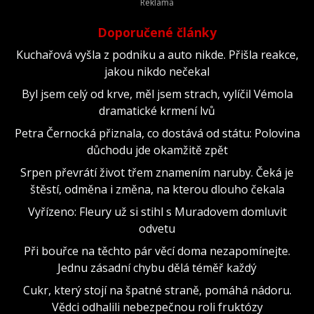
Doporučené články
Kuchařová vyšla z podniku a auto nikde. Přišla reakce,
jakou nikdo nečekal
Byl jsem celý od krve, měl jsem strach, vylíčil Vémola
dramatické krmení lvů
Petra Černocká přiznala, co dostává od státu: Polovina
důchodu jde okamžitě zpět
Srpen převrátí život třem znamením naruby. Čeká je
štěstí, odměna i změna, na kterou dlouho čekala
Vyřízeno: Fleury už si stihl s Muradovem domluvit
odvetu
Při bouřce na těchto pár věcí doma nezapomínejte.
Jednu zásadní chybu dělá téměř každý
Cukr, který stojí na špatné straně, pomáhá nádoru.
Vědci odhalili nebezpečnou roli fruktózy