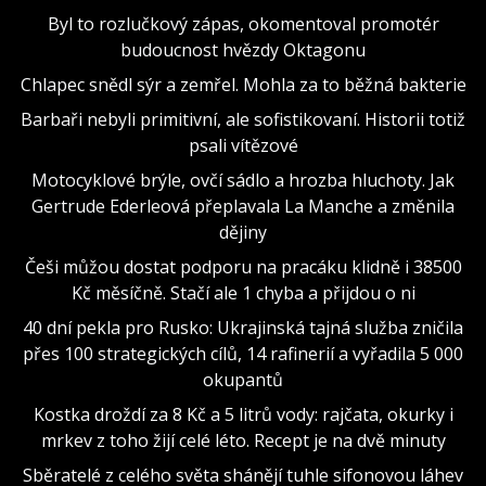
Byl to rozlučkový zápas, okomentoval promotér
budoucnost hvězdy Oktagonu
Chlapec snědl sýr a zemřel. Mohla za to běžná bakterie
Barbaři nebyli primitivní, ale sofistikovaní. Historii totiž
psali vítězové
Motocyklové brýle, ovčí sádlo a hrozba hluchoty. Jak
Gertrude Ederleová přeplavala La Manche a změnila
dějiny
Češi můžou dostat podporu na pracáku klidně i 38500
Kč měsíčně. Stačí ale 1 chyba a přijdou o ni
40 dní pekla pro Rusko: Ukrajinská tajná služba zničila
přes 100 strategických cílů, 14 rafinerií a vyřadila 5 000
okupantů
Kostka droždí za 8 Kč a 5 litrů vody: rajčata, okurky i
mrkev z toho žijí celé léto. Recept je na dvě minuty
Sběratelé z celého světa shánějí tuhle sifonovou láhev