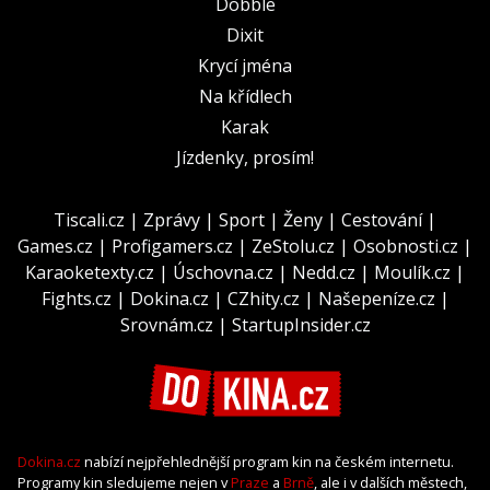
Dobble
Dixit
Krycí jména
Na křídlech
Karak
Jízdenky, prosím!
Tiscali.cz
|
Zprávy
|
Sport
|
Ženy
|
Cestování
|
Games.cz
|
Profigamers.cz
|
ZeStolu.cz
|
Osobnosti.cz
|
Karaoketexty.cz
|
Úschovna.cz
|
Nedd.cz
|
Moulík.cz
|
Fights.cz
|
Dokina.cz
|
CZhity.cz
|
Našepeníze.cz
|
Srovnám.cz
|
StartupInsider.cz
Dokina.cz
nabízí nejpřehlednější program kin na českém internetu.
Programy kin sledujeme nejen v
Praze
a
Brně
, ale i v dalších městech,