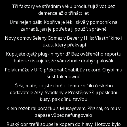
Tři faktory ve středním věku prodlužují život bez
demence až o třináct let
Umí nejen pálit: Kopřiva je lék i skvělý pomocník na
zahradě, jen je potřeba ji použít správně
Nový domov Seleny Gomez v Beverly Hills: Vlastní kino i
luxus, který překvapí
Kupujete ojetý plug-in hybrid? Bez ověřeného reportu
baterie riskujete, že vám zbude drahý spalovák
Polák může v UFC překonat Chabibův rekord. Chybí mu
šest takedownů
Češi, máte, co jste chtěli. Temu zničilo českého
dodavatele Alzy. Švadleny v Prostějově šijí poslední
kusy, pak dílnu zavřou
Klein rozebral porážku s Musayevem. Přiznal, co mu v
zápase vůbec nefungovalo
Ruský obr trefil soupeře kopem do hlavy. Hotovo bylo