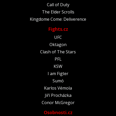
Call of Duty
The Elder Scrolls
Kingdome Come: Deliverence
Fights.cz
UFC
Oktagon
Clash of The Stars
PFL
KSW
I am Figter
Sumó
Karlos Vémola
Jiří Procházka
Conor McGregor
Osobnosti.cz