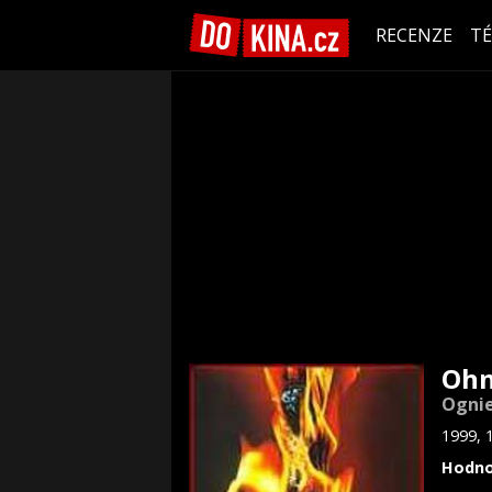
RECENZE
T
Ohn
Ogni
1999, 
Hodno