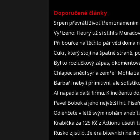
Doporučené články
Srpen převrátí život třem znamením 
Vyřízeno: Fleury už si stihl s Murad
Při bouřce na těchto pár věcí doma 
Cukr, který stojí na špatné straně, 
Byl to rozlučkový zápas, okomento
Chlapec snědl sýr a zemřel. Mohla za
Barbaři nebyli primitivní, ale sofistiko
AI napadla další firmu. K incidentu d
Pavel Bobek a jeho největší hit: Pí
Odlehčete v létě svým nohám aneb t
Krabička za 125 Kč z Actionu ušetří t
Rusko zjistilo, že éra bitevních heliko