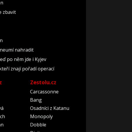
ón
e zbavit
un
 neumí nahradit
teď po něm jde i Kyjev
kteří znají pořadí operací
z
Zestolu.cz
Carcassonne
Bang
vá
Osadníci z Katanu
ch
Monopoly
an
Dobble