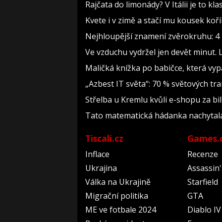
Rajčata do limonády? V Itálii je to kla
Kvete i v zimě a stačí mu kousek koř
Nejhloupější znamení zvěrokruhu: 4 h
Ve vzduchu vydržel jen devět minut. 
Maličká knížka po babičce, která vyp
„Azbest IT světa“: 70 % světových t
Střelba u Kremlu kvůli e-shopu za bil
Tato matematická hádanka nachytala už 
Tiscali.cz
Games.
Inflace
Recenze
Ukrajina
Assassin
Válka na Ukrajině
Starfield
Migrační politika
GTA
ME ve fotbale 2024
Diablo IV