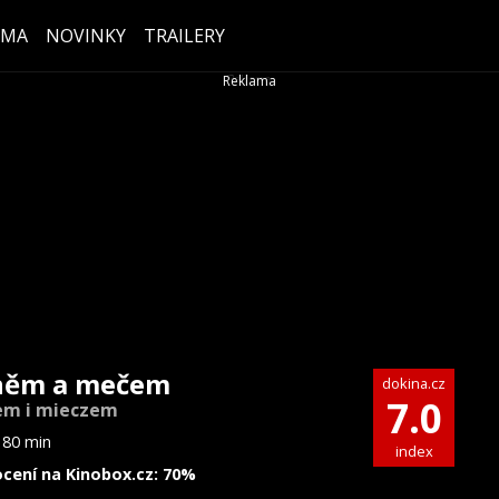
ÉMA
NOVINKY
TRAILERY
ěm a mečem
dokina.cz
7.0
em i mieczem
180 min
index
cení na Kinobox.cz: 70%