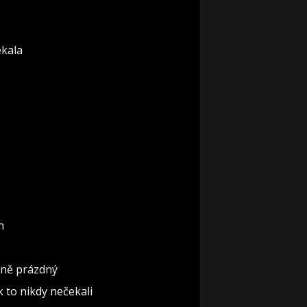
ekala
n
ěčně prázdný
ak to nikdy nečekali