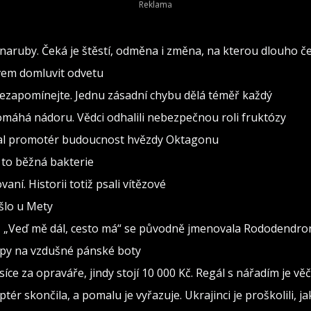
naruby. Čeká je štěstí, odměna i změna, na kterou dlouho č
ovem domluvit odvetu
nezapomínejte. Jednu zásadní chybu dělá téměř každý
pomáhá nádoru. Vědci odhalili nebezpečnou roli fruktózy
val promotér budoucnost hvězdy Oktagonu
 to běžná bakterie
vaní. Historii totiž psali vítězové
ošlo u Mety
seň „Veď mě dál, cesto má“ se původně jmenovala Rododendro
ipy na vzdušné pánské boty
isíce za opraváře, jindy stojí 10 000 Kč. Regál s nářadím je v
ptér skončila, a pomalu je vyřazuje. Ukrajinci je proškolili, j