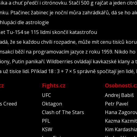
sika a chuť předčí i citrónovku. Stačí 500 g rajčat a jeden citr
ínku. Ptačinec žabinec je noční můra zahrádkářů, dá se ho al
lupáci dle astrologie
Let Tu-154 se 115 lidmi skončil katastrofou
adá, že se každou chvíli rozpadne, může mít cenu tisíců kor
ransakcí běží na programovacím jazyce z roku 1959. Nikdo ho
iony, Putin panikaří. Wildberries ovládají kavkazské klany a 
tisíce lidí. Příklad 18 : 3 + 7 × 5 správně spočítají jen lidé, 
cz
Fights.cz
Osobnosti.c
UFC
Andrej Babiš
's Creed
Oktagon
Petr Pavel
Clash of The Stars
Hana Zagoro
PFL
Kazma Kazmit
KSW
Kim Kardashi