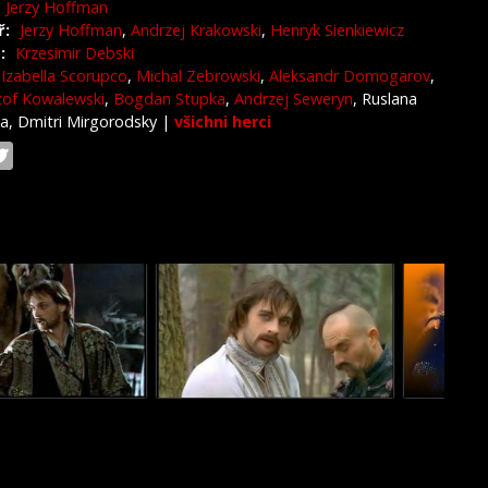
Jerzy Hoffman
ř:
Jerzy Hoffman
,
Andrzej Krakowski
,
Henryk Sienkiewicz
:
Krzesimir Debski
Izabella Scorupco
,
Michal Zebrowski
,
Aleksandr Domogarov
,
tof Kowalewski
,
Bogdan Stupka
,
Andrzej Seweryn
, Ruslana
a, Dmitri Mirgorodsky
|
všichni herci