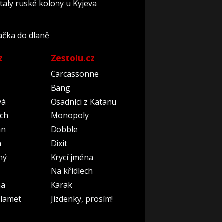
etaly ruské kolony u Kyjeva
račka do dlaně
z
Zestolu.cz
Carcassonne
Bang
vá
Osadníci z Katanu
ch
Monopoly
an
Dobble
a
Dixit
ný
Krycí jména
Na křídlech
na
Karak
lamet
Jízdenky, prosím!