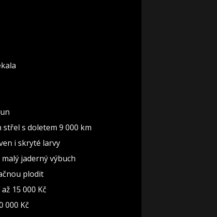
ekala
run
 střel s doletem 9 000 km
en i skryté larvy
o malý jaderný výbuch
začnou plodit
 až 15 000 Kč
0 000 Kč