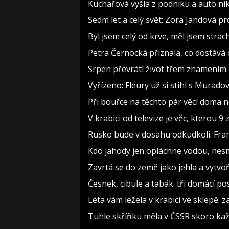
Kuchařová vyšla z podniku a auto nik
Sedm let a celý svět: Zora Jandová p
Byl jsem celý od krve, měl jsem strac
Petra Černocká přiznala, co dostává 
Srpen převrátí život třem znamením 
Vyřízeno: Fleury už si stihl s Murad
Při bouřce na těchto pár věcí doma 
V krabici od televize je věc, kterou 9
Rusko bude v dosahu odkudkoli. Fran
Kdo jahody jen opláchne vodou, nesmy
Zavrtá se do země jako jehla a vytvo
Česnek, cibule a tabák: tři domácí p
Léta vám ležela v krabici ve sklepě: 
Tuhle skříňku měla v ČSSR skoro kaž