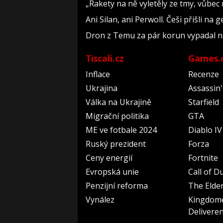
„Rakety na ně vyletěly ze tmy, vůbec 
Ani Silan, ani Perwoll. Češi přišli na 
Dron z Temu za pár korun vypadal na 
Tiscali.cz
Games.
Inflace
Recenze
Ukrajina
Assassin
Válka na Ukrajině
Starfield
Migrační politika
GTA
ME ve fotbale 2024
Diablo IV
Ruský prezident
Forza
Ceny energií
Fortnite
Evropská unie
Call of D
Penzijní reforma
The Elder
Vynález
Kingdom
Delivere