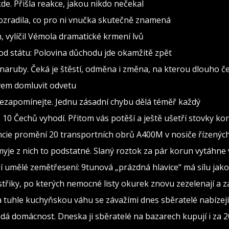
de. Přišla reakce, jakou nikdo nečekal
rozradila, co pro ni vnučka skutečně znamená
h, vylíčil Vémola dramatické krmení lvů
od státu: Polovina důchodu jde okamžitě zpět
naruby. Čeká je štěstí, odměna i změna, na kterou dlouho č
ovem domluvit odvetu
nezapomínejte. Jednu zásadní chybu dělá téměř každý
 z 10 Čechů vyhodí. Přitom vás potěší a ještě ušetří stovky ko
cie promění 20 transportních obrů A400M v nosiče řízených
je z nich to podstatné. Slaný roztok za pár korun vytáhne v
ří umělé zemětřesení: 9tunová „prázdná hlavice“ má sílu jak
ostřiky, po kterých nemocné listy okurek znovu zezelenají a 
za tuhle kuchyňskou váhu se závažími dnes sběratelé nabízejí
dá domácnost. Dneska ji sběratelé na bazarech kupují i za 2