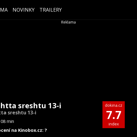
ÉMA
NOVINKY
TRAILERY
htta sreshtu 13-i
dokina.cz
7.7
ta sreshtu 13-i
108 min
index
cení na Kinobox.cz: ?