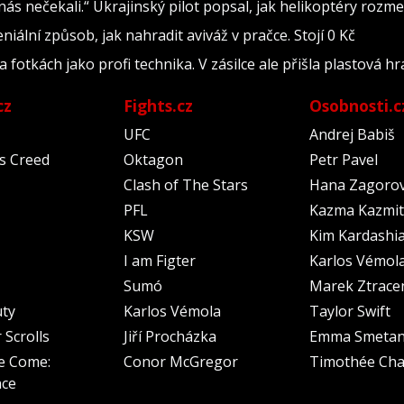
nás nečekali.“ Ukrajinský pilot popsal, jak helikoptéry rozm
geniální způsob, jak nahradit aviváž v pračce. Stojí 0 Kč
fotkách jako profi technika. V zásilce ale přišla plastová h
cz
Fights.cz
Osobnosti.c
UFC
Andrej Babiš
's Creed
Oktagon
Petr Pavel
Clash of The Stars
Hana Zagoro
PFL
Kazma Kazmit
KSW
Kim Kardashi
I am Figter
Karlos Vémol
Sumó
Marek Ztrace
uty
Karlos Vémola
Taylor Swift
 Scrolls
Jiří Procházka
Emma Smeta
e Come:
Conor McGregor
Timothée Cha
nce