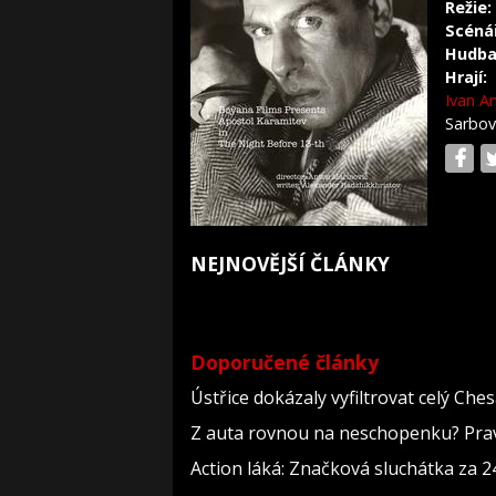
Režie:
Scéná
Hudba
Hrají:
Ivan A
Sarbo
NEJNOVĚJŠÍ ČLÁNKY
Doporučené články
Ústřice dokázaly vyfiltrovat celý Che
Z auta rovnou na neschopenku? Pravi
Action láká: Značková sluchátka za 244