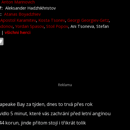
Anton Marinovich
ř:
Aleksander Hadzhikhristov
:
Atanas Boyadzhiev
Apostol Karamitev
,
Kosta Tsonev
,
Georgi Georgiev-Getz
,
ndonov
,
Yordan Spasov
,
Stoil Popov
, Ani Tsoneva, Stefan
v
|
všichni herci
sapeake Bay za týden, dnes to trvá přes rok
dlo 5 minut, které vás zachrání před letní angínou
 korun, jinde přitom stojí i třikrát tolik