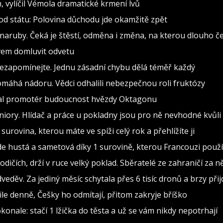
h, vylíčil Vémola dramatické krmení lvů
od státu: Polovina důchodu jde okamžitě zpět
naruby. Čeká je štěstí, odměna i změna, na kterou dlouho č
ovem domluvit odvetu
nezapomínejte. Jednu zásadní chybu dělá téměř každý
pomáhá nádoru. Vědci odhalili nebezpečnou roli fruktózy
val promotér budoucnost hvězdy Oktagonu
iory. Hlídač a práce u pokladny jsou pro ně nevhodné kvůli
surovina, kterou máte ve spíži celý rok a přehlížíte ji
 hustá a sametová díky 1 surovině, kterou Francouzi použív
čích, drží v ruce velký poklad. Sběratelé ze zahraničí za něj
eděv. Za jediný měsíc schytala přes 6 tisíc dronů a brzy při
ile denně, Češky ho odmítají, přitom zakryje bříško
konale: stačí 1 lžička do těsta a už se vám nikdy nepotrhají