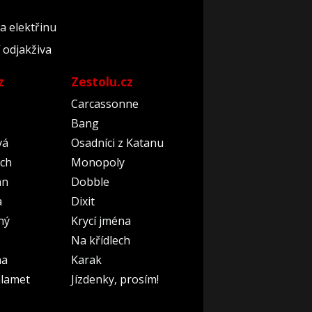
a elektřinu
 odjakživa
z
Zestolu.cz
Carcassonne
Bang
vá
Osadníci z Katanu
ch
Monopoly
an
Dobble
a
Dixit
ný
Krycí jména
Na křídlech
na
Karak
lamet
Jízdenky, prosím!