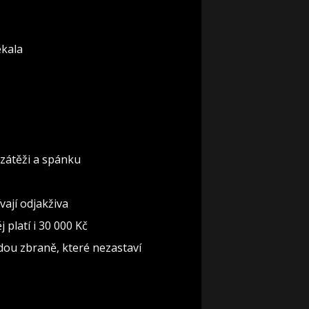
ekala
 zátěži a spánku
ají odjakživa
 platí i 30 000 Kč
jdou zbraně, které nezastaví