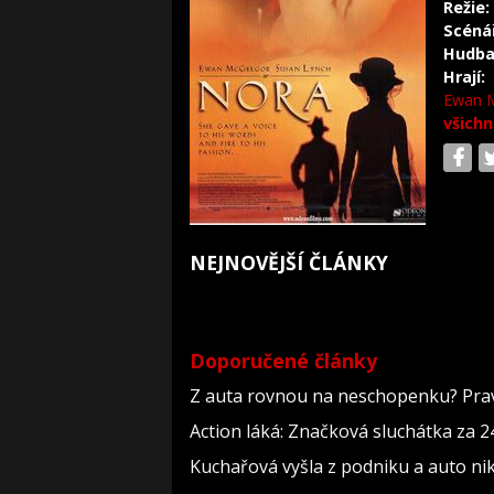
Režie:
Scéná
Hudba
Hrají:
Ewan 
všichn
NEJNOVĚJŠÍ ČLÁNKY
Doporučené články
Z auta rovnou na neschopenku? Pravi
Action láká: Značková sluchátka za 244
Kuchařová vyšla z podniku a auto nik