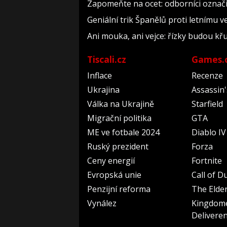
Zapomeňte na ocet: odborníci označil
Geniální trik Španělů proti letnímu v
Ani mouka, ani vejce: řízky budou kř
Tiscali.cz
Games.
Inflace
Recenze
Ukrajina
Assassin
Válka na Ukrajině
Starfield
Migrační politika
GTA
ME ve fotbale 2024
Diablo IV
Ruský prezident
Forza
Ceny energií
Fortnite
Evropská unie
Call of D
Penzijní reforma
The Elder
Vynález
Kingdom
Delivere