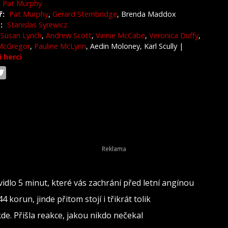
Pat Murphy
ř:
Pat Murphy
,
Gerard Stembridge
, Brenda Maddox
:
Stanislas Syrewicz
Susan Lynch
,
Andrew Scott
,
Vinnie McCabe
,
Veronica Duffy
,
McGregor
,
Pauline McLynn
, Aedin Moloney, Karl Scully
|
i herci
dlo 5 minut, které vás zachrání před letní angínou
 korun, jinde přitom stojí i třikrát tolik
de. Přišla reakce, jakou nikdo nečekal