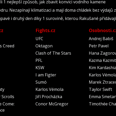
i 1 nejlepší způsob, jak zbavit konvici vodního kamene
edru. Nezapínají klimatizaci a mají doma chládek bez výdajů z
upavé i druhý den díky 1 surovině, kterou Rakušané přidávají
cz
Fights.cz
Osobnosti.c
UFC
Andrej Babiš
's Creed
Oktagon
Petr Pavel
Clash of The Stars
Hana Zagoro
PFL
Kazma Kazmit
KSW
Kim Kardashi
I am Figter
Karlos Vémol
Sumó
Marek Ztrace
uty
Karlos Vémola
Taylor Swift
 Scrolls
Jiří Procházka
Emma Smeta
e Come:
Conor McGregor
Timothée Cha
nce