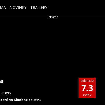
ÉMA
NOVINKY
TRAILERY
a
dokina.cz
7.3
106 min
index
cení na Kinobox.cz: 61%