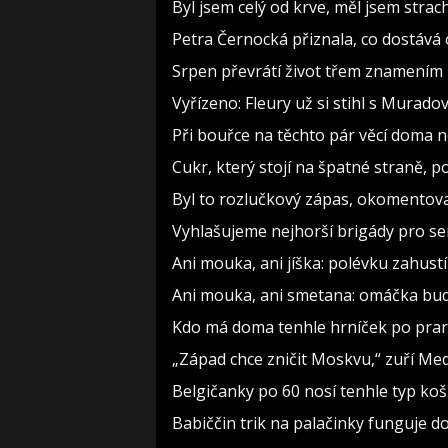
Byl jsem celý od krve, měl jsem strac
Petra Černocká přiznala, co dostává 
Srpen převrátí život třem znamením 
Vyřízeno: Fleury už si stihl s Murad
Při bouřce na těchto pár věcí doma 
Cukr, který stojí na špatné straně, 
Byl to rozlučkový zápas, okomento
Vyhlašujeme nejhorší brigády pro sen
Ani mouka, ani jíška: polévku zahustí 
Ani mouka, ani smetana: omáčka bude
Kdo má doma tenhle hrníček po prarodi
„Západ chce zničit Moskvu,“ zuří Medv
Belgičanky po 60 nosí tenhle typ koš
Babiččin trik na palačinky funguje do