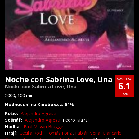
Noche con Sabrina Love, Una
dokina.cz
6.1
Noche con Sabrina Love, Una
index
2000, 100 min
Hodnocení na Kinobox.cz: 64%
Režie:
Alejandro Agresti
Scénář:
Alejandro Agresti
, Pedro Mairal
Hudba:
Paul M. van Brugge
Hrají:
Cecilia Roth
,
Tomás Fonzi
,
Fabián Vena
,
Giancarlo