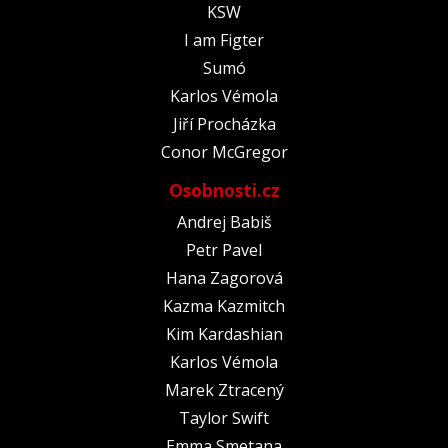
KSW
I am Figter
Sumó
Karlos Vémola
Jiří Procházka
Conor McGregor
Osobnosti.cz
Andrej Babiš
Petr Pavel
Hana Zagorová
Kazma Kazmitch
Kim Kardashian
Karlos Vémola
Marek Ztracený
Taylor Swift
Emma Smetana