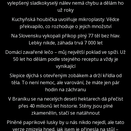
vylepšený sladkokyselý nálev nemá chybu a dělám ho
už roky
Kuchyňská houbička uvolňuje mikroplasty. Vědce
překvapilo, co rozhoduje o jejich množství
Na Slovensku vykopali příkop plný 77 těl bez hlav.
Lebky nikde, záhada trvá 7 000 let
Domácí zavařené lečo – můj největší poklad ve spíži. Už
50 let ho dělám podle stejného receptu a vždy je
vynikající
Slepice dýchá s otevřeným zobákem a drží křídla od
těla. To není nemoc, ale varování, že máte jen pár
hodin na záchranu
V Braníku se na necelých deseti hektarech dá přečíst
přes 40 milionů let historie. Stěny jsou plné
zkamenělin, stačí se natáhnout
Plněné paprikové lusky by u nás nikdo nejedl, ale tato
verze zmizela hned, jak jsem je přinesla na stůl –