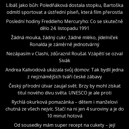
Líbáš jako bůh: Poledňáková dostala stopku, Bartoška
odmítl sportovat a ústřední píseň, která film přerostla
Poslední hodiny Freddieho Mercuryho: Co se skutečně
dělo 24. listopadu 1991
Žádná mouka, žádný cukr, žádné mléko, jídelníček
Ronalda je záměrně jednotvárný
Nezápasím v Clashi, zdůraznil Roušal. Vzápětí se ozval
Sivák
Andrea Kalivodová ukázala svůj domov: Tak bydlí jedna
z nejznámějších tváří české zábavy
Český přírodní útvar zaujal svět. Brzy by mohl získat
titul nového divu světa. UNESCO je ale proti
Rychlá okurková pomazánka – dětem i manželovi
chutná ze všech nejvíc. Stačí na ni jen 4 suroviny a je do
10 minut hotová
Od sousedky mám super recept na cukety – její