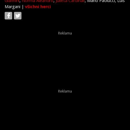
Giannini
,
Norma Aleandro
,
Julieta Cardinali
, Mario Paolucci, Luis
Margani
|
všichni herci