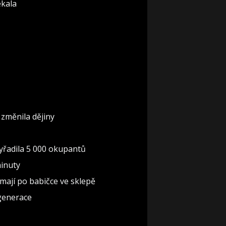
ekala
 změnila dějiny
 vyřadila 5 000 okupantů
minuty
i mají po babičce ve sklepě
 generace