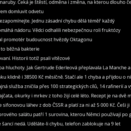
naruby. Čeká je štěstí, odměna i změna, na kterou dlouho č
ovem domluvit odvetu
nezapomínejte. Jednu zásadní chybu dělá téměř každý
pomáhá nádoru. Vědci odhalili nebezpečnou roli fruktózy
val promotér budoucnost hvězdy Oktagonu
 to běžná bakterie
vaní. Historii totiž psali vítězové
ba hluchoty. Jak Gertrude Ederleová přeplavala La Manche a
 klidně i 38500 Kč měsíčně. Stačí ale 1 chyba a přijdou o ni
jná služba zničila přes 100 strategických cílů, 14 rafinerií a
ajčata, okurky i mrkev z toho žijí celé léto. Recept je na dvě 
 sifonovou láhev z dob ČSSR a platí za ni až 5 000 Kč. Češi j
orového salátu patří 1 surovina, kterou Němci používají po
šancí nedá. Uděláte-li chybu, telefon zablokuje na 9 let