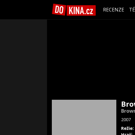
RECENZE
T
Bro
Brown
2007
Režie:
Hrají: