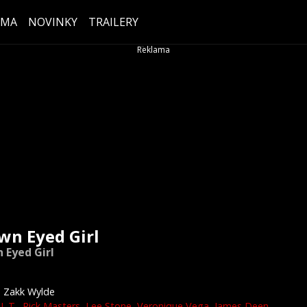
ÉMA
NOVINKY
TRAILERY
wn Eyed Girl
 Eyed Girl
Zakk Wylde
L.T.
,
Rick Masters
,
Lee Stone
,
Veronique Vega
,
James Deen
,