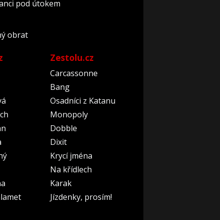
nanci pod útokem
ný obrat
z
Zestolu.cz
Carcassonne
Bang
vá
Osadníci z Katanu
ch
Monopoly
an
Dobble
a
Dixit
ný
Krycí jména
Na křídlech
na
Karak
lamet
Jízdenky, prosím!