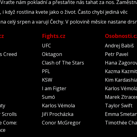
 Vraťte nám pokladní a přestaňte nás tahat za nos. Zaměst
 i když rostlina kvete jako o život. Často chybí jediná věc
a celý srpen a varují Čechy. V polovině měsíce nastane drs
cz
Fights.cz
Osobnosti.c
UFC
Andrej Babiš
's Creed
Oktagon
Petr Pavel
Clash of The Stars
Hana Zagoro
PFL
Kazma Kazmit
KSW
Kim Kardashi
I am Figter
Karlos Vémol
Sumó
Marek Ztrace
uty
Karlos Vémola
Taylor Swift
 Scrolls
Jiří Procházka
Emma Smeta
e Come:
Conor McGregor
Timothée Cha
nce