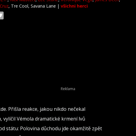
Cruz
, Tre Cool, Savana Lane
|
všichni herci
de. Přišla reakce, jakou nikdo nečekal
h, vylíčil Vémola dramatické krmení lvů
od státu: Polovina důchodu jde okamžitě zpět