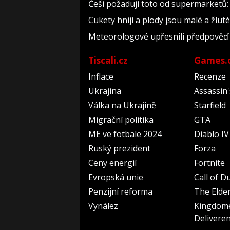
Češi požadují toto od supermarketů:
Cukety hnijí a plody jsou malé a žluté,
Meteorologové upřesnili předpověď n
Tiscali.cz
Games.
Inflace
Recenze
Ukrajina
Assassin
Válka na Ukrajině
Starfield
Migrační politika
GTA
ME ve fotbale 2024
Diablo IV
Ruský prezident
Forza
Ceny energií
Fortnite
Evropská unie
Call of D
Penzijní reforma
The Elder
Vynález
Kingdom
Delivere