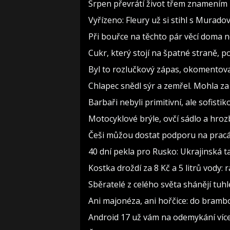
Srpen převrátí život třem znamením 
Vyřízeno: Fleury už si stihl s Murad
Při bouřce na těchto pár věcí doma 
Cukr, který stojí na špatné straně, 
Byl to rozlučkový zápas, okomento
Chlapec snědl sýr a zemřel. Mohla za
Barbaři nebyli primitivní, ale sofistiko
Motocyklové brýle, ovčí sádlo a hroz
Češi můžou dostat podporu na pracáku
40 dní pekla pro Rusko: Ukrajinská ta
Kostka droždí za 8 Kč a 5 litrů vody: r
Sběratelé z celého světa shánějí tuhle
Ani majonéza, ani hořčice: do bramb
Android 17 už vám na odemykání více 