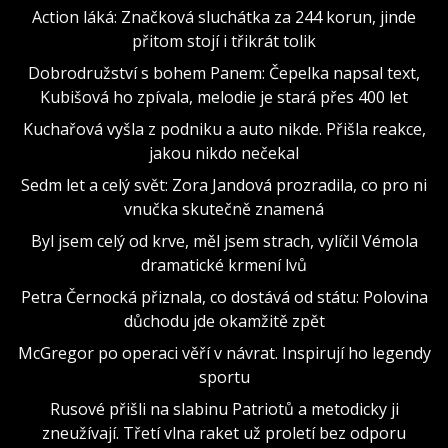
Action láká: Značková sluchátka za 244 korun, jinde
přitom stojí i třikrát tolik
Dobrodružství s bohem Panem: Čepelka napsal text,
Kubišová ho zpívala, melodie je stará přes 400 let
Kuchařová vyšla z podniku a auto nikde. Přišla reakce,
jakou nikdo nečekal
Sedm let a celý svět: Zora Jandová prozradila, co pro ni
vnučka skutečně znamená
Byl jsem celý od krve, měl jsem strach, vylíčil Vémola
dramatické krmení lvů
Petra Černocká přiznala, co dostává od státu: Polovina
důchodu jde okamžitě zpět
McGregor po operaci věří v návrat. Inspirují ho legendy
sportu
Rusové přišli na slabinu Patriotů a metodicky ji
zneužívají. Třetí vlna raket už proletí bez odporu