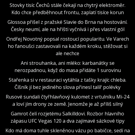
Stovky tisíc Čechů stále čekají na chytrý elektroměr.
Kdo chce předběhnout frontu, zaplatí tisíce korun
Glossoa přišel z pražské Slavie do Brna na hostování.
Česky neumí, ale na hřišti vyčnívá i přes vlastní gól
Ondřej Novotný popsal rostoucí popularitu. Ve Varech
ho fanoušci zastavovali na každém kroku, stěžovat si
ale nechce
Ani strouhanka, ani mléko: karbanátky se
nerozpadnou, když do masa přidáte 1 surovinu
Stařenka si v restauraci vytáhla z tašky krajíc chleba.
Číšník jí bez jediného slova přinesl talíř polévky
Rusové sundali čtyřhlavňový kulomet z vrtulníku Mi-24
a loví jím drony ze země. Jenomže je až příliš silný
Gamrot čelí rozjetému Salkilldovi. Rozbor hlavního
zápasu UFC Vegas 120 a dva zajímavé sázkové tipy
Kdo má doma tuhle skleněnou vázu po babičce, sedí na