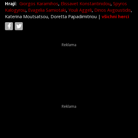
Hrají:
Giorgos Karamihos
,
Elissavet Konstantinidou
,
Spyros
Kalogyrou
,
Evagelia Samiotaki
,
Youli Aggeli
,
Dinos Avgoustidis
,
Katerina Moutsatsou, Doretta Papadimitriou
|
všichni herci