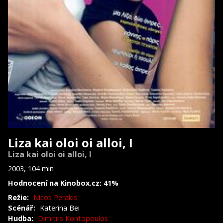
Liza kai oloi oi alloi, I
Liza kai oloi oi alloi, I
2003, 104 min
Hodnocení na Kinobox.cz: 41%
Režie:
Nicos Perakis
Scénář:
Katerina Bei
Hudba:
Dimitris Kontopoulos