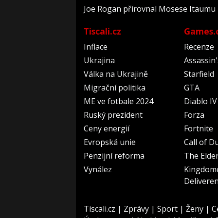
Joe Rogan přirovnal Mosese Itaumu
Tiscali.cz
Games.
Inflace
Recenze
Ukrajina
Assassin
Válka na Ukrajině
Starfield
Migrační politika
GTA
ME ve fotbale 2024
Diablo IV
Ruský prezident
Forza
Ceny energií
Fortnite
Evropská unie
Call of D
Penzijní reforma
The Elder
Vynález
Kingdom
Delivere
Tiscali.cz
|
Zprávy
|
Sport
|
Ženy
|
C