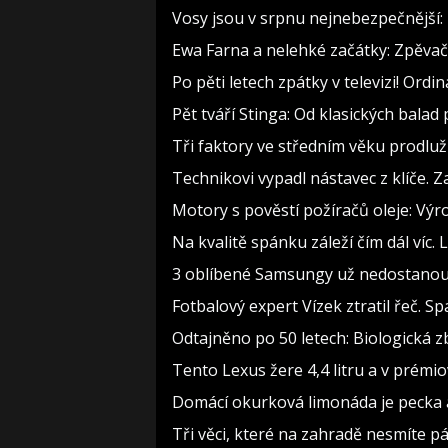
Vosy jsou v srpnu nejnebezpečnější: 
Ewa Farna a nelehké začátky: Zpěvačce
Po pěti letech zpátky v televizi! Ord
Pět tváří Stinga: Od klasických bala
Tři faktory ve středním věku prodlužu
Technikovi vypadl nástavec z klíče. Z
Motory s pověstí požíračů oleje: Výr
Na kvalitě spánku záleží čím dál víc. 
3 oblíbené Samsungy už nedostanou an
Fotbalový expert Vízek ztratil řeč. 
Odtajněno po 50 letech: Biologická z
Tento Lexus žere 4,4 litru a v prémi
Domácí okurková limonáda je pecka a 
Tři věci, které na zahradě nesmíte pál