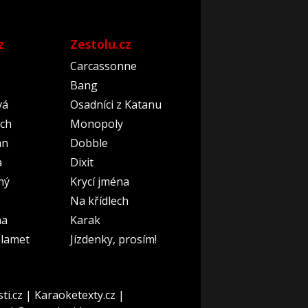
z
Zestolu.cz
Carcassonne
Bang
vá
Osadníci z Katanu
ch
Monopoly
an
Dobble
a
Dixit
ný
Krycí jména
Na křídlech
na
Karak
lamet
Jízdenky, prosím!
ti.cz
|
Karaoketexty.cz
|