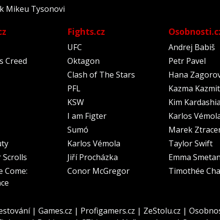
 k Mikeu Tysonovi
cz
Fights.cz
Osobnosti.c
UFC
Andrej Babiš
's Creed
Oktagon
Petr Pavel
Clash of The Stars
Hana Zagoro
PFL
Kazma Kazmit
KSW
Kim Kardashi
I am Figter
Karlos Vémol
Sumó
Marek Ztrace
uty
Karlos Vémola
Taylor Swift
 Scrolls
Jiří Procházka
Emma Smeta
e Come:
Conor McGregor
Timothée Cha
nce
estování
|
Games.cz
|
Profigamers.cz
|
ZeStolu.cz
|
Osobnos