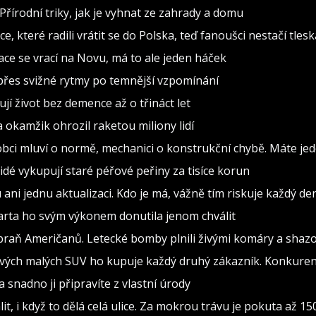
Přírodní triky, jak je vyhnat ze zahrady a domu
, které radili vrátit se do Polska, teď fanoušci nestačí tlesk
inace se vrací na Novu, má to ale jeden háček
d přes svižné rytmy po temnější vzpomínání
jí život bez demence až o třináct let
a okamžik ohrozil raketou miliony lidí
obci mluví o normě, mechanici o konstrukční chybě. Máte jed
Lidé vykupují staré péřové peřiny za tisíce korun
i jednu aktualizaci. Kdo je má, vážně tím riskuje každý de
Sparta ho svým výkonem donutila jenom chválit
braň Američanů. Letecké bomby plnili živými komáry a shazov
ových malých SUV ho kupuje každý druhý zákazník. Konkurenc
snadno ji připravíte z vlastní úrody
it, i když to dělá celá ulice. Za mokrou trávu je pokuta až 15