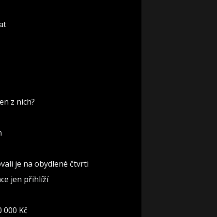
at
en z nich?
n
ali je na obydlené čtvrti
e jen přihlíží
0 000 Kč