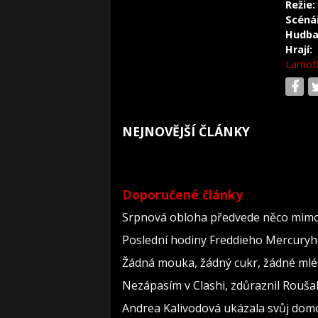
Režie:
Scéná
Hudba
Hrají:
Lamot
NEJNOVĚJŠÍ ČLÁNKY
Doporučené články
Srpnová obloha předvede něco mimoř
Poslední hodiny Freddieho Mercuryho
Žádná mouka, žádný cukr, žádné mlék
Nezápasím v Clashi, zdůraznil Roušal.
Andrea Kalivodová ukázala svůj domov