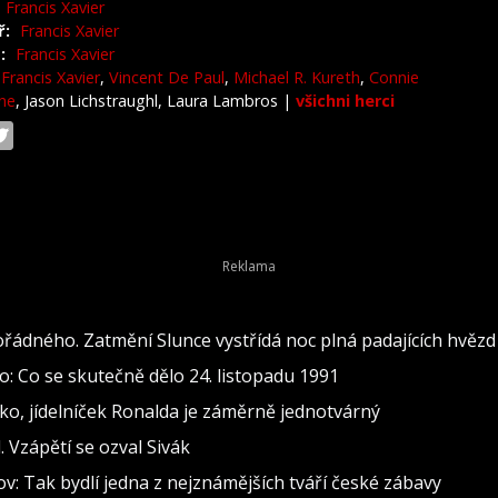
Francis Xavier
ř:
Francis Xavier
:
Francis Xavier
Francis Xavier
,
Vincent De Paul
,
Michael R. Kureth
,
Connie
he
, Jason Lichstraughl, Laura Lambros
|
všichni herci
ádného. Zatmění Slunce vystřídá noc plná padajících hvězd
: Co se skutečně dělo 24. listopadu 1991
o, jídelníček Ronalda je záměrně jednotvárný
 Vzápětí se ozval Sivák
: Tak bydlí jedna z nejznámějších tváří české zábavy