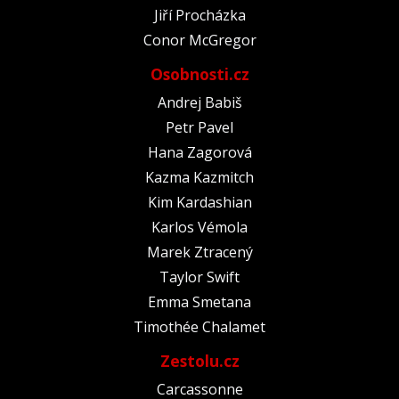
Jiří Procházka
Conor McGregor
Osobnosti.cz
Andrej Babiš
Petr Pavel
Hana Zagorová
Kazma Kazmitch
Kim Kardashian
Karlos Vémola
Marek Ztracený
Taylor Swift
Emma Smetana
Timothée Chalamet
Zestolu.cz
Carcassonne