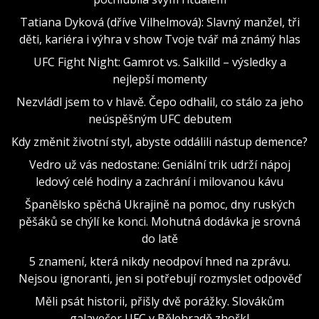
Tatiana Dyková (dříve Vilhelmová): Slavný manžel, tři
děti, kariéra i výhra v show Tvoje tvář má známý hlas
UFC Fight Night: Gamrot vs. Salkilld – výsledky a
nejlepší momenty
Nezvládl jsem to v hlavě. Čepo odhalil, co stálo za jeho
neúspěšným UFC debutem
Kdy změnit životní styl, abyste oddálili nástup demence?
Vedro už vás nedostane: Geniální trik udrží nápoj
ledový celé hodiny a zachrání i milovanou kávu
Španělsko spěchá Ukrajině na pomoc, dny ruských
pěšáků se chýlí ke konci. Mohutná dodávka je srovná
do latě
5 znamení, která nikdy neodpoví hned na zprávu.
Nejsou ignoranti, jen si potřebují rozmyslet odpověď
Měli psát historii, přišly dvě porážky. Slovákům
galavečer UFC v Bělehradě zhořkl