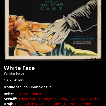
White Face
White Face
1932, 70 min
Hodnocení na Kinobox.cz: ?
Režie:
T. Hayes Hunter
Scénář:
Edgar Wallace
,
Angus MacPhail
,
Bryan Edgar Wallace
Hrají:
Hugh Williams
,
Gordon Harker
,
Norman McKinnel
,