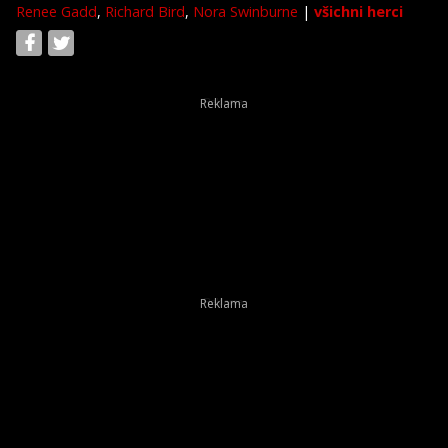
Renee Gadd
,
Richard Bird
,
Nora Swinburne
|
všichni herci