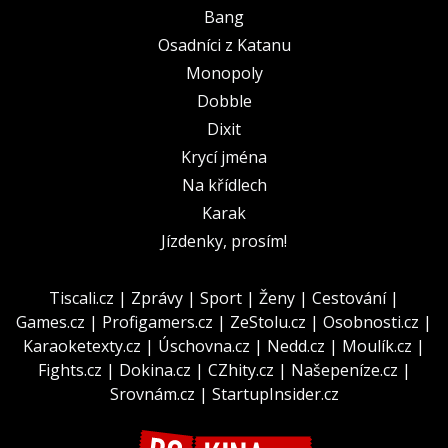
Bang
Osadníci z Katanu
Monopoly
Dobble
Dixit
Krycí jména
Na křídlech
Karak
Jízdenky, prosím!
Tiscali.cz
|
Zprávy
|
Sport
|
Ženy
|
Cestování
|
Games.cz
|
Profigamers.cz
|
ZeStolu.cz
|
Osobnosti.cz
|
Karaoketexty.cz
|
Úschovna.cz
|
Nedd.cz
|
Moulík.cz
|
Fights.cz
|
Dokina.cz
|
CZhity.cz
|
Našepeníze.cz
|
Srovnám.cz
|
StartupInsider.cz