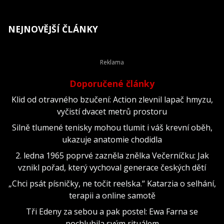
NEJNOVĚJŠÍ ČLÁNKY
Doporučené články
Klid od otravného bzučení: Action zlevnil lapač hmyzu,
vyčistí dvacet metrů prostoru
Silně tlumené tenisky mohou tlumit i váš krevní oběh,
ukazuje anatomie chodidla
2. ledna 1965 poprvé zazněla znělka Večerníčku: Jak
vznikl pořad, který vychoval generace českých dětí
„Chci psát písničky, ne točit reelska.“ Katarzia o selhání,
terapii a online samotě
Tři Edeny za sebou a pak postel: Ewa Farna se
pochlubila svým rituálem