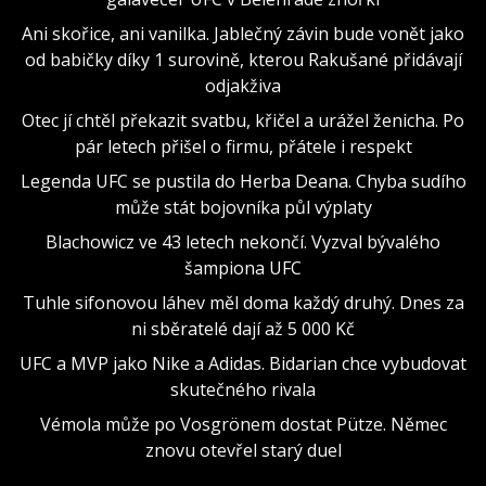
Ani skořice, ani vanilka. Jablečný závin bude vonět jako
od babičky díky 1 surovině, kterou Rakušané přidávají
odjakživa
Otec jí chtěl překazit svatbu, křičel a urážel ženicha. Po
pár letech přišel o firmu, přátele i respekt
Legenda UFC se pustila do Herba Deana. Chyba sudího
může stát bojovníka půl výplaty
Blachowicz ve 43 letech nekončí. Vyzval bývalého
šampiona UFC
Tuhle sifonovou láhev měl doma každý druhý. Dnes za
ni sběratelé dají až 5 000 Kč
UFC a MVP jako Nike a Adidas. Bidarian chce vybudovat
skutečného rivala
Vémola může po Vosgrönem dostat Pütze. Němec
znovu otevřel starý duel