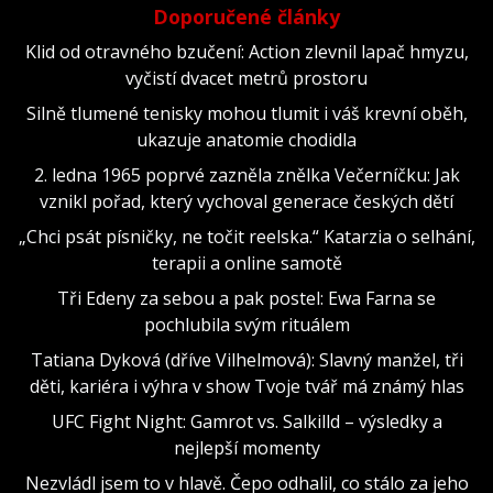
Doporučené články
Klid od otravného bzučení: Action zlevnil lapač hmyzu,
vyčistí dvacet metrů prostoru
Silně tlumené tenisky mohou tlumit i váš krevní oběh,
ukazuje anatomie chodidla
2. ledna 1965 poprvé zazněla znělka Večerníčku: Jak
vznikl pořad, který vychoval generace českých dětí
„Chci psát písničky, ne točit reelska.“ Katarzia o selhání,
terapii a online samotě
Tři Edeny za sebou a pak postel: Ewa Farna se
pochlubila svým rituálem
Tatiana Dyková (dříve Vilhelmová): Slavný manžel, tři
děti, kariéra i výhra v show Tvoje tvář má známý hlas
UFC Fight Night: Gamrot vs. Salkilld – výsledky a
nejlepší momenty
Nezvládl jsem to v hlavě. Čepo odhalil, co stálo za jeho