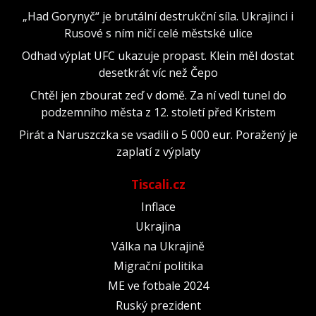
„Had Gorynyč“ je brutální destrukční síla. Ukrajinci i
Rusové s ním ničí celé městské ulice
Odhad výplat UFC ukazuje propast. Klein měl dostat
desetkrát víc než Čepo
Chtěl jen zbourat zeď v domě. Za ní vedl tunel do
podzemního města z 12. století před Kristem
Pirát a Naruszczka se vsadili o 5 000 eur. Poražený je
zaplatí z výplaty
Tiscali.cz
Inflace
Ukrajina
Válka na Ukrajině
Migrační politika
ME ve fotbale 2024
Ruský prezident