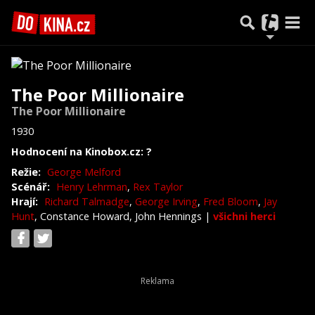
The Poor Millionaire
The Poor Millionaire
1930
Hodnocení na Kinobox.cz: ?
Režie:
George Melford
Scénář:
Henry Lehrman
,
Rex Taylor
Hrají:
Richard Talmadge
,
George Irving
,
Fred Bloom
,
Jay
Hunt
, Constance Howard, John Hennings
|
všichni herci