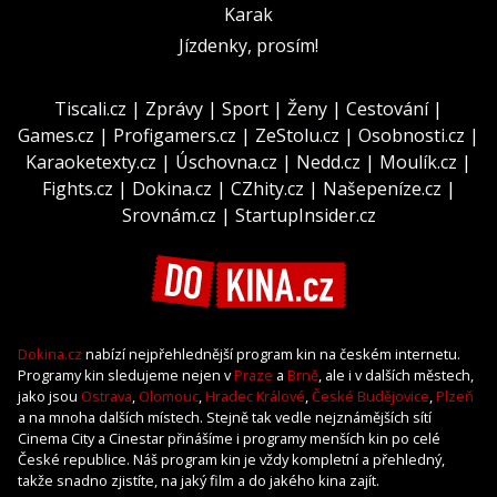
Karak
Jízdenky, prosím!
Tiscali.cz
|
Zprávy
|
Sport
|
Ženy
|
Cestování
|
Games.cz
|
Profigamers.cz
|
ZeStolu.cz
|
Osobnosti.cz
|
Karaoketexty.cz
|
Úschovna.cz
|
Nedd.cz
|
Moulík.cz
|
Fights.cz
|
Dokina.cz
|
CZhity.cz
|
Našepeníze.cz
|
Srovnám.cz
|
StartupInsider.cz
Dokina.cz
nabízí nejpřehlednější program kin na českém internetu.
Programy kin sledujeme nejen v
Praze
a
Brně
, ale i v dalších městech,
jako jsou
Ostrava
,
Olomouc
,
Hradec Králové
,
České Budějovice
,
Plzeň
a na mnoha dalších místech. Stejně tak vedle nejznámějších sítí
Cinema City a Cinestar přinášíme i programy menších kin po celé
České republice. Náš program kin je vždy kompletní a přehledný,
takže snadno zjistíte, na jaký film a do jakého kina zajít.