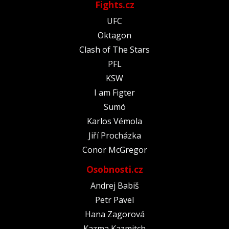
Fights.cz
UFC
Oktagon
Clash of The Stars
PFL
KSW
I am Figter
Sumó
Karlos Vémola
Jiří Procházka
Conor McGregor
Osobnosti.cz
Andrej Babiš
Petr Pavel
Hana Zagorová
Kazma Kazmitch