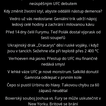
neúspěšným UFC debutem
Kdy změnit životní styl, abyste oddálili nástup demence?
Vedro už vás nedostane: Geniální trik udrží nápoj
ledový celé hodiny a zachrání i milovanou kávu
Před 14 dny čelil Furymu. Teď Polák dostal výprask od
šesti soupeřů
Ukrajinský drak „Dracarys“ děsí ruské vojáky, i když
jsou v tancích. Sežehne vše při teplotě přes 2 400 °C
Verhoeven má jasno. Přestup do UFC mu finančně
nedává smysl
V lehké váze UFC je nové monstrum. Salkilld donutil
Gamrota odklepat v prvním kole
Čepo si pustil Urbinu do hlavy. Takovou chybu za 60
zápasů neudělal
Boxerský souboj Joshua vs. Fury se může uskutečnit v
New Yorku. Britové se brání