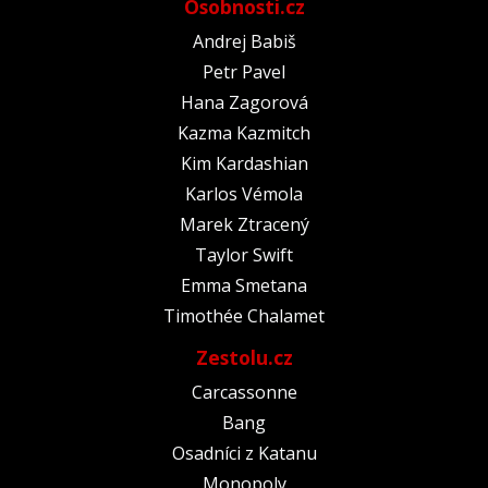
Osobnosti.cz
Andrej Babiš
Petr Pavel
Hana Zagorová
Kazma Kazmitch
Kim Kardashian
Karlos Vémola
Marek Ztracený
Taylor Swift
Emma Smetana
Timothée Chalamet
Zestolu.cz
Carcassonne
Bang
Osadníci z Katanu
Monopoly