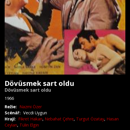
Dövüsmek sart oldu
Dövüsmek sart oldu
1966
Režie:
Nazmi Özer
Scénář:
Vecdi Uygun
Hrají:
Fikret Hakan
,
Nebahat Çehre
,
Turgut Özatay
,
Hasan
Ceylan
,
Tülin Elgin