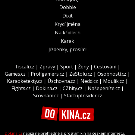
Dobble
Dixit
Krycí jména
Na křídlech
Karak
Jízdenky, prosím!
Tiscali.cz
|
Zprávy
|
Sport
|
Ženy
|
Cestování
|
Games.cz
|
Profigamers.cz
|
ZeStolu.cz
|
Osobnosti.cz
|
Karaoketexty.cz
|
Úschovna.cz
|
Nedd.cz
|
Moulík.cz
|
Fights.cz
|
Dokina.cz
|
CZhity.cz
|
Našepeníze.cz
|
Srovnám.cz
|
StartupInsider.cz
Dokina.cz
nabízí nejpřehlednější program kin na českém internetu.