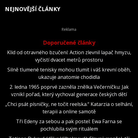
NEJNOVĚJŠÍ ČLÁNKY
Doporučené články
Klid od otravného bzučení: Action zlevnil lapač hmyzu,
vyčistí dvacet metrů prostoru
Silně tlumené tenisky mohou tlumit i váš krevní oběh,
ukazuje anatomie chodidla
2. ledna 1965 poprvé zazněla znělka Večerníčku: Jak
vznikl pořad, který vychoval generace českých dětí
„Chci psát písničky, ne točit reelska.“ Katarzia o selhání,
terapii a online samotě
Tři Edeny za sebou a pak postel: Ewa Farna se
pochlubila svým rituálem