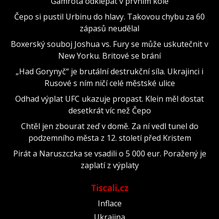
Gamrota odklepat v prvním kole
Čepo si pustil Urbinu do hlavy. Takovou chybu za 60
zápasů neudělal
Boxerský souboj Joshua vs. Fury se může uskutečnit v
New Yorku. Britové se brání
„Had Gorynyč“ je brutální destrukční síla. Ukrajinci i
Rusové s ním ničí celé městské ulice
Odhad výplat UFC ukazuje propast. Klein měl dostat
desetkrát víc než Čepo
Chtěl jen zbourat zeď v domě. Za ní vedl tunel do
podzemního města z 12. století před Kristem
Pirát a Naruszczka se vsadili o 5 000 eur. Poražený je
zaplatí z výplaty
Tiscali.cz
Inflace
Ukrajina