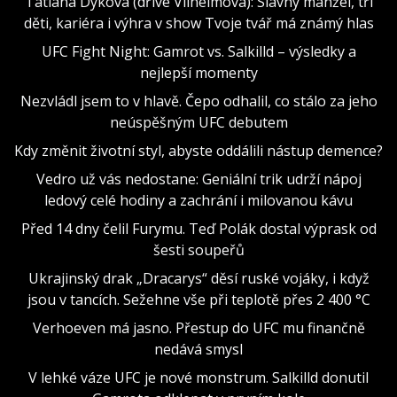
Tatiana Dyková (dříve Vilhelmová): Slavný manžel, tři
děti, kariéra i výhra v show Tvoje tvář má známý hlas
UFC Fight Night: Gamrot vs. Salkilld – výsledky a
nejlepší momenty
Nezvládl jsem to v hlavě. Čepo odhalil, co stálo za jeho
neúspěšným UFC debutem
Kdy změnit životní styl, abyste oddálili nástup demence?
Vedro už vás nedostane: Geniální trik udrží nápoj
ledový celé hodiny a zachrání i milovanou kávu
Před 14 dny čelil Furymu. Teď Polák dostal výprask od
šesti soupeřů
Ukrajinský drak „Dracarys“ děsí ruské vojáky, i když
jsou v tancích. Sežehne vše při teplotě přes 2 400 °C
Verhoeven má jasno. Přestup do UFC mu finančně
nedává smysl
V lehké váze UFC je nové monstrum. Salkilld donutil