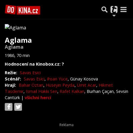
Aglama
Aglama
1986, 70 min
Hodnocení na Kinobox.cz: ?
Režie:
Savas Esici
Scénář:
Savas Esici
,
Ihsan Yüce
, Günay Kosova
Hrají:
Bahar Öztan
,
Hüseyin Peyda
,
Ümit Acar
,
Hikmet
Tasdemir
,
Ismail Hakki Sen
,
Rafet Kalkan
, Burhan Çaçan, Sevsin
Cantürk
|
všichni herci