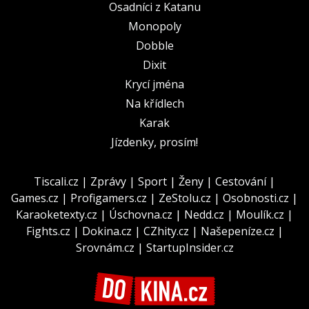
Osadníci z Katanu
Monopoly
Dobble
Dixit
Krycí jména
Na křídlech
Karak
Jízdenky, prosím!
Tiscali.cz
|
Zprávy
|
Sport
|
Ženy
|
Cestování
|
Games.cz
|
Profigamers.cz
|
ZeStolu.cz
|
Osobnosti.cz
|
Karaoketexty.cz
|
Úschovna.cz
|
Nedd.cz
|
Moulík.cz
|
Fights.cz
|
Dokina.cz
|
CZhity.cz
|
Našepeníze.cz
|
Srovnám.cz
|
StartupInsider.cz