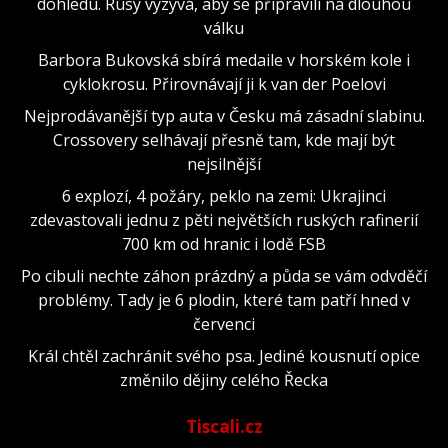
dohledu. Rusy vyzývá, aby se připravili na dlouhou
válku
Barbora Bukovská sbírá medaile v horském kole i
cyklokrosu. Přirovnávají ji k van der Poelovi
Nejprodávanější typ auta v Česku má zásadní slabinu.
Crossovery selhávají přesně tam, kde mají být
nejsilnější
6 explozí, 4 požáry, peklo na zemi: Ukrajinci
zdevastovali jednu z pěti největších ruských rafinerií
700 km od hranic i lodě FSB
Po cibuli nechte záhon prázdný a půda se vám odvděčí
problémy. Tady je 6 plodin, které tam patří hned v
červenci
Král chtěl zachránit svého psa. Jediné kousnutí opice
změnilo dějiny celého Řecka
Tiscali.cz