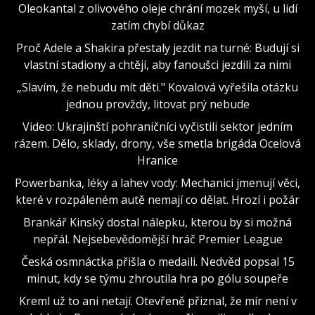
Oleokantal z olivového oleje chrání mozek myší, u lidí
zatím chybí důkaz
Proč Adele a Shakira přestaly jezdit na turné: Budují si
vlastní stadiony a chtějí, aby fanoušci jezdili za nimi
„Slavím, že nebudu mít děti." Kovalová vyřešila otázku
jednou provždy, litovat prý nebude
Video: Ukrajinští pohraničníci vyčistili sektor jedním
rázem. Dělo, sklady, drony, vše smetla brigáda Ocelová
Hranice
Powerbanka, léky a lahev vody: Mechanici jmenují věci,
které v rozpáleném autě nemají co dělat. Hrozí i požár
Brankář Kinský dostal nálepku, kterou by si možná
nepřál. Nejsebevědomější hráč Premier League
Česká osmnáctka přišla o medaili. Nedvěd popsal 15
minut, kdy se týmu zhroutila hra po gólu soupeře
Kreml už to ani netají. Otevřeně přiznal, že mír není v