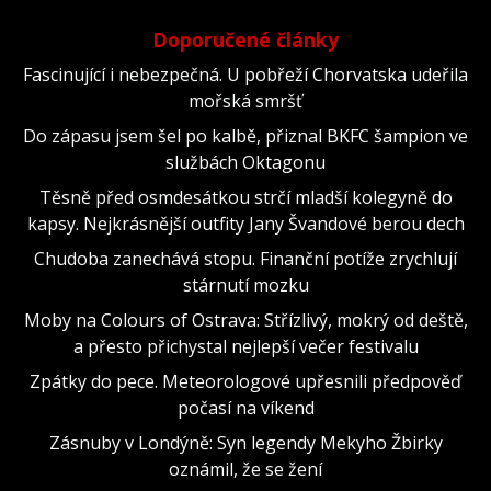
Doporučené články
Fascinující i nebezpečná. U pobřeží Chorvatska udeřila
mořská smršť
Do zápasu jsem šel po kalbě, přiznal BKFC šampion ve
službách Oktagonu
Těsně před osmdesátkou strčí mladší kolegyně do
kapsy. Nejkrásnější outfity Jany Švandové berou dech
Chudoba zanechává stopu. Finanční potíže zrychlují
stárnutí mozku
Moby na Colours of Ostrava: Střízlivý, mokrý od deště,
a přesto přichystal nejlepší večer festivalu
Zpátky do pece. Meteorologové upřesnili předpověď
počasí na víkend
Zásnuby v Londýně: Syn legendy Mekyho Žbirky
oznámil, že se žení