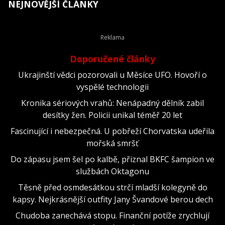
NEJNOVĚJŠÍ ČLÁNKY
Doporučené články
Ukrajinští vědci pozorovali u Měsíce UFO. Hovoří o
vyspělé technologii
Kronika sériových vrahů: Nenápadný dělník zabil
desítky žen. Policii unikal téměř 20 let
Fascinující i nebezpečná. U pobřeží Chorvatska udeřila
mořská smršť
Do zápasu jsem šel po kalbě, přiznal BKFC šampion ve
službách Oktagonu
Těsně před osmdesátkou strčí mladší kolegyně do
kapsy. Nejkrásnější outfity Jany Švandové berou dech
Chudoba zanechává stopu. Finanční potíže zrychlují