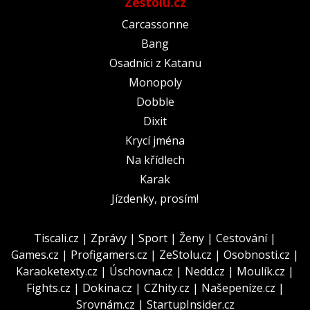
Zestolu.cz
Carcassonne
Bang
Osadníci z Katanu
Monopoly
Dobble
Dixit
Krycí jména
Na křídlech
Karak
Jízdenky, prosím!
Tiscali.cz
|
Zprávy
|
Sport
|
Ženy
|
Cestování
|
Games.cz
|
Profigamers.cz
|
ZeStolu.cz
|
Osobnosti.cz
|
Karaoketexty.cz
|
Úschovna.cz
|
Nedd.cz
|
Moulík.cz
|
Fights.cz
|
Dokina.cz
|
CZhity.cz
|
Našepeníze.cz
|
Srovnám.cz
|
StartupInsider.cz