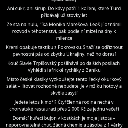
Ani cukr, ani sirup. Do kávy patří 1 koření, které Turci
přidávají už stovky let
Ze sta na nulu, říká Monika Marešová. Leoš jí oznámil
rozvod v těhotenství, pak podle ní mizel na dny k
milence
Kreml opakuje taktiku z Pokrovsku. Snaží se odříznout
pevnostní pás od zbytku Ukrajiny, než ho dorazí
Kouč Slavie Trpišovský pošilhává po dalších posilách.
Vyhlédl si africké rychlíky z Baníku
Místo české klasiky vyzkoušejte tento řecký okurkový
salát – litovat rozhodně nebudete. Je v mžiku hotový a
skvěle zasytí
Jedete letos k moři? Čtyřčlenná rodina nechá v
chorvatské restauraci přes 2 000 Kč za jednu večeři
Domácí kuřecí bujon v kostkách je moje jistota –
neporovnatelná chuť, žádná chemie a zásoba z 1 várky