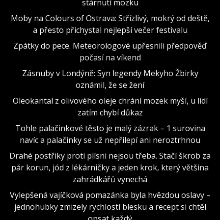
stárnutí mozku
Moby na Colours of Ostrava: Střízlivý, mokrý od deště,
a přesto přichystal nejlepší večer festivalu
Zpátky do pece. Meteorologové upřesnili předpověď
počasí na víkend
Zásnuby v Londýně: Syn legendy Mekyho Žbirky
oznámil, že se žení
Oleokantal z olivového oleje chrání mozek myší, u lidí
zatím chybí důkaz
Tohle palačinkové těsto je malý zázrak – 1 surovina
navíc a palačinky se už nepřilepí ani neroztrhnou
Drahé postřiky proti plísni nejsou třeba. Stačí škrob za
pár korun, jód z lékárničky a jeden krok, který většina
zahrádkářů vynechá
Vylepšená vajíčková pomazánka byla hvězdou oslavy –
jednohubky zmizely rychlostí blesku a recept si chtěl
opsat každý