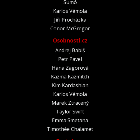
Sumó
Karlos Vémola
Jiří Procházka
Conor McGregor
Osobnosti.cz
Andrej Babiš
Petr Pavel
Hana Zagorová
Kazma Kazmitch
Kim Kardashian
Karlos Vémola
Marek Ztracený
Taylor Swift
Emma Smetana
Timothée Chalamet