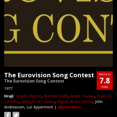
The Eurovision Song Contest
dokina.cz
7.8
The Eurovision Song Contest
index
1977
Hrají:
Angela Rippon
,
Brendan Balfe
,
André Claveau
,
Paulo de
Carvalho
,
Georges de Caunes
,
Miguel de los Santos
, John
Andreassen, Luc Appermont
|
všichni herci