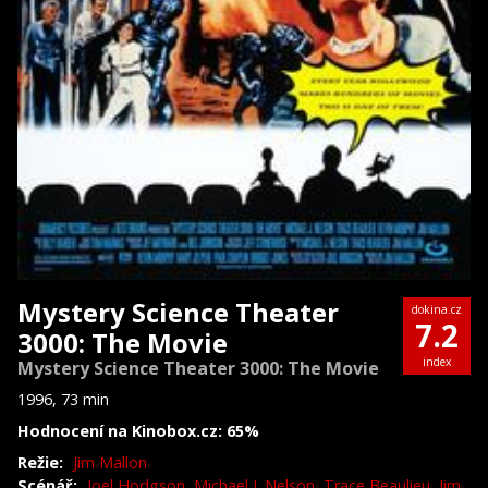
Mystery Science Theater
dokina.cz
7.2
3000: The Movie
index
Mystery Science Theater 3000: The Movie
1996, 73 min
Hodnocení na Kinobox.cz: 65%
Režie:
Jim Mallon
Scénář:
Joel Hodgson
,
Michael J. Nelson
,
Trace Beaulieu
,
Jim