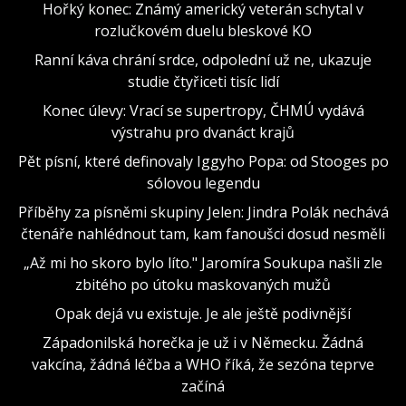
Hořký konec: Známý americký veterán schytal v
rozlučkovém duelu bleskové KO
Ranní káva chrání srdce, odpolední už ne, ukazuje
studie čtyřiceti tisíc lidí
Konec úlevy: Vrací se supertropy, ČHMÚ vydává
výstrahu pro dvanáct krajů
Pět písní, které definovaly Iggyho Popa: od Stooges po
sólovou legendu
Příběhy za písněmi skupiny Jelen: Jindra Polák nechává
čtenáře nahlédnout tam, kam fanoušci dosud nesměli
„Až mi ho skoro bylo líto." Jaromíra Soukupa našli zle
zbitého po útoku maskovaných mužů
Opak dejá vu existuje. Je ale ještě podivnější
Západonilská horečka je už i v Německu. Žádná
vakcína, žádná léčba a WHO říká, že sezóna teprve
začíná