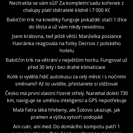
Neztratila se vám sůl? Za kompletní sadu kořenek z
chalupy platí sběratelé klidně i 7 000 Kč
Babiččin trik na knedlíky funguje pokaždé: stačí 1 lžíce
do těsta a už vám nikdy nesednou
Jsem královna, teď ještě větší. Manželka poslance
Havránka reagovala na fotky Decroix z polského
hotelu
Babiččin trik na větrání v největším horku. Fungoval už
před 30 lety i bez drahé klimatizace
Kolik si vydělá řidič autobusu za celý měsíc i s nočními
směnami? Až to uvidíte, přestanete si stěžovat
Česko má první vlastní řízené střely. Narwhal doletí 730
km, naviguje se umělou inteligencí a GPS nepotřebuje
Malá Fatra láká hřebeny, ale Šútovo ukazuje, jak
pramen a výška vytvoří vodopád
Ani cukr, ani med. Do domácího kompotu patří 1