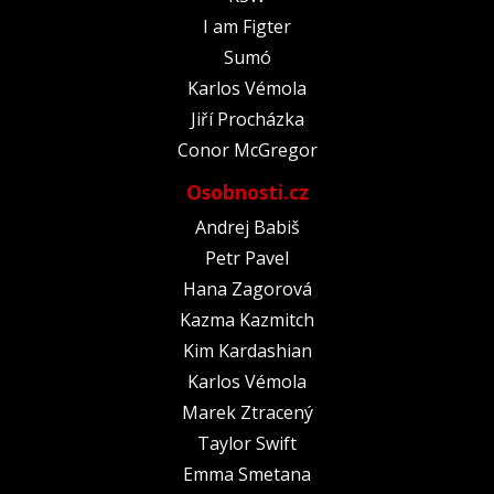
I am Figter
Sumó
Karlos Vémola
Jiří Procházka
Conor McGregor
Osobnosti.cz
Andrej Babiš
Petr Pavel
Hana Zagorová
Kazma Kazmitch
Kim Kardashian
Karlos Vémola
Marek Ztracený
Taylor Swift
Emma Smetana