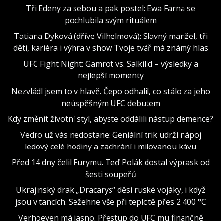
Tři Edeny za sebou a pak postel: Ewa Farna se
pochlubila svým rituálem
Tatiana Dyková (dříve Vilhelmová): Slavný manžel, tři
děti, kariéra i výhra v show Tvoje tvář má známý hlas
UFC Fight Night: Gamrot vs. Salkilld – výsledky a
nejlepší momenty
Nezvládl jsem to v hlavě. Čepo odhalil, co stálo za jeho
neúspěšným UFC debutem
Kdy změnit životní styl, abyste oddálili nástup demence?
Vedro už vás nedostane: Geniální trik udrží nápoj
ledový celé hodiny a zachrání i milovanou kávu
Před 14 dny čelil Furymu. Teď Polák dostal výprask od
šesti soupeřů
Ukrajinský drak „Dracarys“ děsí ruské vojáky, i když
jsou v tancích. Sežehne vše při teplotě přes 2 400 °C
Verhoeven má jasno. Přestup do UFC mu finančně