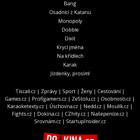
Bang
Osadníci z Katanu
Monopoly
Dobble
Dixit
Krycí jména
Na křídlech
Karak
Jízdenky, prosím!
Tiscali.cz
|
Zprávy
|
Sport
|
Ženy
|
Cestování
|
Games.cz
|
Profigamers.cz
|
ZeStolu.cz
|
Osobnosti.cz
|
Karaoketexty.cz
|
Úschovna.cz
|
Nedd.cz
|
Moulík.cz
|
Fights.cz
|
Dokina.cz
|
CZhity.cz
|
Našepeníze.cz
|
Srovnám.cz
|
StartupInsider.cz