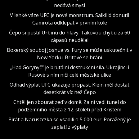
nedává smysl
V lehké váze UFC je nové monstrum. Salkilld donutil
Gamrota odklepat v prvním kole
Čepo si pustil Urbinu do hlavy. Takovou chybu za 60
zápasů neudělal
Boxerský souboj Joshua vs. Fury se může uskutečnit v
New Yorku. Britové se brání
„Had Gorynyč“ je brutální destrukční síla. Ukrajinci i
Rusové s ním ničí celé městské ulice
Odhad výplat UFC ukazuje propast. Klein měl dostat
desetkrát víc než Čepo
Chtěl jen zbourat zeď v domě. Za ní vedl tunel do
podzemního města z 12. století před Kristem
Pirát a Naruszczka se vsadili o 5 000 eur. Poražený je
zaplatí z výplaty