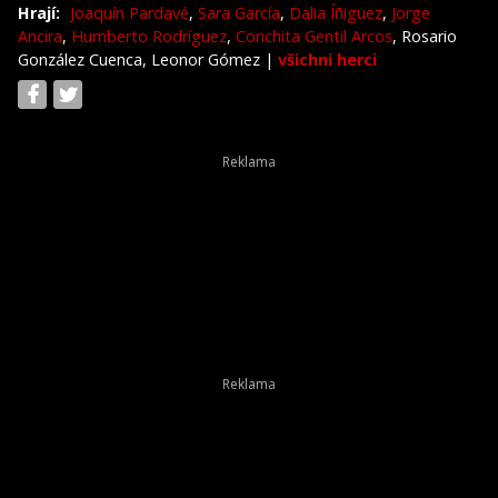
Hrají:
Joaquín Pardavé
,
Sara García
,
Dalia Íñiguez
,
Jorge
Ancira
,
Humberto Rodríguez
,
Conchita Gentil Arcos
, Rosario
González Cuenca, Leonor Gómez
|
všichni herci