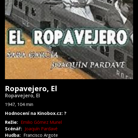
Ropavejero, El
Ropavejero, El
1947, 104 min
Hodnocení na Kinobox.cz: ?
Režie:
Emilio Gómez Muriel
Scénář:
Joaquín Pardavé
Hudba:
Francisco Argote