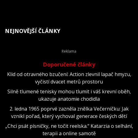
NEJNOVĚJŠÍ ČLÁNKY
Doporučené články
Klid od otravného bzučení: Action zlevnil lapač hmyzu,
vyčistí dvacet metrů prostoru
Silně tlumené tenisky mohou tlumit i váš krevní oběh,
ukazuje anatomie chodidla
2. ledna 1965 poprvé zazněla znělka Večerníčku: Jak
vznikl pořad, který vychoval generace českých dětí
„Chci psát písničky, ne točit reelska.“ Katarzia o selhání,
terapii a online samotě