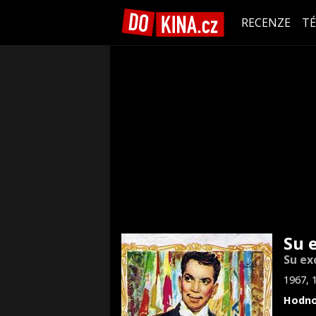
RECENZE
T
Su 
Su ex
1967, 
Hodno