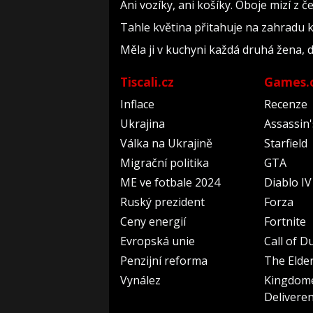
Ani vozíky, ani košíky. Oboje mizí z
Tahle květina přitahuje na zahradu klí
Měla ji v kuchyni každá druhá žena, 
Tiscali.cz
Games.
Inflace
Recenze
Ukrajina
Assassin
Válka na Ukrajině
Starfield
Migrační politika
GTA
ME ve fotbale 2024
Diablo IV
Ruský prezident
Forza
Ceny energií
Fortnite
Evropská unie
Call of D
Penzijní reforma
The Elder
Vynález
Kingdom
Delivere