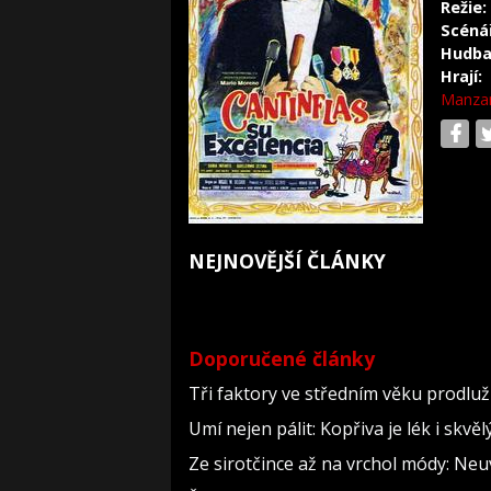
Režie:
Scéná
Hudba
Hrají:
Manza
NEJNOVĚJŠÍ ČLÁNKY
Doporučené články
Tři faktory ve středním věku prodlužu
Umí nejen pálit: Kopřiva je lék i skv
Ze sirotčince až na vrchol módy: Neu