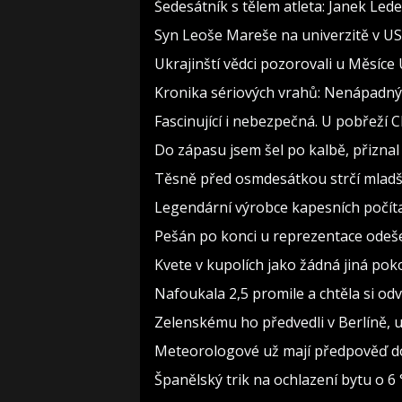
Šedesátník s tělem atleta: Janek Lede
Syn Leoše Mareše na univerzitě v USA
Ukrajinští vědci pozorovali u Měsíce
Kronika sériových vrahů: Nenápadný dě
Fascinující i nebezpečná. U pobřeží
Do zápasu jsem šel po kalbě, přizn
Těsně před osmdesátkou strčí mladší
Legendární výrobce kapesních počítač
Pešán po konci u reprezentace odešel
Kvete v kupolích jako žádná jiná pok
Nafoukala 2,5 promile a chtěla si odvés
Zelenskému ho předvedli v Berlíně, už
Meteorologové už mají předpověď do
Španělský trik na ochlazení bytu o 6 