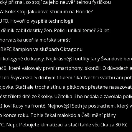
cký přiznal, co stojí za jeho neuvěřitelnou fyzičkou
: Kolik stojí Jakubovo studium na Floridě?
 UFO. Hovoří o vyspělé technologii
lník zabil desítky žen. Policii unikal téměř 20 let
 Chorvatska udeřila mořská smršť
al BKFC šampion ve službách Oktagonu
 kolegyně do kapsy. Nejkrásnější outfity Jany Švandové be
ů, které válcovaly první smartphony, skončil. O důvodech a
 do Švýcarska. S druhým titulem říká: Nechci svatbu ani poh
ojovka. Stačí ale trocha stínu a pětkovec přestane nasazova
t tříleté dítě ze školky. Učitelka jí ho nedala a zavolala polic
 loví Rusy na frontě. Nejnovější Seth je postrachem, který vo
 konce roku. Tohle čekal málokdo a Češi mění plány
°C. Nepotřebujete klimatizaci a stačí tahle věcička za 30 Kč