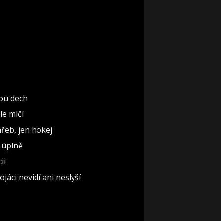
rou dech
le mlčí
řeb, jen hokej
t úplně
ii
jáci nevidí ani neslyší