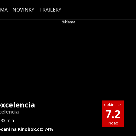
ÉMA
NOVINKY
TRAILERY
excelencia
dokina.cz
7.2
celencia
133 min
index
cení na Kinobox.cz: 74%