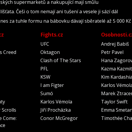
 českých supermarketů a nakupující mají smůlu
šťata. Češi o tom nemají ani tušení a vesele ji sází dál
dnes za tuhle formu na bábovku dávají sběratelé až 5 000 Kč
cz
Fights.cz
Osobnosti.c
UFC
Andrej Babiš
's Creed
Oktagon
Petr Pavel
Clash of The Stars
Hana Zagoro
PFL
Kazma Kazmit
KSW
Kim Kardashi
I am Figter
Karlos Vémol
Sumó
Marek Ztrace
uty
Karlos Vémola
Taylor Swift
 Scrolls
Jiří Procházka
Emma Smeta
e Come:
Conor McGregor
Timothée Cha
nce