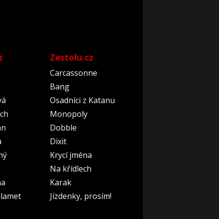
z
Zestolu.cz
Carcassonne
Bang
vá
Osadníci z Katanu
ch
Monopoly
an
Dobble
a
Dixit
ný
Krycí jména
Na křídlech
na
Karak
lamet
Jízdenky, prosím!