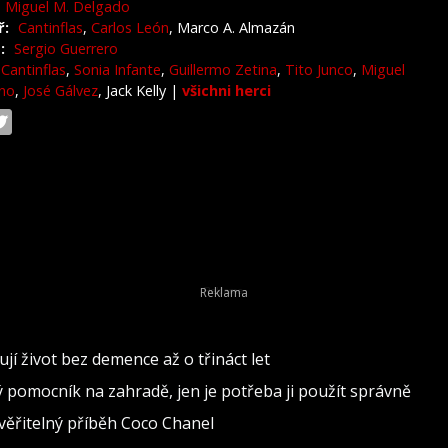
Miguel M. Delgado
ř:
Cantinflas
,
Carlos León
, Marco A. Almazán
:
Sergio Guerrero
Cantinflas
,
Sonia Infante
,
Guillermo Zetina
,
Tito Junco
,
Miguel
no
,
José Gálvez
, Jack Kelly
|
všichni herci
jí život bez demence až o třináct let
ělý pomocník na zahradě, jen je potřeba ji použít správně
věřitelný příběh Coco Chanel