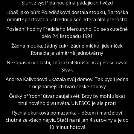
Slunce vystřídá noc plná padajících hvězd
Líbáš jako bůh: Poledňáková dostala stopku, Bartoška
odmítl sportovat a ústřední píseň, která film přerostla
Poslední hodiny Freddieho Mercuryho: Co se skutečně
dělo 24. listopadu 1991
Žádná mouka, žádný cukr, žádné mléko, jídelníček
Ronalda je záměrně jednotvárný
Nezápasím v Clashi, zdůraznil Roušal. Vzápětí se ozval
Sivák
Andrea Kalivodová ukázala svůj domov: Tak bydlí jedna
z nejznámějších tváří české zábavy
Český přírodní útvar zaujal svět. Brzy by mohl získat
titul nového divu světa. UNESCO je ale proti
Rychlá okurková pomazánka – dětem i manželovi
chutná ze všech nejvíc. Stačí na ni jen 4 suroviny a je do
10 minut hotová