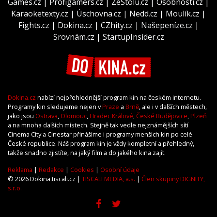
Games.cz
|
Profigamers.cz
|
ZeStolu.cz
|
Osobnosti.cz
|
Karaoketexty.cz
|
Úschovna.cz
|
Nedd.cz
|
Moulík.cz
|
Fights.cz
|
Dokina.cz
|
CZhity.cz
|
Našepeníze.cz
|
Srovnám.cz
|
StartupInsider.cz
Dokina.cz
nabízí nejpřehlednější program kin na českém internetu.
Programy kin sledujeme nejen v
Praze
a
Brně
, ale i v dalších městech,
jako jsou
Ostrava
,
Olomouc
,
Hradec Králové
,
České Budějovice
,
Plzeň
a na mnoha dalších místech. Stejně tak vedle nejznámějších sítí
Cinema City a Cinestar přinášíme i programy menších kin po celé
České republice. Náš program kin je vždy kompletní a přehledný,
takže snadno zjistíte, na jaký film a do jakého kina zajít.
Reklama
|
Redakce
|
Cookies
|
Osobní údaje
© 2026 Dokina.tiscali.cz |
TISCALI MEDIA, a.s.
|
Člen skupiny DIGNITY,
s.r.o.