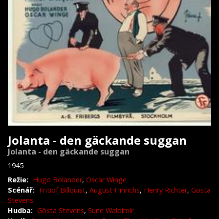
Jolanta - den gäckande suggan
Jolanta - den gäckande suggan
1945
Režie:
Hugo Bolander
,
Oscar Winge
Scénář:
Fritiof Billquist
,
August Hinrichs
,
Henry Richter
,
Gösta
Stevens
Hudba:
Gösta Stevens
,
Sune Waldimir