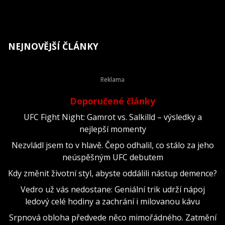
NEJNOVĚJŠÍ ČLÁNKY
Doporučené články
UFC Fight Night: Gamrot vs. Salkilld – výsledky a
nejlepší momenty
Nezvládl jsem to v hlavě. Čepo odhalil, co stálo za jeho
neúspěšným UFC debutem
Kdy změnit životní styl, abyste oddálili nástup demence?
Vedro už vás nedostane: Geniální trik udrží nápoj
ledový celé hodiny a zachrání i milovanou kávu
Srpnová obloha předvede něco mimořádného. Zatmění