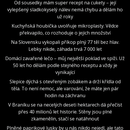
Od sousedky mám super recept na cukety – její
vylepšený sladkokyselý nálev nemá chybu a dělám ho
už roky
Kuchyňská houbička uvolňuje mikroplasty. Vědce
překvapilo, co rozhoduje o jejich množství
Na Slovensku vykopali příkop plný 77 těl bez hlav.
Lebky nikde, záhada trvá 7 000 let
Domácí zavařené lečo – můj největší poklad ve spíži. Už
50 let ho dělám podle stejného receptu a vždy je
vynikající
Slepice dýchá s otevřeným zobákem a drží křídla od
těla. To není nemoc, ale varování, že máte jen pár
hodin na záchranu
V Braníku se na necelých deseti hektarech dá přečíst
přes 40 milionů let historie. Stěny jsou plné
zkamenělin, stačí se natáhnout
Plněné paprikové lusky by u nás nikdo nejedl, ale tato