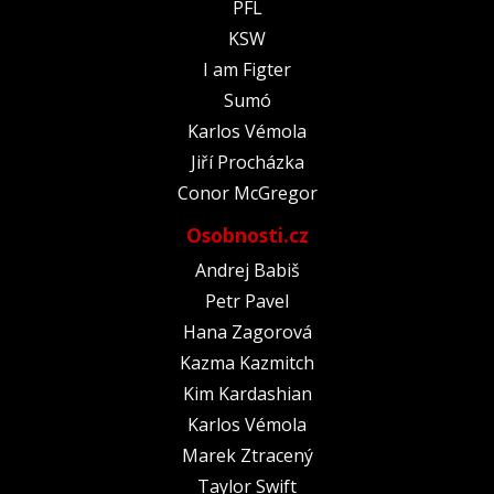
PFL
KSW
I am Figter
Sumó
Karlos Vémola
Jiří Procházka
Conor McGregor
Osobnosti.cz
Andrej Babiš
Petr Pavel
Hana Zagorová
Kazma Kazmitch
Kim Kardashian
Karlos Vémola
Marek Ztracený
Taylor Swift