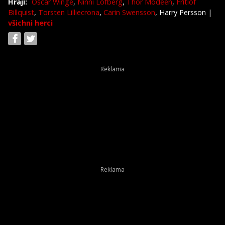
Hrají:
Oscar Winge
,
Ninni Löfberg
,
Thor Modéen
,
Fritiof
Billquist
,
Torsten Lilliecrona
,
Carin Swensson
, Harry Persson
|
všichni herci