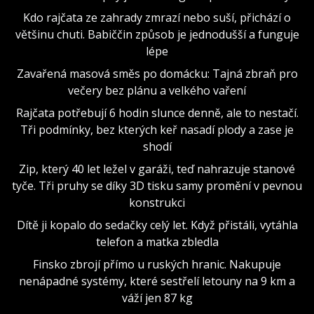
Kdo rajčata ze zahrady zmrazí nebo suší, přichází o
většinu chuti. Babiččin způsob je jednodušší a funguje
lépe
Zavařená masová směs po domácku: Tajná zbraň pro
večery bez plánu a velkého vaření
Rajčata potřebují 6 hodin slunce denně, ale to nestačí.
Tři podmínky, bez kterých keř nasadí plody a zase je
shodí
Zip, který 40 let ležel v garáži, teď nahrazuje stanové
tyče. Tři pruhy se díky 3D tisku samy promění v pevnou
konstrukci
Dítě ji kopalo do sedačky celý let. Když přistáli, vytáhla
telefon a matka zbledla
Finsko zbrojí přímo u ruských hranic. Nakupuje
nenápadné systémy, které sestřelí letouny na 9 km a
váží jen 87 kg