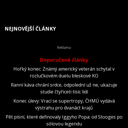
NEJNOVĚJŠÍ ČLÁNKY
Doporučené články
Hořký konec: Známý americký veterán schytal v
rozlučkovém duelu bleskové KO
Ranní káva chrání srdce, odpolední už ne, ukazuje
studie čtyřiceti tisíc lidí
Konec úlevy: Vrací se supertropy, ČHMÚ vydává
výstrahu pro dvanáct krajů
Pět písní, které definovaly Iggyho Popa: od Stooges po
sólovou legendu