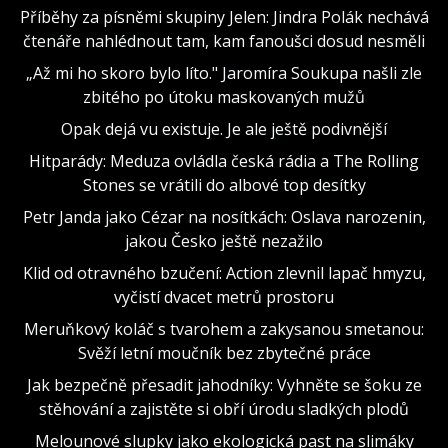
Příběhy za písněmi skupiny Jelen: Jindra Polák nechává
čtenáře nahlédnout tam, kam fanoušci dosud nesměli
„Až mi ho skoro bylo líto." Jaromíra Soukupa našli zle
zbitého po útoku maskovaných mužů
Opak dejá vu existuje. Je ale ještě podivnější
Hitparády: Meduza ovládla česká rádia a The Rolling
Stones se vrátili do albové top desítky
Petr Janda jako Cézar na nosítkách: Oslava narozenin,
jakou Česko ještě nezažilo
Klid od otravného bzučení: Action zlevnil lapač hmyzu,
vyčistí dvacet metrů prostoru
Meruňkový koláč s tvarohem a zakysanou smetanou:
Svěží letní moučník bez zbytečné práce
Jak bezpečně přesadit jahodníky: Vyhněte se šoku ze
stěhování a zajistěte si obří úrodu sladkých plodů
Melounové slupky jako ekologická past na slimáky