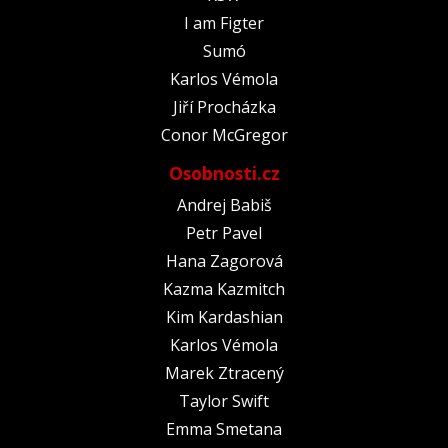
I am Figter
Sumó
Karlos Vémola
Jiří Procházka
Conor McGregor
Osobnosti.cz
Andrej Babiš
Petr Pavel
Hana Zagorová
Kazma Kazmitch
Kim Kardashian
Karlos Vémola
Marek Ztracený
Taylor Swift
Emma Smetana