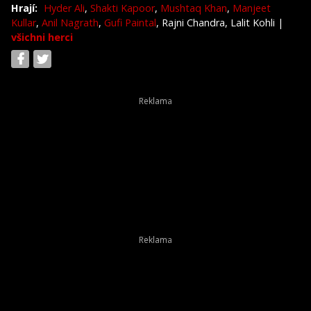
Hrají:
Hyder Ali
,
Shakti Kapoor
,
Mushtaq Khan
,
Manjeet
Kullar
,
Anil Nagrath
,
Gufi Paintal
, Rajni Chandra, Lalit Kohli
|
všichni herci