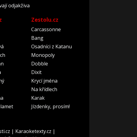
ají odjakživa
z
Zestolu.cz
Carcassonne
Bang
vá
Osadníci z Katanu
ch
Monopoly
an
Dobble
a
Dixit
ný
Krycí jména
Na křídlech
na
Karak
lamet
Jízdenky, prosím!
ti.cz
|
Karaoketexty.cz
|