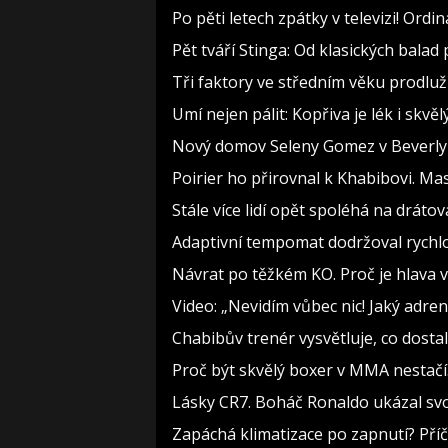
Po pěti letech zpátky v televizi! Ord
Pět tváří Stinga: Od klasických bala
Tři faktory ve středním věku prodlužu
Umí nejen pálit: Kopřiva je lék i skv
Nový domov Seleny Gomez v Beverly Hi
Poirier ho přirovnal k Khabibovi. M
Stále více lidí opět spoléhá na drát
Adaptivní tempomat dodržoval rychlos
Návrat po těžkém KO. Proč je hlava v
Video: „Nevidím vůbec nic! Jaký adren
Chabibův trenér vysvětluje, co dost
Proč být skvělý boxer v MMA nestač
Lásky CR7. Boháč Ronaldo ukázal svo
Zapáchá klimatizace po zapnutí? Příči