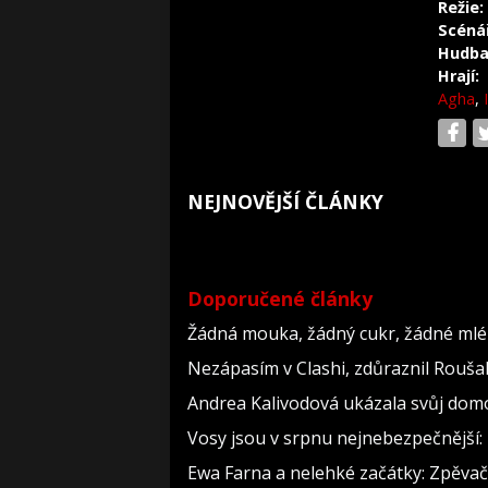
Režie:
Scéná
Hudba
Hrají:
Agha
,
NEJNOVĚJŠÍ ČLÁNKY
Doporučené články
Žádná mouka, žádný cukr, žádné mlék
Nezápasím v Clashi, zdůraznil Roušal.
Andrea Kalivodová ukázala svůj domov
Vosy jsou v srpnu nejnebezpečnější: 
Ewa Farna a nelehké začátky: Zpěvačce