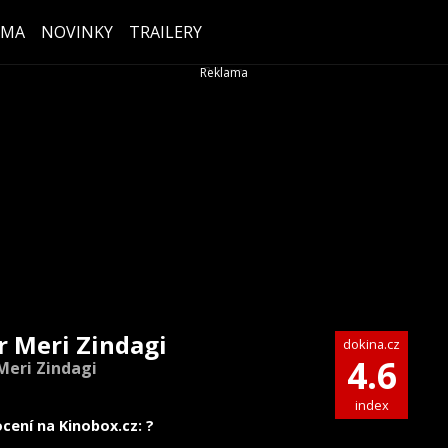
ÉMA
NOVINKY
TRAILERY
r Meri Zindagi
dokina.cz
4.6
Meri Zindagi
index
cení na Kinobox.cz: ?