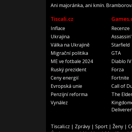
Ani majoránka, ani kmín. Bramborová 
Tiscali.cz
Games.
Inflace
Recenze
Ukrajina
Assassin
Válka na Ukrajině
Starfield
Migrační politika
GTA
ME ve fotbale 2024
Diablo IV
Ruský prezident
Forza
Ceny energií
Fortnite
Evropská unie
Call of D
Penzijní reforma
The Elder
Vynález
Kingdom
Delivere
Tiscali.cz
|
Zprávy
|
Sport
|
Ženy
|
C