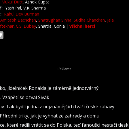
Mukul Dutt
, Ashok Gupta
ř:
Yash Pal, V.K. Sharma
:
Rahul Dev Burman
Amitabh Bachchan
,
Shatrughan Sinha
,
Sudha Chandran
,
Jalal
Iftekhar
,
C.S. Dubey
, Sharda, Gorila
|
všichni herci
o, jídelníček Ronalda je záměrně jednotvárný
 Vzápětí se ozval Sivák
: Tak bydlí jedna z nejznámějších tváří české zábavy
Přírodní triky, jak je vyhnat ze zahrady a domu
, které radili vrátit se do Polska, teď fanoušci nestačí tlesk