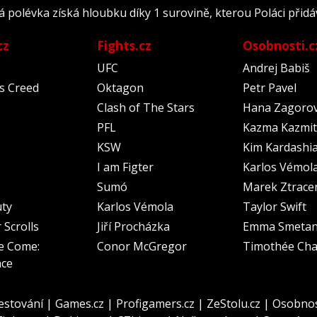
polévka získá hloubku díky 1 surovině, kterou Poláci přidáv
cz
Fights.cz
Osobnosti.c
UFC
Andrej Babiš
's Creed
Oktagon
Petr Pavel
Clash of The Stars
Hana Zagoro
PFL
Kazma Kazmit
KSW
Kim Kardashi
I am Figter
Karlos Vémol
Sumó
Marek Ztrace
uty
Karlos Vémola
Taylor Swift
 Scrolls
Jiří Procházka
Emma Smeta
e Come:
Conor McGregor
Timothée Cha
nce
estování
|
Games.cz
|
Profigamers.cz
|
ZeStolu.cz
|
Osobnos