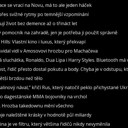
inace se vrací na Novu, má to ale jeden háček
d přes svižné rytmy po temnější vzpomínání
jí život bez demence až o třináct let
ělý pomocník na zahradě, jen je potřeba ji použít správně
lls: Vlastní kino i luxus, který překvapí
asvidal vidí v Amosovovi hrozbu pro Machačeva
ová sluchátka, Ronaldo, Dua Lipa i Harry Styles. Bluetooth m
t, řidič přesto dostal pokutu a body. Chyba je v odstupu, kt
ětší brzdou než tělo
alinový nával,“ křičí Rus, který natočil peklo přichystané Uk
alo dagestánské MMA bojovníky na vrchol
í. Hrozba takedownu mění všechno
je naleštěné krásky v hodnotě půl miliardy
na je ve filtru, který většina řidičů nikdy nevyměnila