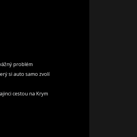
á vážný problém
erý si auto samo zvolí
rajinci cestou na Krym