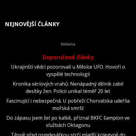
NEJNOVĚJŠÍ ČLÁNKY
Doporučené články
Ukrajinští vědci pozorovali u Měsíce UFO. Hovoří o
vyspělé technologii
Kronika sériových vrahů: Nenápadný dělník zabil
desítky žen. Policii unikal téměř 20 let
Fascinující i nebezpečná. U pobřeží Chorvatska udeřila
mořská smršť
Do zápasu jsem šel po kalbě, přiznal BKFC šampion ve
službách Oktagonu
Těsně před osmdesátkou strčí mladší kolegyně do