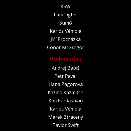
KSW
I am Figter
Sumó
Karlos Vémola
Jiří Procházka
Conor McGregor
Osobnosti.cz
Andrej Babiš
Petr Pavel
Hana Zagorová
Kazma Kazmitch
Kim Kardashian
Karlos Vémola
Marek Ztracený
Taylor Swift