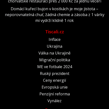
chorvatské restauraci přes 2 000 Kč za jednu večeři
Domácí kuřecí bujon v kostkách je moje jistota –
neporovnatelná chuť, žádná chemie a zásoba z 1 várky
mi vydrží klidně 1 rok
Tiscali.cz
Inflace
Ukrajina
Válka na Ukrajině
Migrační politika
ME ve fotbale 2024
Ruský prezident
Ceny energií
Evropská unie
Penzijní reforma
Vynález