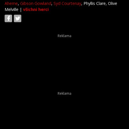
Aherne
,
Gibson Gowland
,
Syd Courtenay
, Phyllis Clare, Olive
Melville
|
všichni herci