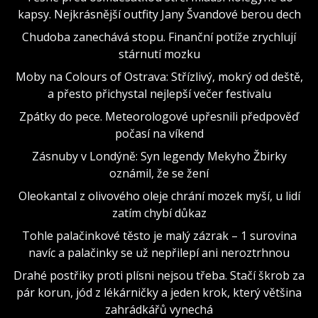
kapsy. Nejkrásnější outfity Jany Švandové berou dech
Chudoba zanechává stopu. Finanční potíže zrychlují
stárnutí mozku
Moby na Colours of Ostrava: Střízlivý, mokrý od deště,
a přesto přichystal nejlepší večer festivalu
Zpátky do pece. Meteorologové upřesnili předpověď
počasí na víkend
Zásnuby v Londýně: Syn legendy Mekyho Žbirky
oznámil, že se žení
Oleokantal z olivového oleje chrání mozek myší, u lidí
zatím chybí důkaz
Tohle palačinkové těsto je malý zázrak – 1 surovina
navíc a palačinky se už nepřilepí ani neroztrhnou
Drahé postřiky proti plísni nejsou třeba. Stačí škrob za
pár korun, jód z lékárničky a jeden krok, který většina
zahrádkářů vynechá