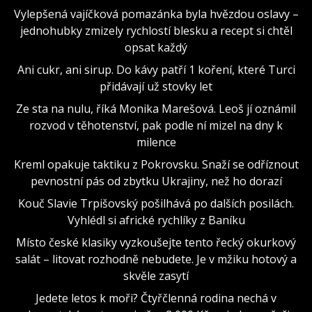
Vylepšená vajíčková pomazánka byla hvězdou oslavy –
jednohubky zmizely rychlostí blesku a recept si chtěl
opsat každý
Ani cukr, ani sirup. Do kávy patří 1 koření, které Turci
přidávají už stovky let
Ze sta na nulu, říká Monika Marešová. Leoš jí oznámil
rozvod v těhotenství, pak podle ní mizel na dny k
milence
Kreml opakuje taktiku z Pokrovsku. Snaží se odříznout
pevnostní pás od zbytku Ukrajiny, než ho dorazí
Kouč Slavie Trpišovský pošilhává po dalších posilách.
Vyhlédl si africké rychlíky z Baníku
Místo české klasiky vyzkoušejte tento řecký okurkový
salát – litovat rozhodně nebudete. Je v mžiku hotový a
skvěle zasytí
Jedete letos k moři? Čtyřčlenná rodina nechá v