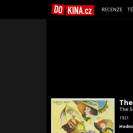
RECENZE
T
The
The S
1921
Hodno