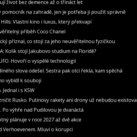
jí život bez demence až o třináct let
ělý pomocník na zahradě, jen je potřeba ji použít správně
lls: Vlastní kino i luxus, který překvapí
věřitelný příběh Coco Chanel
cký přiznal, co stojí za jeho neuvěřitelnou fyzičkou
: Kolik stojí Jakubovo studium na Floridě?
 UFO. Hovoří o vyspělé technologii
ediného slova odešel. Sestra pak otci řekla, kam spěchá
ho vybídl k souboji
 Jednal i s KSW
 zničit Rusko. Putinovy rakety ani drony už nebudou existova
 Po výhře nad Pudilovou je dvanáctá
ný plánuje v roce 2027 až dvě akce
d Verhoevenem. Mluví o korupci