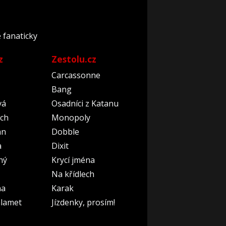
ě fanaticky
z
Zestolu.cz
Carcassonne
Bang
vá
Osadníci z Katanu
ch
Monopoly
an
Dobble
a
Dixit
ný
Krycí jména
Na křídlech
na
Karak
lamet
Jízdenky, prosím!