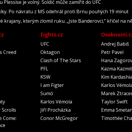
 Plessise je volný. Soldić může zamířit do UFC
níky. Po návratu z MS odehrál proti Brnu pouhých 19 minut
é krajany, kterým zlomil ruku. „Jste Banderovci,“ křičel na n
cz
Fights.cz
Osobnosti.c
UFC
Andrej Babiš
's Creed
Oktagon
Petr Pavel
Clash of The Stars
Hana Zagoro
PFL
Kazma Kazmit
KSW
Kim Kardashi
I am Figter
Karlos Vémol
Sumó
Marek Ztrace
uty
Karlos Vémola
Taylor Swift
 Scrolls
Jiří Procházka
Emma Smeta
e Come:
Conor McGregor
Timothée Cha
nce