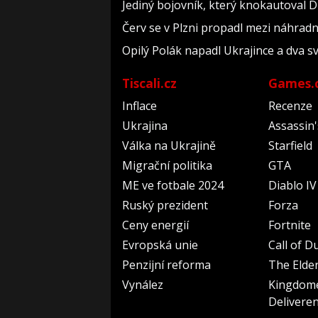
Jediný bojovník, který knokautoval Du
Červ se v Plzni propadl mezi náhrad
Opilý Polák napadl Ukrajince a dva sv
Tiscali.cz
Games.
Inflace
Recenze
Ukrajina
Assassin
Válka na Ukrajině
Starfield
Migrační politika
GTA
ME ve fotbale 2024
Diablo IV
Ruský prezident
Forza
Ceny energií
Fortnite
Evropská unie
Call of D
Penzijní reforma
The Elder
Vynález
Kingdom
Delivere