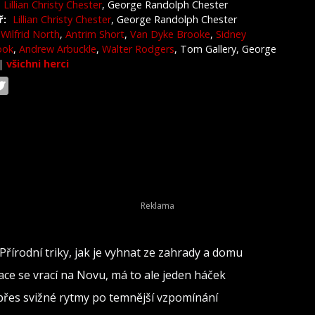
Lillian Christy Chester
, George Randolph Chester
ř:
Lillian Christy Chester
, George Randolph Chester
Wilfrid North
,
Antrim Short
,
Van Dyke Brooke
,
Sidney
ook
,
Andrew Arbuckle
,
Walter Rodgers
, Tom Gallery, George
|
všichni herci
Přírodní triky, jak je vyhnat ze zahrady a domu
inace se vrací na Novu, má to ale jeden háček
d přes svižné rytmy po temnější vzpomínání