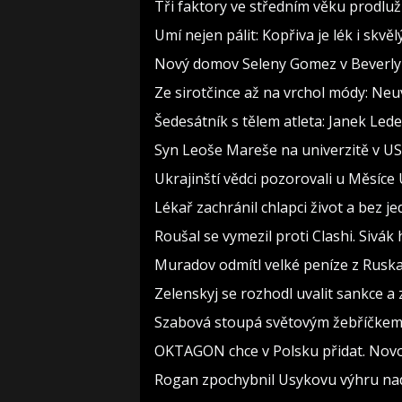
Tři faktory ve středním věku prodlužu
Umí nejen pálit: Kopřiva je lék i skv
Nový domov Seleny Gomez v Beverly Hi
Ze sirotčince až na vrchol módy: Neu
Šedesátník s tělem atleta: Janek Lede
Syn Leoše Mareše na univerzitě v USA
Ukrajinští vědci pozorovali u Měsíce
Lékař zachránil chlapci život a bez j
Roušal se vymezil proti Clashi. Sivák 
Muradov odmítl velké peníze z Ruska.
Zelenskyj se rozhodl uvalit sankce a
Szabová stoupá světovým žebříčkem.
OKTAGON chce v Polsku přidat. Novot
Rogan zpochybnil Usykovu výhru na