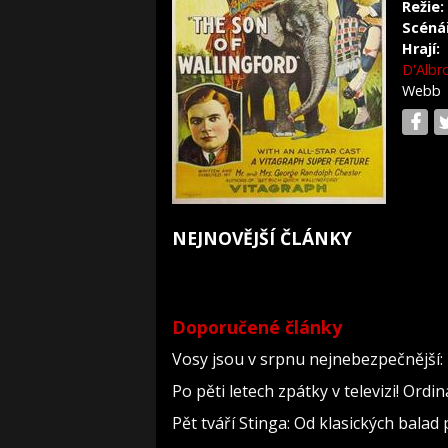
Režie:
Scéná
Hrají:
D'Albr
Webb
NEJNOVĚJŠÍ ČLÁNKY
Doporučené články
Vosy jsou v srpnu nejnebezpečnější: 
Po pěti letech zpátky v televizi! Ord
Pět tváří Stinga: Od klasických bala