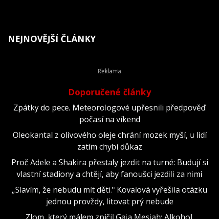
NEJNOVĚJŠÍ ČLÁNKY
Doporučené články
Zpátky do pece. Meteorologové upřesnili předpověď
počasí na víkend
Oleokantal z olivového oleje chrání mozek myší, u lidí
zatím chybí důkaz
Proč Adele a Shakira přestaly jezdit na turné: Budují si
vlastní stadiony a chtějí, aby fanoušci jezdili za nimi
„Slavím, že nebudu mít děti." Kovalová vyřešila otázku
jednou provždy, litovat prý nebude
Zlom, který málem zničil Gaia Mesiah: Alkohol,