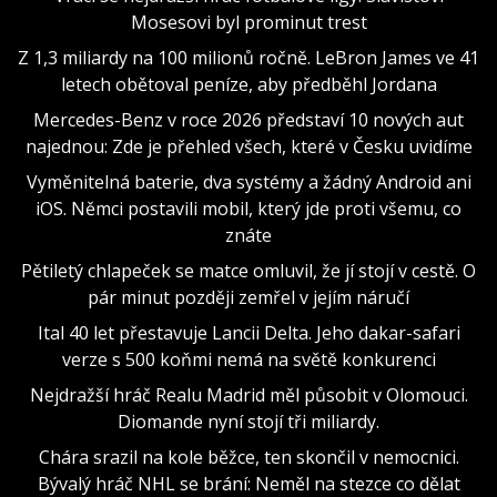
Mosesovi byl prominut trest
Z 1,3 miliardy na 100 milionů ročně. LeBron James ve 41
letech obětoval peníze, aby předběhl Jordana
Mercedes-Benz v roce 2026 představí 10 nových aut
najednou: Zde je přehled všech, které v Česku uvidíme
Vyměnitelná baterie, dva systémy a žádný Android ani
iOS. Němci postavili mobil, který jde proti všemu, co
znáte
Pětiletý chlapeček se matce omluvil, že jí stojí v cestě. O
pár minut později zemřel v jejím náručí
Ital 40 let přestavuje Lancii Delta. Jeho dakar-safari
verze s 500 koňmi nemá na světě konkurenci
Nejdražší hráč Realu Madrid měl působit v Olomouci.
Diomande nyní stojí tři miliardy.
Chára srazil na kole běžce, ten skončil v nemocnici.
Bývalý hráč NHL se brání: Neměl na stezce co dělat