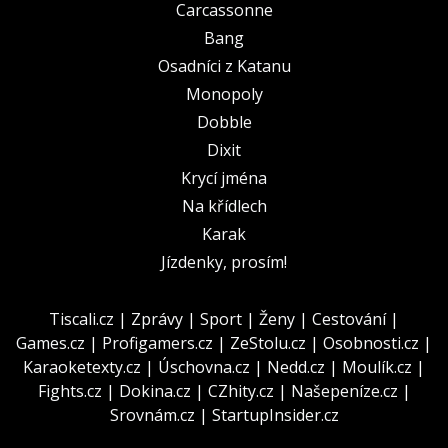
Carcassonne
Bang
Osadníci z Katanu
Monopoly
Dobble
Dixit
Krycí jména
Na křídlech
Karak
Jízdenky, prosím!
Tiscali.cz
|
Zprávy
|
Sport
|
Ženy
|
Cestování
|
Games.cz
|
Profigamers.cz
|
ZeStolu.cz
|
Osobnosti.cz
|
Karaoketexty.cz
|
Úschovna.cz
|
Nedd.cz
|
Moulík.cz
|
Fights.cz
|
Dokina.cz
|
CZhity.cz
|
Našepeníze.cz
|
Srovnám.cz
|
StartupInsider.cz