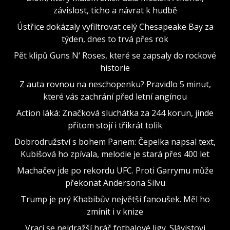
závislost, ticho a návrat k hudbě
Ústřice dokázaly vyfiltrovat celý Chesapeake Bay za
týden, dnes to trvá přes rok
Pět klipů Guns N‘ Roses, které se zapsaly do rockové
historie
Z auta rovnou na neschopenku? Pravidlo 5 minut,
které vás zachrání před letní angínou
Action láká: Značková sluchátka za 244 korun, jinde
přitom stojí i třikrát tolik
Dobrodružství s bohem Panem: Čepelka napsal text,
Kubišová ho zpívala, melodie je stará přes 400 let
Machačev jde po rekordu UFC. Proti Garrymu může
překonat Andersona Silvu
Trump je prý Khabibův největší fanoušek. Měl ho
zmínit i v knize
Vrací se nejdražší hráč fotbalové ligy. Slávistovi