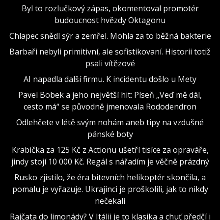
Byl to rozlučkový zápas, okomentoval promotér
budoucnost hvězdy Oktagonu
Chlapec snědl sýr a zemřel. Mohla za to běžná bakterie
Barbaři nebyli primitivní, ale sofistikovaní. Historii totiž
psali vítězové
AI napadla další firmu. K incidentu došlo u Mety
Pavel Bobek a jeho největší hit: Píseň „Veď mě dál,
cesto má“ se původně jmenovala Rododendron
Odlehčete v létě svým nohám aneb tipy na vzdušné
pánské boty
Krabička za 125 Kč z Actionu ušetří tisíce za opraváře,
jindy stojí 10 000 Kč. Regál s nářadím je věčně prázdný
Rusko zjistilo, že éra bitevních helikoptér skončila, a
pomalu je vyřazuje. Ukrajinci je proškolili, jak to nikdy
nečekali
Rajčata do limonády? V Itálii je to klasika a chuť předčí i