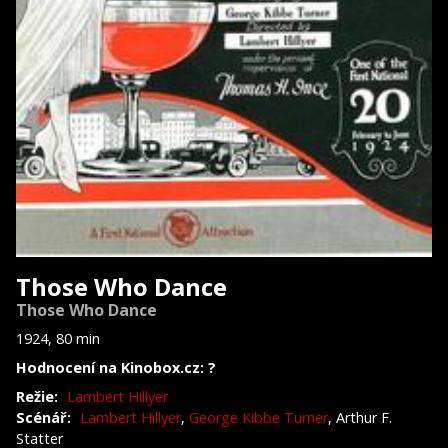
Those Who Dance
Those Who Dance
1924, 80 min
Hodnocení na Kinobox.cz: ?
Režie:
Lambert Hillyer
Scénář:
Lambert Hillyer
,
George Kibbe Turner
, Arthur F.
Statter