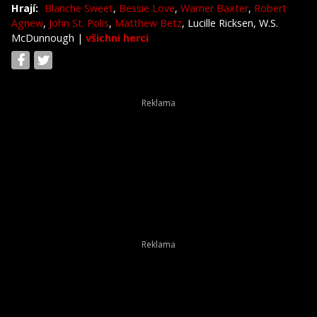
Hrají:
Blanche Sweet
,
Bessie Love
,
Warner Baxter
,
Robert
Agnew
,
John St. Polis
,
Matthew Betz
, Lucille Ricksen, W.S.
McDunnough
|
všichni herci