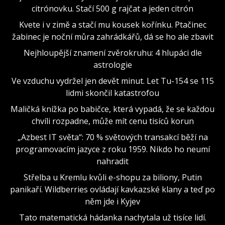
citrónovku. Stačí 500 g rajčat a jeden citrón
Kvete i v zimě a stačí mu kousek kořínku. Ptačinec
žabinec je noční můra zahrádkářů, dá se ho ale zbavit
Nejhloupější znamení zvěrokruhu: 4 hlupáci dle
astrologie
Ve vzduchu vydržel jen devět minut. Let Tu-154 se 115
lidmi skončil katastrofou
Maličká knížka po babičce, která vypadá, že se každou
chvíli rozpadne, může mít cenu tisíců korun
„Azbest IT světa“: 70 % světových transakcí běží na
programovacím jazyce z roku 1959. Nikdo ho neumí
nahradit
Střelba u Kremlu kvůli e-shopu za biliony, Putin
panikaří. Wildberries ovládají kavkazské klany a teď po
něm jde i Kyjev
Tato matematická hádanka nachytala už tisíce lidí.