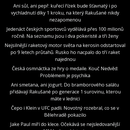
Ani sůl, ani pepř: kuřecí řízek bude šťavnatý i po
vychladnutí díky 1 kroku, na který Rakušané nikdy
nezapomenou
Jedenáct českých sportovců vydělává přes 100 milionů
ročně. Na seznamu jsou i dva pokeristé a tři ženy
Nejsilnější raketový motor světa na kerosin odstartoval
po 9 letech průtahů. Rusko ho nacpalo do tří raket
najednou
Česká osmnáctka ze hry o medaile. Kouč Nedvěd:
Problémem je psychika
Ani smetana, ani jogurt. Do bramborového salátu
přidávají Rakušané po generace 1 surovinu, kterou
máte v lednici
Čepo i Klein v UFC padli. Novotný rozebral, co se v
Bělehradě pokazilo
Jake Paul míří do klece. Očekává se nejsledovanější