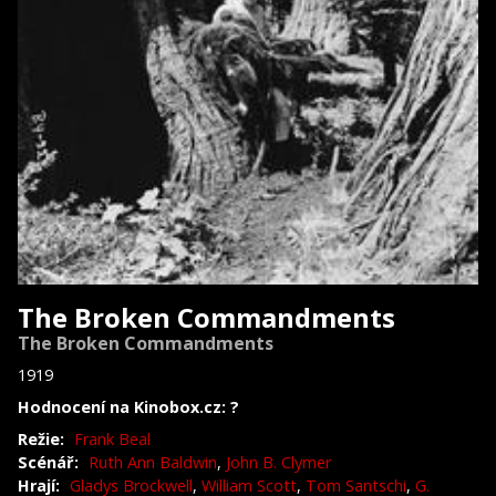
The Broken Commandments
The Broken Commandments
1919
Hodnocení na Kinobox.cz: ?
Režie:
Frank Beal
Scénář:
Ruth Ann Baldwin
,
John B. Clymer
Hrají:
Gladys Brockwell
,
William Scott
,
Tom Santschi
,
G.