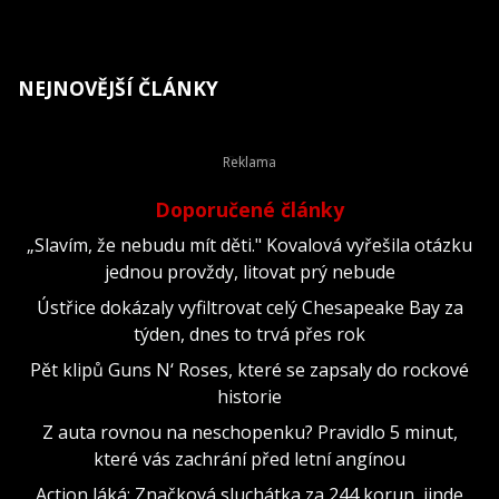
NEJNOVĚJŠÍ ČLÁNKY
Doporučené články
„Slavím, že nebudu mít děti." Kovalová vyřešila otázku
jednou provždy, litovat prý nebude
Ústřice dokázaly vyfiltrovat celý Chesapeake Bay za
týden, dnes to trvá přes rok
Pět klipů Guns N‘ Roses, které se zapsaly do rockové
historie
Z auta rovnou na neschopenku? Pravidlo 5 minut,
které vás zachrání před letní angínou
Action láká: Značková sluchátka za 244 korun, jinde