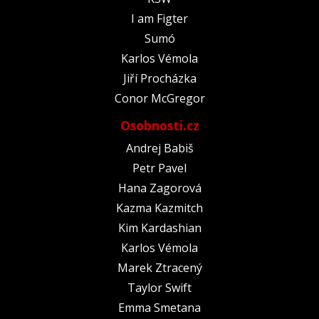
I am Figter
Sumó
Karlos Vémola
Jiří Procházka
Conor McGregor
Osobnosti.cz
Andrej Babiš
Petr Pavel
Hana Zagorová
Kazma Kazmitch
Kim Kardashian
Karlos Vémola
Marek Ztracený
Taylor Swift
Emma Smetana