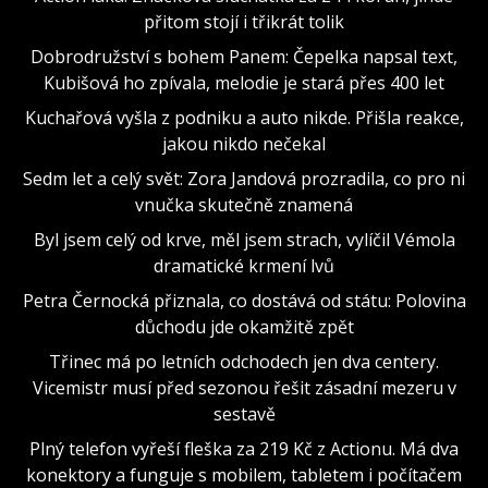
přitom stojí i třikrát tolik
Dobrodružství s bohem Panem: Čepelka napsal text,
Kubišová ho zpívala, melodie je stará přes 400 let
Kuchařová vyšla z podniku a auto nikde. Přišla reakce,
jakou nikdo nečekal
Sedm let a celý svět: Zora Jandová prozradila, co pro ni
vnučka skutečně znamená
Byl jsem celý od krve, měl jsem strach, vylíčil Vémola
dramatické krmení lvů
Petra Černocká přiznala, co dostává od státu: Polovina
důchodu jde okamžitě zpět
Třinec má po letních odchodech jen dva centery.
Vicemistr musí před sezonou řešit zásadní mezeru v
sestavě
Plný telefon vyřeší fleška za 219 Kč z Actionu. Má dva
konektory a funguje s mobilem, tabletem i počítačem