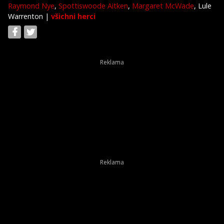
Raymond Nye
,
Spottiswoode Aitken
,
Margaret McWade
, Lule
Warrenton
|
všichni herci