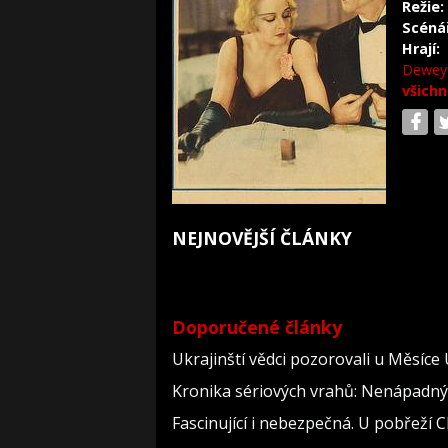
Režie:
Scéná
Hrají:
Dewey
všichn
NEJNOVĚJŠÍ ČLÁNKY
Doporučené články
Ukrajinští vědci pozorovali u Měsíce
Kronika sériových vrahů: Nenápadný dě
Fascinující i nebezpečná. U pobřeží