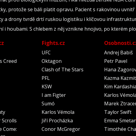
ky, protože se báli platit opravu. Pacient s rakovinou uvnitř
y a drony tvrdě drtí ruskou logistiku i klíčovou infrastruktu
ní i houbami. S chlebem z něj vznikne hnojivo, po kterém plo
cz
Fights.cz
Osobnosti.c
UFC
Andrej Babiš
's Creed
Oktagon
Petr Pavel
Clash of The Stars
Hana Zagoro
PFL
Kazma Kazmit
KSW
Kim Kardashi
I am Figter
Karlos Vémol
Sumó
Marek Ztrace
uty
Karlos Vémola
Taylor Swift
 Scrolls
Jiří Procházka
Emma Smeta
e Come:
Conor McGregor
Timothée Cha