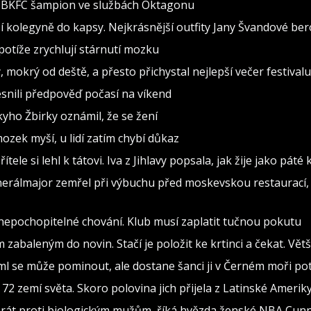
al BKFC šampion ve službách Oktagonu
 kolegyně do kapsy. Nejkrásnější outfity Jany Švandové be
otíže zrychlují stárnutí mozku
, mokrý od deště, a přesto přichystal nejlepší večer festivalu
snili předpověď počasí na víkend
ho Žbirky oznámil, že se žení
ozek myší, u lidí zatím chybí důkaz
tele si lehl k tátovi. Iva z Jihlavy popsala, jak žije jako páté
nerálmajor zemřel při výbuchu před moskevskou restaurací, 
 nepochopitelné chování. Klub musí zaplatit tučnou pokutu
abaleným do novin. Stačí je položit ke krtinci a čekat. Vět
ml se může pominout, ale dostane šanci ji v Černém moři po
72 zemí světa. Skoro polovina jich přijela z Latinské Amerik
y hrát proti biologickým mužům, říká hvězda ženské NBA Cu