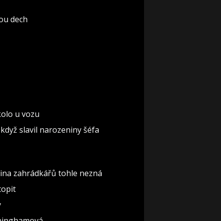
rou dech
 kolo u vozu
když slavil narozeniny šéfa
šina zahrádkářů tohle nezná
topit
y
nninghamová