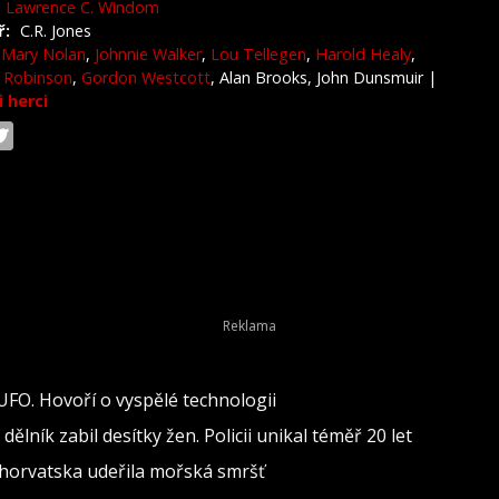
Lawrence C. Windom
ř:
C.R. Jones
Mary Nolan
,
Johnnie Walker
,
Lou Tellegen
,
Harold Healy
,
 Robinson
,
Gordon Westcott
, Alan Brooks, John Dunsmuir
|
i herci
 UFO. Hovoří o vyspělé technologii
lník zabil desítky žen. Policii unikal téměř 20 let
 Chorvatska udeřila mořská smršť