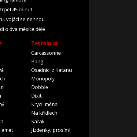
 trpěl 45 minut
ru, vojáci se nehnou
dí o dva měsíce déle
z
Zestolu.cz
Carcassonne
Bang
vá
Osadníci z Katanu
ch
Monopoly
an
Dobble
a
Dixit
ný
Krycí jména
Na křídlech
na
Karak
lamet
Jízdenky, prosím!