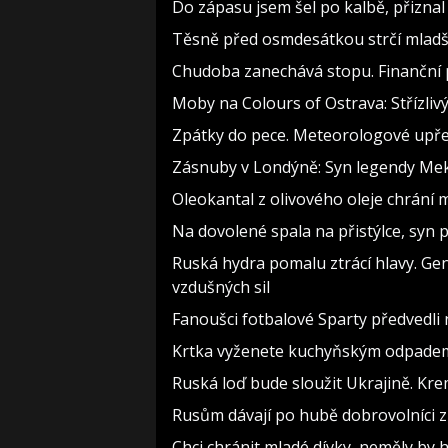
Do zápasu jsem šel po kalbě, přizn
Těsně před osmdesátkou strčí mladší
Chudoba zanechává stopu. Finanční p
Moby na Colours of Ostrava: Střízlivý
Zpátky do pece. Meteorologové upře
Zásnuby v Londýně: Syn legendy Meky
Oleokantal z olivového oleje chrání m
Na dovolené spala na přistýlce, syn pří
Ruská hydra pomalu ztrácí hlavy. Ge
vzdušných sil
Fanoušci fotbalové Sparty předvedli
Krtka vyženete kuchyňským odpadem z
Ruská loď bude sloužit Ukrajině. Kre
Rusům dávají po hubě dobrovolníci z 
Chci chránit mladé dívky, neměly b