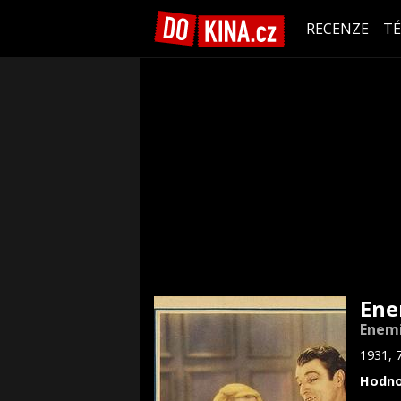
RECENZE
T
Ene
Enemi
1931, 
Hodno