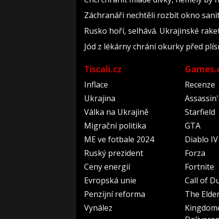
Záchranáři nechtěli rozbít okno sanit
Rusko hoří, selhává. Ukrajinské raket
Jód z lékárny chrání okurky před plís
Tiscali.cz
Games.
Inflace
Recenze
Ukrajina
Assassin
Válka na Ukrajině
Starfield
Migrační politika
GTA
ME ve fotbale 2024
Diablo IV
Ruský prezident
Forza
Ceny energií
Fortnite
Evropská unie
Call of D
Penzijní reforma
The Elder
Vynález
Kingdom