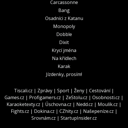
Carcassonne
Bang
Osadníci z Katanu
Monopoly
Dobble
Dixit
Krycí jména
Na křídlech
Karak
Jízdenky, prosím!
Tiscali.cz
|
Zprávy
|
Sport
|
Ženy
|
Cestování
|
Games.cz
|
Profigamers.cz
|
ZeStolu.cz
|
Osobnosti.cz
|
Karaoketexty.cz
|
Úschovna.cz
|
Nedd.cz
|
Moulík.cz
|
Fights.cz
|
Dokina.cz
|
CZhity.cz
|
Našepeníze.cz
|
Srovnám.cz
|
StartupInsider.cz