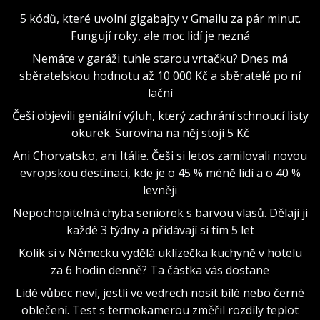
5 kódů, které uvolní gigabajty v Gmailu za pár minut.
Fungují roky, ale moc lidí je nezná
Nemáte v garáži tuhle starou vrtačku? Dnes má
sběratelskou hodnotu až 10 000 Kč a sběratelé po ní
lační
Češi objevili geniální výluh, který zachrání schnoucí listy
okurek. Surovina na něj stojí 5 Kč
Ani Chorvatsko, ani Itálie. Češi si letos zamilovali novou
evropskou destinaci, kde je o 45 % méně lidí a o 40 %
levněji
Nepochopitelná chyba seniorek s barvou vlasů. Dělají ji
každé 3 týdny a přidávají si tím 5 let
Kolik si v Německu vydělá uklízečka kuchyně v hotelu
za 6 hodin denně? Ta částka vás dostane
Lidé vůbec neví, jestli ve vedrech nosit bílé nebo černé
oblečení. Test s termokamerou změřil rozdíly teplot