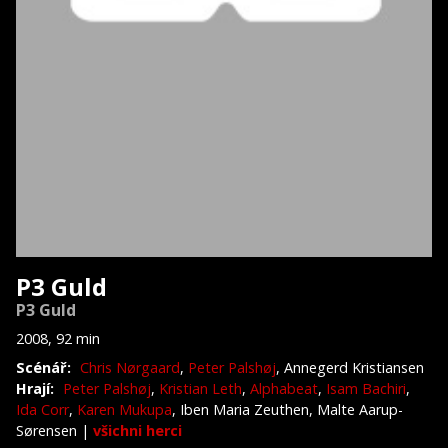
P3 Guld
P3 Guld
2008, 92 min
Scénář:
Chris Nørgaard
,
Peter Palshøj
, Annegerd Kristiansen
Hrají:
Peter Palshøj
,
Kristian Leth
,
Alphabeat
,
Isam Bachiri
,
Ida Corr
,
Karen Mukupa
, Iben Maria Zeuthen, Malte Aarup-
Sørensen
|
všichni herci