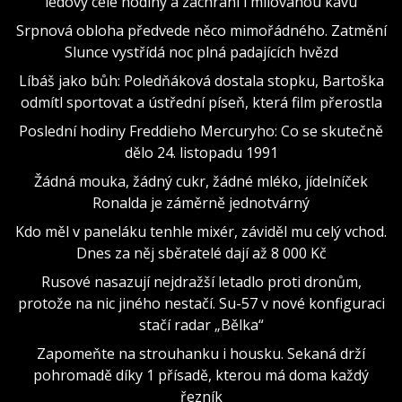
ledový celé hodiny a zachrání i milovanou kávu
Srpnová obloha předvede něco mimořádného. Zatmění
Slunce vystřídá noc plná padajících hvězd
Líbáš jako bůh: Poledňáková dostala stopku, Bartoška
odmítl sportovat a ústřední píseň, která film přerostla
Poslední hodiny Freddieho Mercuryho: Co se skutečně
dělo 24. listopadu 1991
Žádná mouka, žádný cukr, žádné mléko, jídelníček
Ronalda je záměrně jednotvárný
Kdo měl v paneláku tenhle mixér, záviděl mu celý vchod.
Dnes za něj sběratelé dají až 8 000 Kč
Rusové nasazují nejdražší letadlo proti dronům,
protože na nic jiného nestačí. Su-57 v nové konfiguraci
stačí radar „Bělka“
Zapomeňte na strouhanku i housku. Sekaná drží
pohromadě díky 1 přísadě, kterou má doma každý
řezník