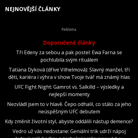
NEJNOVĚJŠÍ ČLÁNKY
Doporučené články
Tři Edeny za sebou a pak postel: Ewa Farna se
pochlubila svým rituálem
Tatiana Dyková (dříve Vilhelmová): Slavný manžel, tři
děti, kariéra i výhra v show Tvoje tvář má známý hlas
UFC Fight Night: Gamrot vs. Salkilld – výsledky a
nejlepší momenty
Nezvládl jsem to v hlavě. Čepo odhalil, co stálo za jeho
neúspěšným UFC debutem
Kdy změnit životní styl, abyste oddálili nástup demence?
Vedro už vás nedostane: Geniální trik udrží nápoj