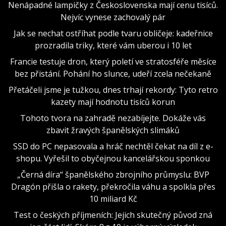
Nenápadné lampičky z Československa mají cenu tisíců.
Nejvíc vynese zachovalý pár
Jak se nechat ostříhat podle tvaru obličeje: kadeřnice
prozradila triky, které vám uberou i 10 let
Francie testuje dron, který poletí ve stratosféře měsíce
bez přistání. Pohání ho slunce, udeří zcela nečekaně
Přetáčeli jsme je tužkou, dnes trhají rekordy: Tyto retro
kazety mají hodnotu tisíců korun
Tohoto tvora na zahradě nezabíjejte. Dokáže vás
zbavit žravých španělských slimáků
SSD do PC nepasovala a hráč nechtěl čekat na díl z e-
shopu. Vyřešil to obyčejnou kancelářskou sponkou
„Černá díra“ španělského zbrojního průmyslu: BVP
Dragón přišla o rakety, překročila váhu a spolkla přes
10 miliard Kč
Test o českých příjmeních: Jejich skutečný původ zná