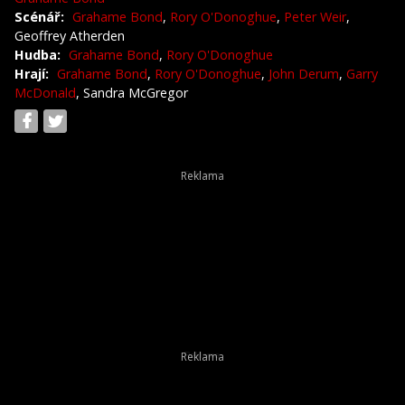
Scénář:
Grahame Bond
,
Rory O'Donoghue
,
Peter Weir
,
Geoffrey Atherden
Hudba:
Grahame Bond
,
Rory O'Donoghue
Hrají:
Grahame Bond
,
Rory O'Donoghue
,
John Derum
,
Garry
McDonald
, Sandra McGregor