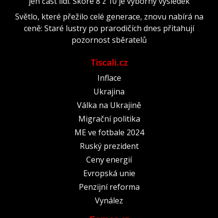
jen část lidí. Skóre 8 z 10 je výborný výsledek
Světlo, které přežilo celé generace, znovu nabírá na
ceně: Staré lustry po prarodičích dnes přitahují
pozornost sběratelů
Tiscali.cz
Inflace
Ukrajina
Válka na Ukrajině
Migrační politika
ME ve fotbale 2024
Ruský prezident
Ceny energií
Evropská unie
Penzijní reforma
Vynález