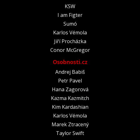
KSW
I am Figter
Sumó
Karlos Vémola
Jiří Procházka
Conor McGregor
Osobnosti.cz
Andrej Babiš
Petr Pavel
Hana Zagorová
Kazma Kazmitch
Kim Kardashian
Karlos Vémola
Marek Ztracený
Taylor Swift