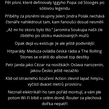
Pět písní, které definovaly Iggyho Popa: od Stooges po
sólovou legendu
Příběhy za písněmi skupiny Jelen: Jindra Polák nechává
čtenáře nahlédnout tam, kam fanoušci dosud nesměli
„Až mi ho skoro bylo líto." Jaromíra Soukupa našli zle
zbitého po útoku maskovaných mužů
Opak dejá vu existuje. Je ale ještě podivnější
Hitparády: Meduza ovládla česká rádia a The Rolling
Stones se vrátili do albové top desítky
Petr Janda jako Cézar na nosítkách: Oslava narozenin,
jakou Česko ještě nezažilo
Klid od otravného bzučení: Action zlevnil lapač hmyzu,
vyčistí dvacet metrů prostoru
Neznalí elektrikáři ho tam pořád montují, a vám jde
potom Wi-Fi blbě v celém domě. Router za plechová
dvířka nepatří