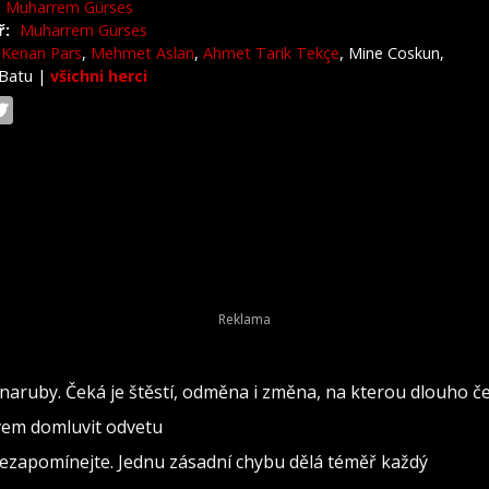
Muharrem Gürses
ř:
Muharrem Gürses
Kenan Pars
,
Mehmet Aslan
,
Ahmet Tarik Tekçe
, Mine Coskun,
 Batu
|
všichni herci
naruby. Čeká je štěstí, odměna i změna, na kterou dlouho č
ovem domluvit odvetu
nezapomínejte. Jednu zásadní chybu dělá téměř každý