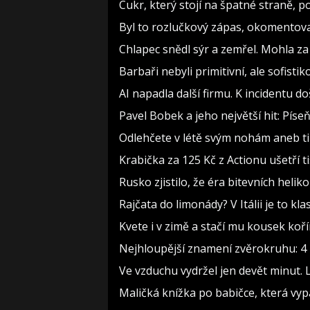
Cukr, který stojí na špatné straně, 
Byl to rozlučkový zápas, okomento
Chlapec snědl sýr a zemřel. Mohla za
Barbaři nebyli primitivní, ale sofistiko
AI napadla další firmu. K incidentu d
Pavel Bobek a jeho největší hit: Pí
Odlehčete v létě svým nohám aneb t
Krabička za 125 Kč z Actionu ušetří t
Rusko zjistilo, že éra bitevních heliko
Rajčata do limonády? V Itálii je to kla
Kvete i v zimě a stačí mu kousek koř
Nejhloupější znamení zvěrokruhu: 4 h
Ve vzduchu vydržel jen devět minut. 
Maličká knížka po babičce, která vyp