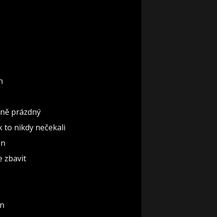
n
ěčně prázdný
ak to nikdy nečekali
ón
e zbavit
un