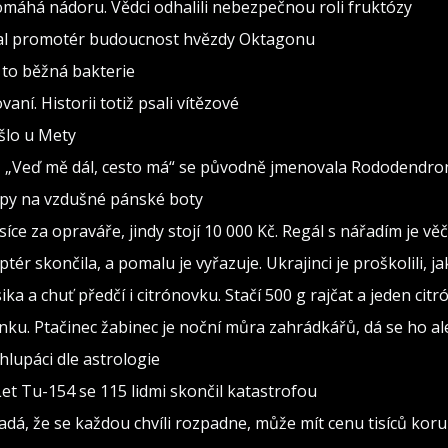
pomáhá nádoru. Vědci odhalili nebezpečnou roli fruktózy
val promotér budoucnost hvězdy Oktagonu
 to běžná bakterie
vaní. Historii totiž psali vítězové
ošlo u Mety
seň „Veď mě dál, cesto má“ se původně jmenovala Rododendro
ipy na vzdušné pánské boty
isíce za opraváře, jindy stojí 10 000 Kč. Regál s nářadím je v
ptér skončila, a pomalu je vyřazuje. Ukrajinci je proškolili, j
sika a chuť předčí i citrónovku. Stačí 500 g rajčat a jeden citr
ínku. Ptačinec žabinec je noční můra zahrádkářů, dá se ho al
lupáci dle astrologie
Let Tu-154 se 115 lidmi skončil katastrofou
adá, že se každou chvíli rozpadne, může mít cenu tisíců kor