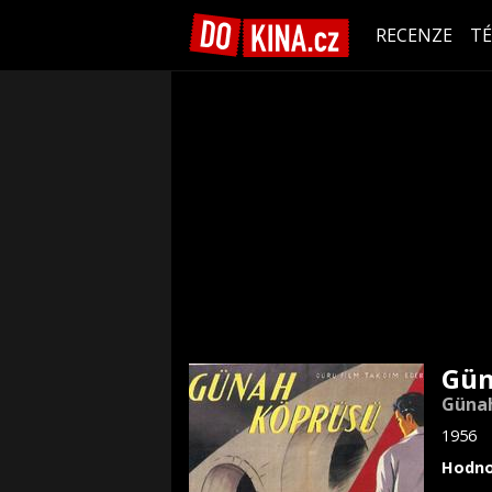
RECENZE
T
Gün
Güna
1956
Hodno