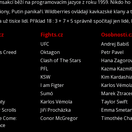
ransakcí běží na programovacím jazyce z roku 1959. Nikdo ho
iony, Putin panikaří. Wildberries ovládají kavkazské klany a 
tisíce lidí. Příklad 18 : 3 + 7 × 5 správně spočítají jen lidé, 
cz
Fights.cz
Osobnosti.c
UFC
Andrej Babiš
's Creed
Oktagon
Petr Pavel
Clash of The Stars
Hana Zagoro
PFL
Kazma Kazmit
KSW
Kim Kardashi
I am Figter
Karlos Vémol
Sumó
Marek Ztrace
uty
Karlos Vémola
Taylor Swift
 Scrolls
Jiří Procházka
Emma Smeta
e Come:
Conor McGregor
Timothée Cha
nce