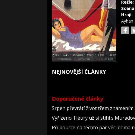
Režie:
Scéná
Hrají:
Ayhan
NEJNOVĚJŠÍ ČLÁNKY
Doporučené články
Srpen převrátí život třem znamením 
Vyřízeno: Fleury už si stihl s Murad
Při bouřce na těchto pár věcí doma 