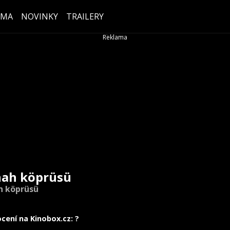
ÉMA
NOVINKY
TRAILERY
ah köprüsü
h köprüsü
cení na Kinobox.cz: ?