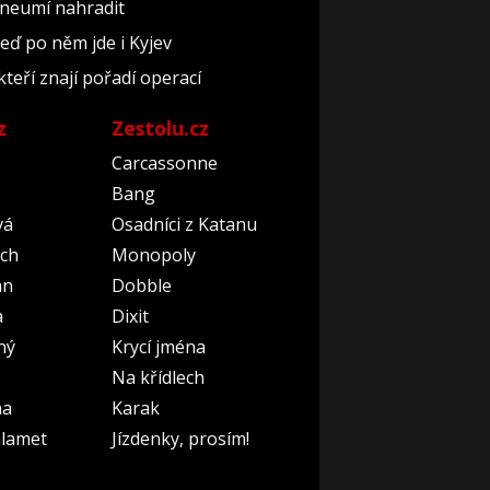
 neumí nahradit
teď po něm jde i Kyjev
kteří znají pořadí operací
z
Zestolu.cz
Carcassonne
Bang
vá
Osadníci z Katanu
ch
Monopoly
an
Dobble
a
Dixit
ný
Krycí jména
Na křídlech
na
Karak
lamet
Jízdenky, prosím!