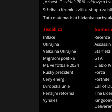
„Azbest IT světa“: 70 % světových t
Střelba u Kremlu kvůli e-shopu za bil
Tato matematická hádanka nachytala už 
Tiscali.cz
Games.
Inflace
Recenze
Ukrajina
Assassin
Válka na Ukrajině
Starfield
Migrační politika
GTA
ME ve fotbale 2024
Diablo IV
Ruský prezident
Forza
Ceny energií
Fortnite
Evropská unie
Call of D
Penzijní reforma
The Elder
Vynález
Kingdom
Delivere