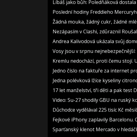
Líbáš jako bůh: Poledňáková dostala 
Poslední hodiny Freddieho Mercuryho
Žádná mouka, žádný cukr, žádné mlék
Nezápasím v Clashi, zdůraznil Roušal.
Andrea Kalivodová ukázala svůj domov
Vosy jsou v srpnu nejnebezpečnější: 
Kremlu nedochází, proti čemu stojí. U
Jedno číslo na faktuře za internet pr
Jedna polévková lžíce kyseliny citron
17 let manželství, tři děti a pak test 
Video: Su-27 shodily GBU na ruský k
Důchodce vydělával 225 tisíc Kč měs
Fejkové iPhony zaplavily Barcelonu.
Sparťanský klenot Mercado v hledáčk