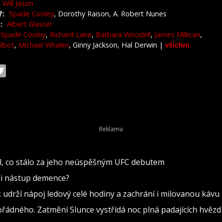
Will Jason
ř:
Spade Cooley
, Dorothy Raison, A. Robert Nunes
:
Albert Glasser
Spade Cooley
,
Richard Lane
,
Barbara Woodell
,
James Millican
,
albot
,
Michael Whalen
, Ginny Jackson, Hal Derwin
|
všichni
lil, co stálo za jeho neúspěšným UFC debutem
ili nástup demence?
k udrží nápoj ledový celé hodiny a zachrání i milovanou kávu
ádného. Zatmění Slunce vystřídá noc plná padajících hvězd