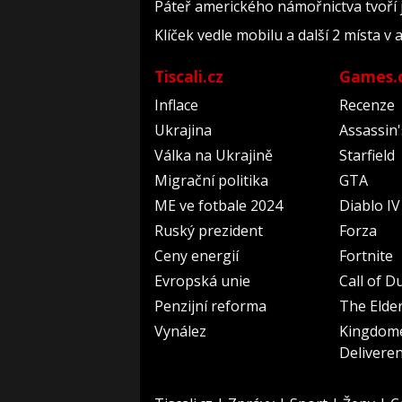
Páteř amerického námořnictva tvoří je
Klíček vedle mobilu a další 2 místa v
Tiscali.cz
Games.
Inflace
Recenze
Ukrajina
Assassin
Válka na Ukrajině
Starfield
Migrační politika
GTA
ME ve fotbale 2024
Diablo IV
Ruský prezident
Forza
Ceny energií
Fortnite
Evropská unie
Call of D
Penzijní reforma
The Elder
Vynález
Kingdom
Delivere