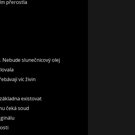
lm přerostla
l. Nebude slunečnicový olej
olovala
ebávají víc živin
základna existovat
omu čeká soud
iginálu
osti