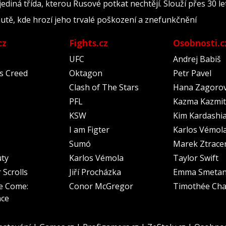
diná třída, kterou Rusové potkat nechtějí. Slouží přes 30 let
 autě, kde hrozí jeho trvalé poškození a znefunkčnění
cz
Fights.cz
Osobnosti.c
UFC
Andrej Babiš
's Creed
Oktagon
Petr Pavel
Clash of The Stars
Hana Zagoro
PFL
Kazma Kazmit
KSW
Kim Kardashi
I am Figter
Karlos Vémol
Sumó
Marek Ztrace
uty
Karlos Vémola
Taylor Swift
 Scrolls
Jiří Procházka
Emma Smeta
e Come:
Conor McGregor
Timothée Cha
nce