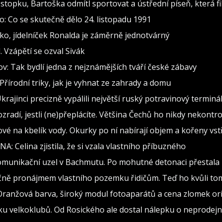
stopku, Bartoška odmítl sportovat a ústřední píseň, která fi
: Co se skutečně dělo 24. listopadu 1991
o, jídelníček Ronalda je záměrně jednotvárný
 Vzápětí se ozval Sivák
: Tak bydlí jedna z nejznámějších tváří české zábavy
Přírodní triky, jak je vyhnat ze zahrady a domu
krajinci precizně vypálili největší ruský potravinový terminá
ozradí, jestli (ne)přeplácíte. Většina Čechů ho nikdy nekontr
ové na kbelík vody. Okurky po ní nabírají objem a kořeny vstř
DNA: Celina zjistila, že si vzala vlastního příbuzného
omunikační uzel v Bachmutu. Po mohutné detonaci přestala 
íčně pronájmem vlastního pozemku řidičům. Teď ho kvůli t
 Oranžová barva, široký modul fotoaparátů a cena zlomek or
u velkoklubů. Od Rosického ale dostal nálepku o neprodejn