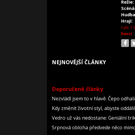
Režie:
Scéná
Hudba
Hrají:
Lyle T
herci
NEJNOVĚJŠÍ ČLÁNKY
Doporučené články
Nezvládl jsem to v hlavě. Čepo odha
Kdy změnit životní styl, abyste oddál
Vedro už vás nedostane: Geniální tri
Srpnová obloha předvede něco mimoř