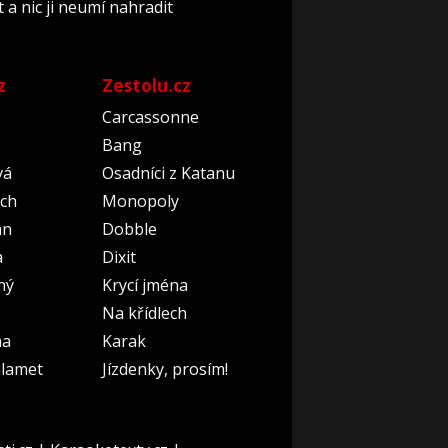
 a nic ji neumí nahradit
z
Zestolu.cz
Carcassonne
Bang
vá
Osadníci z Katanu
ch
Monopoly
an
Dobble
a
Dixit
ný
Krycí jména
Na křídlech
na
Karak
lamet
Jízdenky, prosím!