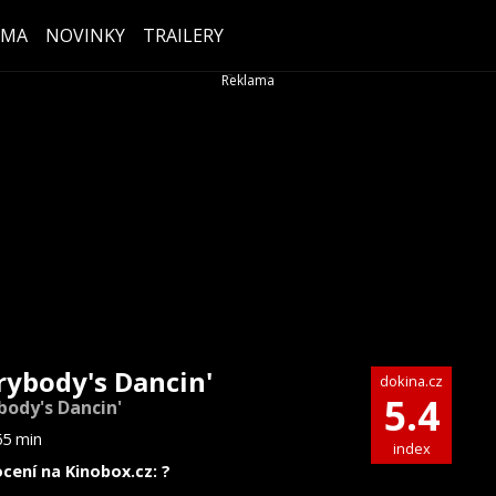
ÉMA
NOVINKY
TRAILERY
rybody's Dancin'
dokina.cz
5.4
body's Dancin'
65 min
index
cení na Kinobox.cz: ?