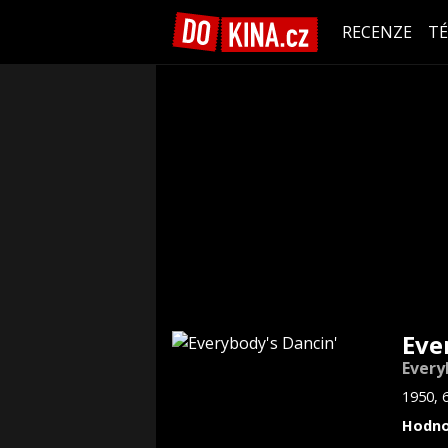
RECENZE
T
Eve
Every
1950, 
Hodno