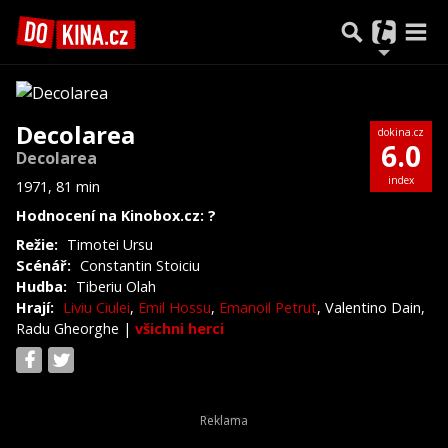
Decolarea
dokina.cz
6.0
Decolarea
index
1971, 81 min
Hodnocení na Kinobox.cz: ?
Režie:
Timotei Ursu
Scénář:
Constantin Stoiciu
Hudba:
Tiberiu Olah
Hrají:
Liviu Ciulei
,
Emil Hossu
,
Emanoil Petrut
, Valentino Dain,
Radu Gheorghe
|
všichni herci