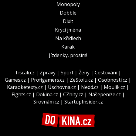
Monopoly
Dobble
Dixit
Krycí jména
Na křídlech
Karak
Jízdenky, prosím!
Tiscali.cz
|
Zprávy
|
Sport
|
Ženy
|
Cestování
|
Games.cz
|
Profigamers.cz
|
ZeStolu.cz
|
Osobnosti.cz
|
Karaoketexty.cz
|
Úschovna.cz
|
Nedd.cz
|
Moulík.cz
|
Fights.cz
|
Dokina.cz
|
CZhity.cz
|
Našepeníze.cz
|
Srovnám.cz
|
StartupInsider.cz