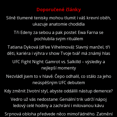
Doporučené články
Silně tlumené tenisky mohou tlumit i váš krevní oběh,
ukazuje anatomie chodidla
Tři Edeny za sebou a pak postel: Ewa Farna se
pochlubila svým rituálem
Tatiana Dyková (dříve Vilhelmová): Slavný manžel, tři
děti, kariéra i výhra v show Tvoje tvář má známý hlas
UFC Fight Night: Gamrot vs. Salkilld – výsledky a
nejlepší momenty
Nezvládl jsem to v hlavě. Čepo odhalil, co stálo za jeho
neúspěšným UFC debutem
Kdy změnit životní styl, abyste oddálili nástup demence?
Vedro už vás nedostane: Geniální trik udrží nápoj
ledový celé hodiny a zachrání i milovanou kávu
Srpnová obloha předvede něco mimořádného. Zatmění