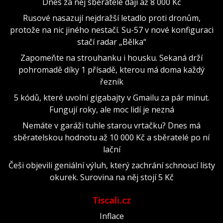
Dnes za něj sběratelé dají až 8 000 Kč
Rusové nasazují nejdražší letadlo proti dronům,
protože na nic jiného nestačí. Su-57 v nové konfiguraci
stačí radar „Bělka“
Zapomeňte na strouhanku i housku. Sekaná drží
pohromadě díky 1 přísadě, kterou má doma každý
řezník
5 kódů, které uvolní gigabajty v Gmailu za pár minut.
Fungují roky, ale moc lidí je nezná
Nemáte v garáži tuhle starou vrtačku? Dnes má
sběratelskou hodnotu až 10 000 Kč a sběratelé po ní
lační
Češi objevili geniální výluh, který zachrání schnoucí listy
okurek. Surovina na něj stojí 5 Kč
Tiscali.cz
Inflace