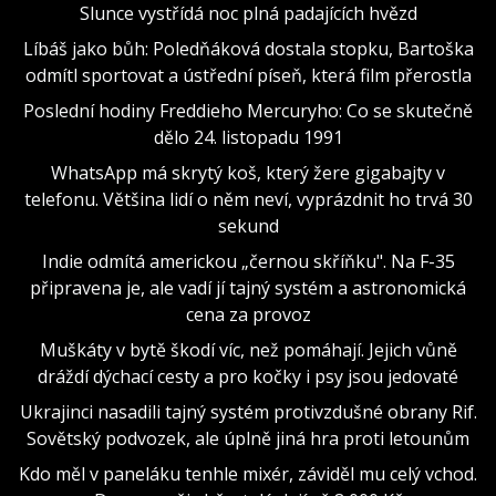
Slunce vystřídá noc plná padajících hvězd
Líbáš jako bůh: Poledňáková dostala stopku, Bartoška
odmítl sportovat a ústřední píseň, která film přerostla
Poslední hodiny Freddieho Mercuryho: Co se skutečně
dělo 24. listopadu 1991
WhatsApp má skrytý koš, který žere gigabajty v
telefonu. Většina lidí o něm neví, vyprázdnit ho trvá 30
sekund
Indie odmítá americkou „černou skříňku". Na F-35
připravena je, ale vadí jí tajný systém a astronomická
cena za provoz
Muškáty v bytě škodí víc, než pomáhají. Jejich vůně
dráždí dýchací cesty a pro kočky i psy jsou jedovaté
Ukrajinci nasadili tajný systém protivzdušné obrany Rif.
Sovětský podvozek, ale úplně jiná hra proti letounům
Kdo měl v paneláku tenhle mixér, záviděl mu celý vchod.