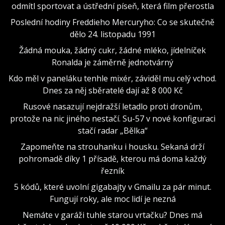
odmítl sportovat a ústřední píseň, která film přerostla
Poslední hodiny Freddieho Mercuryho: Co se skutečně
dělo 24. listopadu 1991
Žádná mouka, žádný cukr, žádné mléko, jídelníček
Ronalda je záměrně jednotvárný
Kdo měl v paneláku tenhle mixér, záviděl mu celý vchod.
Dnes za něj sběratelé dají až 8 000 Kč
Rusové nasazují nejdražší letadlo proti dronům,
protože na nic jiného nestačí. Su-57 v nové konfiguraci
stačí radar „Bělka“
Zapomeňte na strouhanku i housku. Sekaná drží
pohromadě díky 1 přísadě, kterou má doma každý
řezník
5 kódů, které uvolní gigabajty v Gmailu za pár minut.
Fungují roky, ale moc lidí je nezná
Nemáte v garáži tuhle starou vrtačku? Dnes má