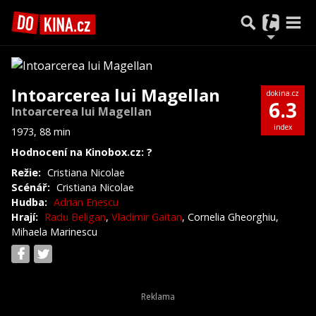
Intoarcerea lui Magellan
dokina.cz
6.3
Intoarcerea lui Magellan
index
1973, 88 min
Hodnocení na Kinobox.cz: ?
Režie:
Cristiana Nicolae
Scénář:
Cristiana Nicolae
Hudba:
Adrian Enescu
Hrají:
Radu Beligan
,
Vladimir Gaitan
, Cornelia Gheorghiu,
Mihaela Marinescu