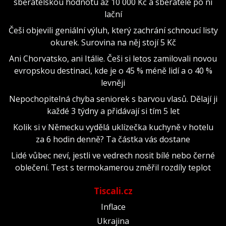
sběratelskou hodnotu až 10 000 Kč a sběratelé po ní
lační
Češi objevili geniální výluh, který zachrání schnoucí listy
okurek. Surovina na něj stojí 5 Kč
Ani Chorvatsko, ani Itálie. Češi si letos zamilovali novou
evropskou destinaci, kde je o 45 % méně lidí a o 40 %
levněji
Nepochopitelná chyba seniorek s barvou vlasů. Dělají ji
každé 3 týdny a přidávají si tím 5 let
Kolik si v Německu vydělá uklízečka kuchyně v hotelu
za 6 hodin denně? Ta částka vás dostane
Lidé vůbec neví, jestli ve vedrech nosit bílé nebo černé
oblečení. Test s termokamerou změřil rozdíly teplot
Tiscali.cz
Inflace
Ukrajina