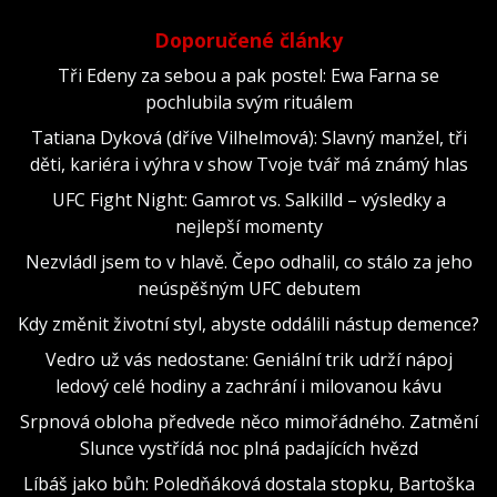
Doporučené články
Tři Edeny za sebou a pak postel: Ewa Farna se
pochlubila svým rituálem
Tatiana Dyková (dříve Vilhelmová): Slavný manžel, tři
děti, kariéra i výhra v show Tvoje tvář má známý hlas
UFC Fight Night: Gamrot vs. Salkilld – výsledky a
nejlepší momenty
Nezvládl jsem to v hlavě. Čepo odhalil, co stálo za jeho
neúspěšným UFC debutem
Kdy změnit životní styl, abyste oddálili nástup demence?
Vedro už vás nedostane: Geniální trik udrží nápoj
ledový celé hodiny a zachrání i milovanou kávu
Srpnová obloha předvede něco mimořádného. Zatmění
Slunce vystřídá noc plná padajících hvězd
Líbáš jako bůh: Poledňáková dostala stopku, Bartoška