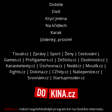
Dobble
Dixit
Krycí jména
Na křídlech
Karak
Jízdenky, prosím!
Tiscali.cz
|
Zprávy
|
Sport
|
Ženy
|
Cestování
|
Games.cz
|
Profigamers.cz
|
ZeStolu.cz
|
Osobnosti.cz
|
Karaoketexty.cz
|
Úschovna.cz
|
Nedd.cz
|
Moulík.cz
|
Fights.cz
|
Dokina.cz
|
CZhity.cz
|
Našepeníze.cz
|
Srovnám.cz
|
StartupInsider.cz
Dokina.cz
nabízí nejpřehlednější program kin na českém internetu.