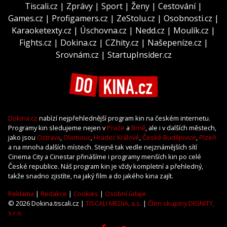
Tiscali.cz
|
Zprávy
|
Sport
|
Ženy
|
Cestování
|
Games.cz
|
Profigamers.cz
|
ZeStolu.cz
|
Osobnosti.cz
|
Karaoketexty.cz
|
Úschovna.cz
|
Nedd.cz
|
Moulík.cz
|
Fights.cz
|
Dokina.cz
|
CZhity.cz
|
Našepeníze.cz
|
Srovnám.cz
|
StartupInsider.cz
Dokina.cz
nabízí nejpřehlednější program kin na českém internetu.
Programy kin sledujeme nejen v
Praze
a
Brně
, ale i v dalších městech,
jako jsou
Ostrava
,
Olomouc
,
Hradec Králové
,
České Budějovice
,
Plzeň
a na mnoha dalších místech. Stejně tak vedle nejznámějších sítí
Cinema City a Cinestar přinášíme i programy menších kin po celé
České republice. Náš program kin je vždy kompletní a přehledný,
takže snadno zjistíte, na jaký film a do jakého kina zajít.
Reklama
|
Redakce
|
Cookies
|
Osobní údaje
© 2026 Dokina.tiscali.cz |
TISCALI MEDIA, a.s.
|
Člen skupiny DIGNITY,
s.r.o.