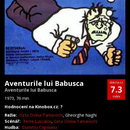
Aventurile lui Babusca
dokina.cz
7.3
Aventurile lui Babusca
index
1973, 76 min
Hodnocení na Kinobox.cz: ?
Režie:
Geta Doina Tarnavschi
, Gheorghe Naghi
Scénář:
Petre Luscalov
,
Geta Doina Tarnavschi
Hudba:
Dumitru Capoianu