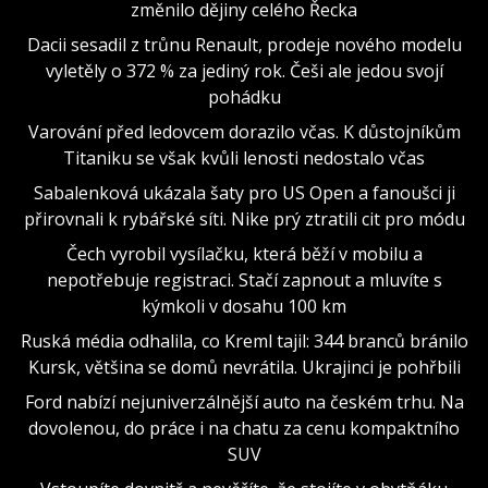
změnilo dějiny celého Řecka
Dacii sesadil z trůnu Renault, prodeje nového modelu
vyletěly o 372 % za jediný rok. Češi ale jedou svojí
pohádku
Varování před ledovcem dorazilo včas. K důstojníkům
Titaniku se však kvůli lenosti nedostalo včas
Sabalenková ukázala šaty pro US Open a fanoušci ji
přirovnali k rybářské síti. Nike prý ztratili cit pro módu
Čech vyrobil vysílačku, která běží v mobilu a
nepotřebuje registraci. Stačí zapnout a mluvíte s
kýmkoli v dosahu 100 km
Ruská média odhalila, co Kreml tajil: 344 branců bránilo
Kursk, většina se domů nevrátila. Ukrajinci je pohřbili
Ford nabízí nejuniverzálnější auto na českém trhu. Na
dovolenou, do práce i na chatu za cenu kompaktního
SUV