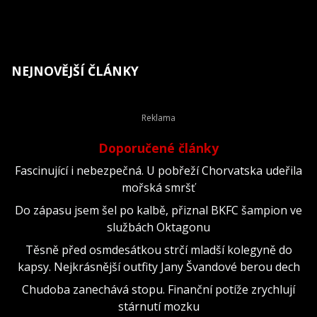
NEJNOVĚJŠÍ ČLÁNKY
Doporučené články
Fascinující i nebezpečná. U pobřeží Chorvatska udeřila
mořská smršť
Do zápasu jsem šel po kalbě, přiznal BKFC šampion ve
službách Oktagonu
Těsně před osmdesátkou strčí mladší kolegyně do
kapsy. Nejkrásnější outfity Jany Švandové berou dech
Chudoba zanechává stopu. Finanční potíže zrychlují
stárnutí mozku