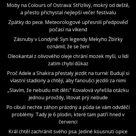
Moby na Colours of Ostrava: Střízlivý, mokrý od deště,
a přesto přichystal nejlepší večer festivalu
Zpátky do pece. Meteorologové upřesnili předpověď
počasí na víkend
Zásnuby v Londýně: Syn legendy Mekyho Žbirky
oznámil, že se žení
Oleokantal z olivového oleje chrání mozek myší, u lidí
zatím chybí důkaz
Proč Adele a Shakira přestaly jezdit na turné: Budují si
vlastní stadiony a chtějí, aby fanoušci jezdili za nimi
„Slavím, že nebudu mít děti." Kovalová vyřešila otázku
jednou provždy, litovat prý nebude
Po cibuli nechte záhon prázdný a půda se vám odvděčí
problémy. Tady je 6 plodin, které tam patří hned v
červenci
Král chtěl zachránit svého psa. Jediné kousnutí opice