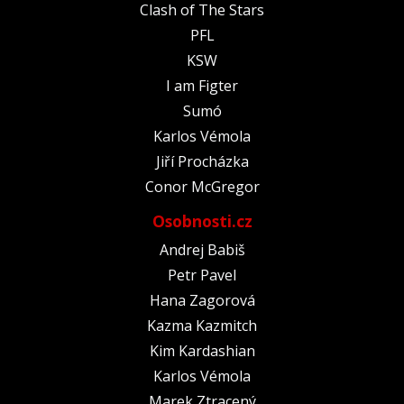
Clash of The Stars
PFL
KSW
I am Figter
Sumó
Karlos Vémola
Jiří Procházka
Conor McGregor
Osobnosti.cz
Andrej Babiš
Petr Pavel
Hana Zagorová
Kazma Kazmitch
Kim Kardashian
Karlos Vémola
Marek Ztracený