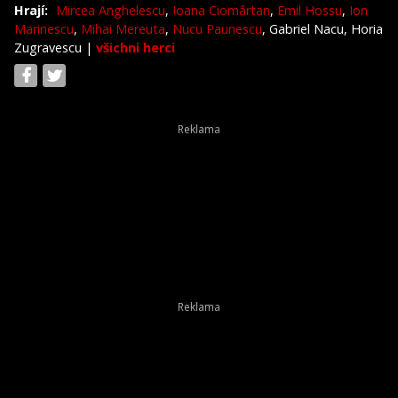
Hrají:
Mircea Anghelescu
,
Ioana Ciomârtan
,
Emil Hossu
,
Ion
Marinescu
,
Mihai Mereuta
,
Nucu Paunescu
, Gabriel Nacu, Horia
Zugravescu
|
všichni herci