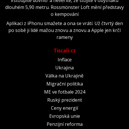
Vstoupíte dovnitř a nevěříte, že stojíte v obytňáku
dlouhém 5,90 metru. Rossmönster Loft mění představy
o kempování
Aplikaci z iPhonu smažete a ona se vrátí. Už čtvrtý den
po sobě ji lidé mažou znovu a znovu a Apple jen krčí
rameny
Tiscali.cz
Inflace
Ukrajina
Válka na Ukrajině
Migrační politika
ME ve fotbale 2024
Ruský prezident
Ceny energií
Evropská unie
Penzijní reforma