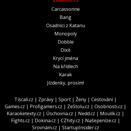
Carcassonne
Bang
Osadníci z Katanu
Monopoly
Dobble
Dixit
Krycí jména
Na křídlech
Karak
Jízdenky, prosím!
Tiscali.cz
|
Zprávy
|
Sport
|
Ženy
|
Cestování
|
Games.cz
|
Profigamers.cz
|
ZeStolu.cz
|
Osobnosti.cz
|
Karaoketexty.cz
|
Úschovna.cz
|
Nedd.cz
|
Moulík.cz
|
Fights.cz
|
Dokina.cz
|
CZhity.cz
|
Našepeníze.cz
|
Srovnám.cz
|
StartupInsider.cz