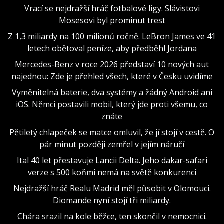
Vrací se nejdražší hráč fotbalové ligy. Slávistovi
Mosesovi byl prominut trest
Z 1,3 miliardy na 100 milionů ročně. LeBron James ve 41
letech obětoval peníze, aby předběhl Jordana
Mercedes-Benz v roce 2026 představí 10 nových aut
najednou: Zde je přehled všech, které v Česku uvidíme
Vyměnitelná baterie, dva systémy a žádný Android ani
iOS. Němci postavili mobil, který jde proti všemu, co
znáte
Pětiletý chlapeček se matce omluvil, že jí stojí v cestě. O
pár minut později zemřel v jejím náručí
Ital 40 let přestavuje Lancii Delta. Jeho dakar-safari
verze s 500 koňmi nemá na světě konkurenci
Nejdražší hráč Realu Madrid měl působit v Olomouci.
Diomande nyní stojí tři miliardy.
Chára srazil na kole běžce, ten skončil v nemocnici.