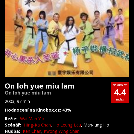
On loh yue miu lam
dokina.cz
4.4
On loh yue miu lam
index
2003, 97 min
Hodnocení na Kinobox.cz: 43%
Režie:
Wai Man Yip
Scénář:
Hing-Ka Chan
,
Ho Leung Lau
, Man-lung Ho
Hudba:
Ken Chan
,
Kwong Wing Chan