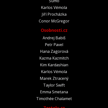
Sumó
Karlos Vémola
Jiří Procházka
Conor McGregor
Osobnosti.cz
Andrej Babiš
Petr Pavel
Hana Zagorová
Kazma Kazmitch
Kim Kardashian
Karlos Vémola
Marek Ztracený
Taylor Swift
Emma Smetana
Timothée Chalamet
Zestolu.cz