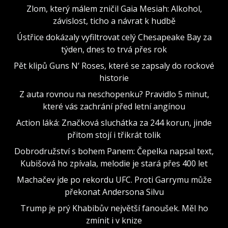
Zlom, který málem zničil Gaia Mesiah: Alkohol,
závislost, ticho a návrat k hudbě
Ústřice dokázaly vyfiltrovat celý Chesapeake Bay za
týden, dnes to trvá přes rok
Pět klipů Guns N‘ Roses, které se zapsaly do rockové
historie
Z auta rovnou na neschopenku? Pravidlo 5 minut,
které vás zachrání před letní angínou
Action láká: Značková sluchátka za 244 korun, jinde
přitom stojí i třikrát tolik
Dobrodružství s bohem Panem: Čepelka napsal text,
Kubišová ho zpívala, melodie je stará přes 400 let
Machačev jde po rekordu UFC. Proti Garrymu může
překonat Andersona Silvu
Trump je prý Khabibův největší fanoušek. Měl ho
zmínit i v knize