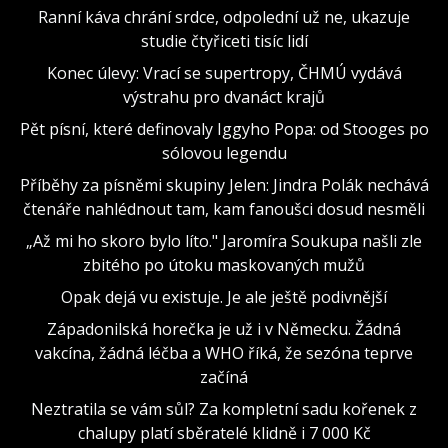
Ranní káva chrání srdce, odpolední už ne, ukazuje
studie čtyřiceti tisíc lidí
Konec úlevy: Vrací se supertropy, ČHMÚ vydává
výstrahu pro dvanáct krajů
Pět písní, které definovaly Iggyho Popa: od Stooges po
sólovou legendu
Příběhy za písněmi skupiny Jelen: Jindra Polák nechává
čtenáře nahlédnout tam, kam fanoušci dosud nesměli
„Až mi ho skoro bylo líto." Jaromíra Soukupa našli zle
zbitého po útoku maskovaných mužů
Opak dejá vu existuje. Je ale ještě podivnější
Západonilská horečka je už i v Německu. Žádná
vakcína, žádná léčba a WHO říká, že sezóna teprve
začíná
Neztratila se vám sůl? Za kompletní sadu kořenek z
chalupy platí sběratelé klidně i 7 000 Kč