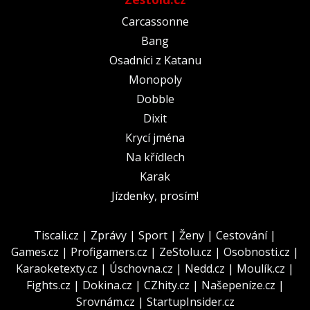
Carcassonne
Bang
Osadníci z Katanu
Monopoly
Dobble
Dixit
Krycí jména
Na křídlech
Karak
Jízdenky, prosím!
Tiscali.cz
|
Zprávy
|
Sport
|
Ženy
|
Cestování
|
Games.cz
|
Profigamers.cz
|
ZeStolu.cz
|
Osobnosti.cz
|
Karaoketexty.cz
|
Úschovna.cz
|
Nedd.cz
|
Moulík.cz
|
Fights.cz
|
Dokina.cz
|
CZhity.cz
|
Našepeníze.cz
|
Srovnám.cz
|
StartupInsider.cz