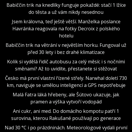
Babiččin trik na knedlíky funguje pokaždé: stačí 1 lžíce
do těsta a už vám nikdy nesednou
Jsem královna, teď ještě větší. Manželka poslance
Havránka reagovala na fotky Decroix z polského
hotelu
Babiččin trik na větrání v největším horku. Fungoval už
před 30 lety i bez drahé klimatizace
Kolik si vydělá řidič autobusu za celý měsíc i s nočními
směnami? Až to uvidíte, přestanete si stěžovat
Česko má první vlastní řízené střely. Narwhal doletí 730
km, naviguje se umělou inteligencí a GPS nepotřebuje
Malá Fatra láká hřebeny, ale Šútovo ukazuje, jak
pramen a výška vytvoří vodopád
Ani cukr, ani med. Do domácího kompotu patří 1
surovina, kterou Rakušané používají po generace
Nad 30 °C i po prázdninách. Meteorologové vydali první