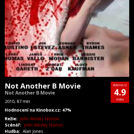
Not Another B Movie
dokina.cz
4.9
Not Another B Movie
index
2010, 87 min
Hodnocení na Kinobox.cz: 47%
Režie:
John Wesley Norton
Scénář:
John Wesley Norton
Hudba:
Alan Jones