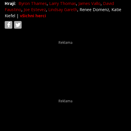
Hrají:
Byron Thames
,
Larry Thomas
,
James Vallo
,
David
Faustino
,
Joe Estevez
,
Lindsay Gareth
, Renee Domenz, Katie
Kiefel
|
všichni herci