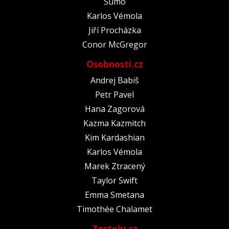
Sumó
Karlos Vémola
Jiří Procházka
Conor McGregor
Osobnosti.cz
Andrej Babiš
Petr Pavel
Hana Zagorová
Kazma Kazmitch
Kim Kardashian
Karlos Vémola
Marek Ztracený
Taylor Swift
Emma Smetana
Timothée Chalamet
Zestolu.cz