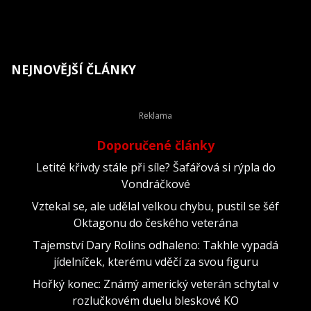
NEJNOVĚJŠÍ ČLÁNKY
Doporučené články
Letité křivdy stále při síle? Šafářová si rýpla do
Vondráčkové
Vztekal se, ale udělal velkou chybu, pustil se šéf
Oktagonu do českého veterána
Tajemství Dary Rolins odhaleno: Takhle vypadá
jídelníček, kterému vděčí za svou figuru
Hořký konec: Známý americký veterán schytal v
rozlučkovém duelu bleskové KO