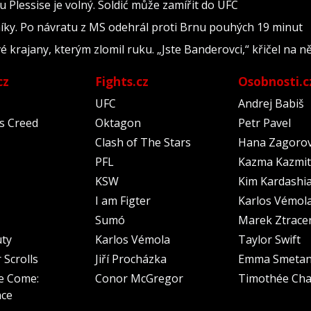
 Plessise je volný. Soldić může zamířit do UFC
níky. Po návratu z MS odehrál proti Brnu pouhých 19 minut
é krajany, kterým zlomil ruku. „Jste Banderovci,“ křičel na n
cz
Fights.cz
Osobnosti.c
UFC
Andrej Babiš
's Creed
Oktagon
Petr Pavel
Clash of The Stars
Hana Zagoro
PFL
Kazma Kazmit
KSW
Kim Kardashi
I am Figter
Karlos Vémol
Sumó
Marek Ztrace
uty
Karlos Vémola
Taylor Swift
 Scrolls
Jiří Procházka
Emma Smeta
e Come:
Conor McGregor
Timothée Cha
nce