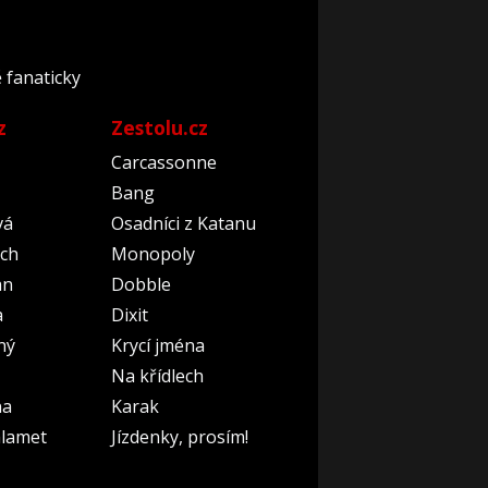
ě fanaticky
z
Zestolu.cz
Carcassonne
Bang
vá
Osadníci z Katanu
ch
Monopoly
an
Dobble
a
Dixit
ný
Krycí jména
Na křídlech
na
Karak
lamet
Jízdenky, prosím!