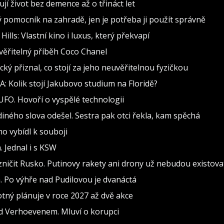
jí život bez demence až o třináct let
ělý pomocník na zahradě, jen je potřeba ji použít správně
lls: Vlastní kino i luxus, který překvapí
věřitelný příběh Coco Chanel
cký přiznal, co stojí za jeho neuvěřitelnou fyzičkou
: Kolik stojí Jakubovo studium na Floridě?
 UFO. Hovoří o vyspělé technologii
ediného slova odešel. Sestra pak otci řekla, kam spěchá
ho vybídl k souboji
 Jednal i s KSW
 zničit Rusko. Putinovy rakety ani drony už nebudou existova
 Po výhře nad Pudilovou je dvanáctá
ný plánuje v roce 2027 až dvě akce
d Verhoevenem. Mluví o korupci