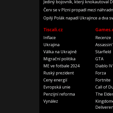
Jediný bojovník, který knokautoval Du
Červ se v Plzni propadl mezi náhrad
Opilý Polák napadl Ukrajince a dva sv
Tiscali.cz
Games.
Inflace
Recenze
Ukrajina
Assassin
Válka na Ukrajině
Starfield
Migrační politika
GTA
ME ve fotbale 2024
Diablo IV
Ruský prezident
Forza
Ceny energií
Fortnite
Evropská unie
Call of D
Penzijní reforma
The Elder
Vynález
Kingdom
Delivere