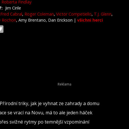
Roberta Findlay
ř:
Jim Cirile
Fred Cabral
,
Roger Coleman
,
Victor Competiello
,
T.J. Glenn
,
e Rochon
, Amy Brentano, Dan Erickson
|
všichni herci
Přírodní triky, jak je vyhnat ze zahrady a domu
inace se vrací na Novu, má to ale jeden háček
d přes svižné rytmy po temnější vzpomínání