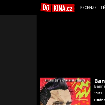
RECENZE
T
Ban
Bann
1989, 
Hodno