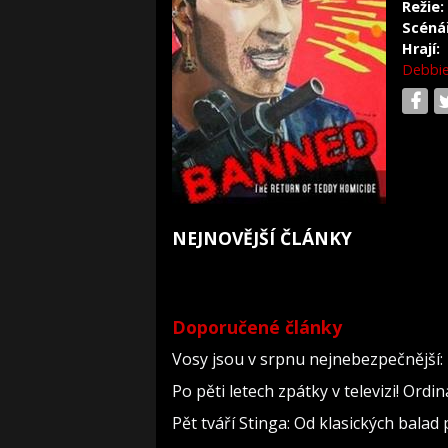
Režie:
Scéná
Hrají:
Debbi
NEJNOVĚJŠÍ ČLÁNKY
Doporučené články
Vosy jsou v srpnu nejnebezpečnější: 
Po pěti letech zpátky v televizi! Ord
Pět tváří Stinga: Od klasických bala