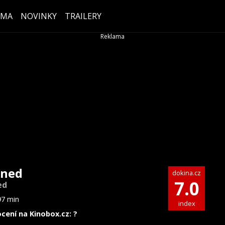
ÉMA
NOVINKY
TRAILERY
ned
dokina.cz
7.0
ed
97 min
index
cení na Kinobox.cz: ?