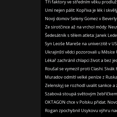
Tři faktory ve středním věku prodlužu
Umí nejen pálit: Kopřiva je lék i skv
Nový domov Seleny Gomez v Beverly Hi
Ze sirotčince až na vrchol módy: Neu
Šedesátník s tělem atleta: Janek Lede
Syn Leoše Mareše na univerzitě v USA
Ukrajinští vědci pozorovali u Měsíce
Lékař zachránil chlapci život a bez j
Roušal se vymezil proti Clashi. Sivák 
Muradov odmítl velké peníze z Ruska.
Zelenskyj se rozhodl uvalit sankce a
Szabová stoupá světovým žebříčkem.
OKTAGON chce v Polsku přidat. Novot
Rogan zpochybnil Usykovu výhru na