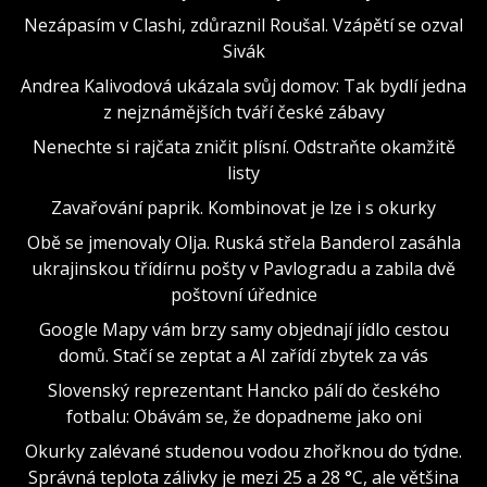
Nezápasím v Clashi, zdůraznil Roušal. Vzápětí se ozval
Sivák
Andrea Kalivodová ukázala svůj domov: Tak bydlí jedna
z nejznámějších tváří české zábavy
Nenechte si rajčata zničit plísní. Odstraňte okamžitě
listy
Zavařování paprik. Kombinovat je lze i s okurky
Obě se jmenovaly Olja. Ruská střela Banderol zasáhla
ukrajinskou třídírnu pošty v Pavlogradu a zabila dvě
poštovní úřednice
Google Mapy vám brzy samy objednají jídlo cestou
domů. Stačí se zeptat a AI zařídí zbytek za vás
Slovenský reprezentant Hancko pálí do českého
fotbalu: Obávám se, že dopadneme jako oni
Okurky zalévané studenou vodou zhořknou do týdne.
Správná teplota zálivky je mezi 25 a 28 °C, ale většina