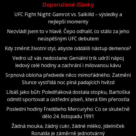
Doporučené články
UFC Fight Night: Gamrot vs. Salkilld – výsledky a
nejlepší momenty
Nezvládl jsem to v hlavě. Čepo odhalil, co stálo za jeho
neúspěšným UFC debutem
Kdy změnit životní styl, abyste oddálili nástup demence?
Vedro už vás nedostane: Geniální trik udrží nápoj
ledový celé hodiny a zachrání i milovanou kávu
Srpnová obloha předvede něco mimořádného. Zatmění
Slunce vystřídá noc plná padajících hvězd
Líbáš jako bůh: Poledňáková dostala stopku, Bartoška
odmítl sportovat a ústřední píseň, která film přerostla
Poslední hodiny Freddieho Mercuryho: Co se skutečně
dělo 24. listopadu 1991
Žádná mouka, žádný cukr, žádné mléko, jídelníček
Ronalda je záměrně jednotvárný