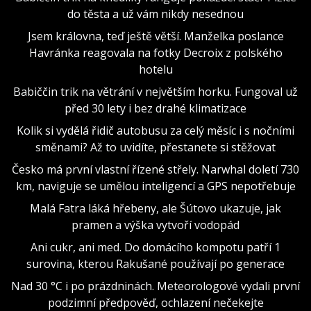
do těsta a už vám nikdy nesednou
Jsem královna, teď ještě větší. Manželka poslance
Havránka reagovala na fotky Decroix z polského
hotelu
Babiččin trik na větrání v největším horku. Fungoval už
před 30 lety i bez drahé klimatizace
Kolik si vydělá řidič autobusu za celý měsíc i s nočními
směnami? Až to uvidíte, přestanete si stěžovat
Česko má první vlastní řízené střely. Narwhal doletí 730
km, naviguje se umělou inteligencí a GPS nepotřebuje
Malá Fatra láká hřebeny, ale Šútovo ukazuje, jak
pramen a výška vytvoří vodopád
Ani cukr, ani med. Do domácího kompotu patří 1
surovina, kterou Rakušané používají po generace
Nad 30 °C i po prázdninách. Meteorologové vydali první
podzimní předpověď, ochlazení nečekejte