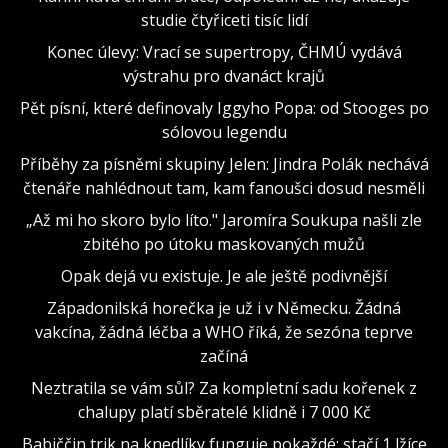
studie čtyřiceti tisíc lidí
Konec úlevy: Vrací se supertropy, ČHMÚ vydává
výstrahu pro dvanáct krajů
Pět písní, které definovaly Iggyho Popa: od Stooges po
sólovou legendu
Příběhy za písněmi skupiny Jelen: Jindra Polák nechává
čtenáře nahlédnout tam, kam fanoušci dosud nesměli
„Až mi ho skoro bylo líto." Jaromíra Soukupa našli zle
zbitého po útoku maskovaných mužů
Opak dejá vu existuje. Je ale ještě podivnější
Západonilská horečka je už i v Německu. Žádná
vakcína, žádná léčba a WHO říká, že sezóna teprve
začíná
Neztratila se vám sůl? Za kompletní sadu kořenek z
chalupy platí sběratelé klidně i 7 000 Kč
Babiččin trik na knedlíky funguje pokaždé: stačí 1 lžíce