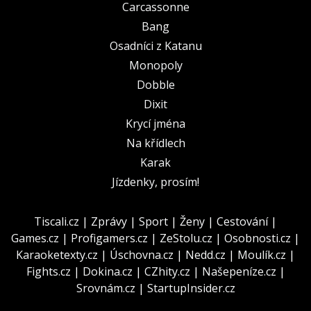
Carcassonne
Bang
Osadníci z Katanu
Monopoly
Dobble
Dixit
Krycí jména
Na křídlech
Karak
Jízdenky, prosím!
Tiscali.cz
|
Zprávy
|
Sport
|
Ženy
|
Cestování
|
Games.cz
|
Profigamers.cz
|
ZeStolu.cz
|
Osobnosti.cz
|
Karaoketexty.cz
|
Úschovna.cz
|
Nedd.cz
|
Moulík.cz
|
Fights.cz
|
Dokina.cz
|
CZhity.cz
|
Našepeníze.cz
|
Srovnám.cz
|
StartupInsider.cz