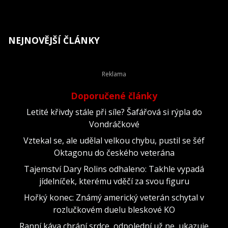
NEJNOVĚJŠÍ ČLÁNKY
Doporučené články
Letité křivdy stále při síle? Šafářová si rýpla do
Vondráčkové
Vztekal se, ale udělal velkou chybu, pustil se šéf
Oktagonu do českého veterána
Tajemství Dary Rolins odhaleno: Takhle vypadá
jídelníček, kterému vděčí za svou figuru
Hořký konec: Známý americký veterán schytal v
rozlučkovém duelu bleskové KO
Ranní káva chrání srdce, odpolední už ne, ukazuje