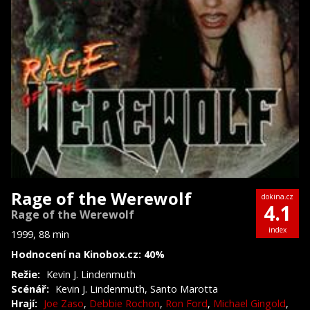
Rage of the Werewolf
dokina.cz
4.1
Rage of the Werewolf
index
1999, 88 min
Hodnocení na Kinobox.cz: 40%
Režie:
Kevin J. Lindenmuth
Scénář:
Kevin J. Lindenmuth, Santo Marotta
Hrají:
Joe Zaso
,
Debbie Rochon
,
Ron Ford
,
Michael Gingold
,